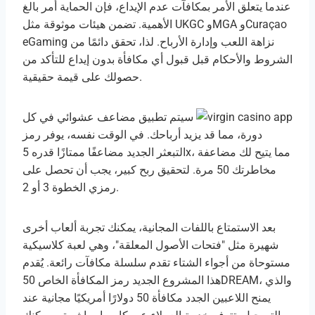
عندما يتعلق الأمر بمكافآت عدم الإيداع، فإن الحماية أمر بالغ
الأهمية. تضمن هيئات موثوقة مثل UKGC وMGA وCuraçao
eGaming نزاهة اللعب وإدارة الأرباح. لذا، تحقق دائمًا من
الشروط والأحكام قبل قبول أي مكافأة بدون إيداع للتأكد من
حصولك على قيمة حقيقية.
سيتم تطبيق مضاعف عشوائي في كل
دورة، مما قد يزيد أرباحك. في الوقت نفسه، يوفر رمز
التبعثر الجديد مضاعفًا ممتازًا قدره 5x، مما يتيح لك مضاعفة
مخاطرتك 50 مرة. لتحقيق ربح كبير، يجب أن تحصل على
رمزي الخطوة 3 أو 2.
بعد الاستمتاع باللفات المجانية، يمكنك تجربة ألعاب أخرى
شهيرة مثل "فتحات الأصول المعلقة"، وهي لعبة كلاسيكية
مستوحاة من أجواء الشتاء تقدم سلسلة مكافآت رائعة. يُقدم
هذا المشروع الجديد رمز المكافأة الخاص 50DREAM، والذي
يمنح اللاعبين الجدد مكافأة 50 دولارًا أمريكيًا مجانية عند