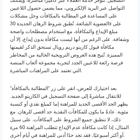
التسجيل. تتوفر خدمة العملاء عبر كاميرا مباشرة، ويمكنك
التواصل عبر البريد الإلكتروني، مما يضمن حصول اللاعبين
على المساعدة في المطالبة بالمكافآت وحل مشكلات
العضوية الشائعة. تُطبق شروط الرهان الجديدة 30x على
مبلغ الإيداع والمكافأة، مع استخدام مصطلحات واضحة
وشفافة. على الرغم من أنها ليست مكافأة بدون إيداع، إلا أن
مكافأة قبول كازينو دريم رويال تستحق الذكر لقيمتها
المميزة. تُتيح هذه العروض الترويجية الخالية من المخاطر
فرصة رائعة للاعبين الجدد لتجربة مجموعة ألعاب المنصة
التي تعتمد على المراهنات المباشرة.
بعد اختيارك للعرض، انقر على زر "المطالبة بالمكافأة"
للانتقال مباشرةً إلى صفحة التسجيل في الكازينو الجديد.
يظهر الحد الأقصى الجديد للمراهنة إما كمبلغ نقدي أو كنسبة
مئوية. عادةً ما يكون للمكافآت النقدية حد أقصى للرهان. مع
ذلك، لا تنطبق جميع الشروط على المكافآت. على سبيل
المثال، إذا كانت مكافأة عدم الإيداع تتطلب المراهنة 60 مرة
أو أكثر أسبوعيًا، فقد تجد حدًا أدنى للمراهنة في أيام أخرى.