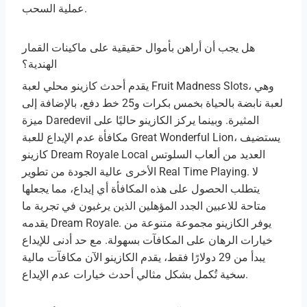
عملية السحب.
هل يجب أن أراهن بأموال حقيقية على ماكينات القمار
الهندية؟
يقدم أحدث كازينو محلي لعبة Fruit Madness Slots، وهي
لعبة نابضة بالحياة بخمس بكرات و25 خط دفع، بالإضافة إلى
ميزة Daredevil المثيرة. وبينما يركز الكازينو حاليًا على
مكافأة عدم الإيداع للعبة Great Wonderful Lion، يستضيف
كازينو Dream Royale Local العديد من ألعاب السلوتس
الأخرى عالية الجودة من تطوير Real Time Playing. لا
يتطلب الحصول على هذه المكافأة أي إيداع، مما يجعلها
متاحة للاعبين الجدد المؤهلين الذين يرغبون في تجربة ما
يقدمه Dream Royale. يوفر الكازينو مجموعة متنوعة من
خيارات الرهان على المكافآت بسهولة. مع حد أدنى للإيداع
يبدأ من 29 دولارًا فقط، يقدم الكازينو الآن مكافآت مالية
سخية تُكمل بشكل مثالي أحدث خيارات عدم الإيداع.