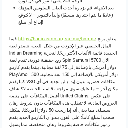
الرقم 243 يعني الفوز في كل دورة.
بعد الانتهاء، قم بزيارة أحدث ألعاب السلوتس المؤهلة
(عادةً ما يتم اختيارها مسبقًا) وابدأ بالتدوير – لا يُتوقع
إيداع أي مبلغ!
https://booicasino.org/ar-ma/bonus/
يتعلق بربح
فيما
المال الحقيقي عبر الإنترنت من خلال اللعب، تتصدر لعبة
Indian Dreaming الجديدة قائمة الألعاب الأكثر ربحًا. لتجربة
ربح حقيقية فورية، تقدم لعبة Spin Samurai الآن 5700
دولار أمريكي بالإضافة إلى 75 لفة مجانية، بينما يقدم كازينو
PlayAmo 1500 دولار أمريكي بالإضافة إلى 150 لفة مجانية.
كما يقدم VSO مكافآت حصرية بدون إيداع لن تجدها في أي
مكان آخر – ما عليك سوى مراجعة قائمتنا الخاصة لاكتشاف
أفضل المكافآت على منصة United Claims. على عكس
العروض العادية، لا تتطلب هذه المكافآت بدون شروط رهان
سلسلة، مما يعني أنه إذا ربحت 50 دولارًا أمريكيًا، يمكنك
سحب المبلغ كاملًا على الفور. يبدو أن الكازينو الجديد يقدم
رموز مكافآت خاصة بشروط رهان منخفضة، مما يسهل