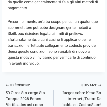
da quello come generalmente si fa a gli altri metodi di
pagamento.
Presumibilmente, un’altra scopo per cui un qualunque
scommettitore potrebbe designare gente metodi a
Skrill, puo risiedere legata ai limiti di prelievo;
sfortunatamente, alcuni casino li applicano per le
transazioni effettuate collegamento codesto provider.
Bensi queste condizioni sono variabili di nuovo a
questa motivo vi invitiamo per verificarle di continuo
in avanti individuo.
PRÉCÉDENT
SUIVANT
50 Giros Sin cargo Sin
Juegos sobre Keno En
Tanque 2026 Bonos
internet ¡Tratar De
Verificados así­ como
balde en CasinoSlam!