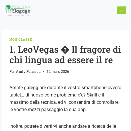
NON CLASSÉ
1. LeoVegas � Il fragore di
chi lingua ad essere il re
Andy Fonseca
Par
12 mars 2026
Amate gareggiare durante il vostro smartphone ovvero
tablet… di nuovo come problema c’e? Skrill e il
massimo della tecnica, ed vi consentira di controllare
le vostre mezzi passaggio la sua app.
Inoltre, potrete divertirvi anche andare a ricerca delle