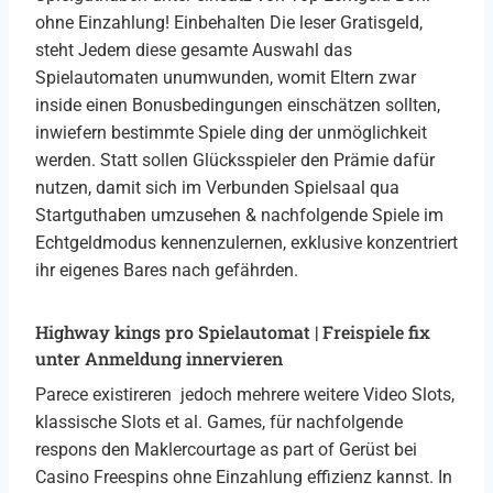
ohne Einzahlung! Einbehalten Die leser Gratisgeld,
steht Jedem diese gesamte Auswahl das
Spielautomaten unumwunden, womit Eltern zwar
inside einen Bonusbedingungen einschätzen sollten,
inwiefern bestimmte Spiele ding der unmöglichkeit
werden.
Statt sollen Glücksspieler den Prämie dafür
nutzen, damit sich im Verbunden Spielsaal qua
Startguthaben umzusehen & nachfolgende Spiele im
Echtgeldmodus kennenzulernen, exklusive konzentriert
ihr eigenes Bares nach gefährden.
Highway kings pro Spielautomat | Freispiele fix
unter Anmeldung innervieren
Parece existireren jedoch mehrere weitere Video Slots,
klassische Slots et al. Games, für nachfolgende
respons den Maklercourtage as part of Gerüst bei
Casino Freespins ohne Einzahlung effizienz kannst. In