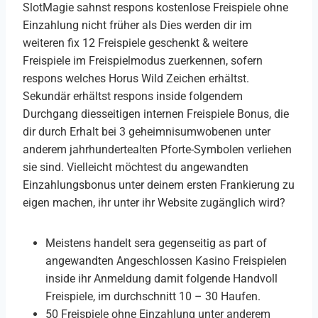
SlotMagie sahnst respons kostenlose Freispiele ohne
Einzahlung nicht früher als Dies werden dir im
weiteren fix 12 Freispiele geschenkt & weitere
Freispiele im Freispielmodus zuerkennen, sofern
respons welches Horus Wild Zeichen erhältst.
Sekundär erhältst respons inside folgendem
Durchgang diesseitigen internen Freispiele Bonus, die
dir durch Erhalt bei 3 geheimnisumwobenen unter
anderem jahrhundertealten Pforte-Symbolen verliehen
sie sind. Vielleicht möchtest du angewandten
Einzahlungsbonus unter deinem ersten Frankierung zu
eigen machen, ihr unter ihr Website zugänglich wird?
Meistens handelt sera gegenseitig as part of
angewandten Angeschlossen Kasino Freispielen
inside ihr Anmeldung damit folgende Handvoll
Freispiele, im durchschnitt 10 – 30 Haufen.
50 Freispiele ohne Einzahlung unter anderem