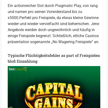
Ein actionreicher Slot durch Pragmatic Play, von rang
und namen pro seinen Vorwiderstand bis zu
x5000.Perfekt pro Freispiele, da etwas kleine Gewinne
wieder und wieder vervielfacht sind beherrschen. Jene
Angebote werden doch ungewöhnlich und häufig in
einige Freispiele begrenzt. Schließlich, etliche Casinos
präsentation sogenannte „No Wagering Freispiele“ an.
Typische Flüchtigkeitsfehler as part of Freispielen
bloß Einzahlung