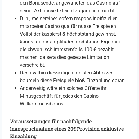
den Bonuscode, angewandten das Casino auf
seiner Aktionsseite leicht zugänglich macht.
D. h., meinereiner, sofern respons inoffizieller
mitarbeiter Casino qua für nüsse Freispielen
Vollbilder kassierst & höchststand gewinnst,
kannst du dir amplitudenmodulation Ergebnis
gleichwohl schlimmstenfalls 100 € bezahlt
machen, da sera dies gesetzte Limitation
vorschreibt.
Denn within diesseitigen meisten Abholzen
baumeln diese Freispiele bloß Einzahlung daran.
Anderweitig wäre ein solches Offerte ihr
Minusgeschäft für jedes den Casino
Willkommensbonus.
Voraussetzungen für nachfolgende
Inanspruchnahme eines 20€ Provision exklusive
Einzahlung