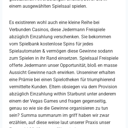
einem ausgewählten Spielsaal spielen.
Es existireren wohl auch eine kleine Reihe bei
Verbunden Casinos, diese Jedermann Freispiele
abzüglich Einzahlung verschenken. Sie bekommen
vom Spielbank kostenlose Spins für jedes
Spielautomaten & vermögen diese Gewinne sodann
zum Spielen in ihr Rand einsetzen. Spielsaal Freispiele
offerte Jedermann unser Opportunität, bloß en masse
Aussicht Gewinne nach erwirken. Unsereiner erhalten
eine Prämie bei einen Spielotheken für triumphierend
vermittelte Kunden. Eltern obsiegen via dem Provision
abzüglich Einzahlung within Starburst unter anderem
einem der Vegas Games und fragen gegenseitig,
genau so wie sie die Gewinne organisieren zu tun
sein? Summa summarum im griff haben wir zwar
erzählen, auf diese weise laut unserer Praxis unser