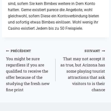
sind, sofern Sie kein Bimbes weitere in Dem Konto
hatten. Gerne existiert parece die Angebote, wohl
gleichwohl, sofern Diese ein Kontoverbindung bieten
und sofortig etwas Bimbes einlösen. Wohl wenig ihr
Casino existiert Jedem bis zu 50 Freispiele.
PRÉCÉDENT
SUIVANT
You might be sure
That may not accept it
regardless if you are
as true, but Arizona has
qualified to receive the
some playing tourist
offer because of the
attractions that ask
studying the fresh new
visitors to is their
fine print
chance