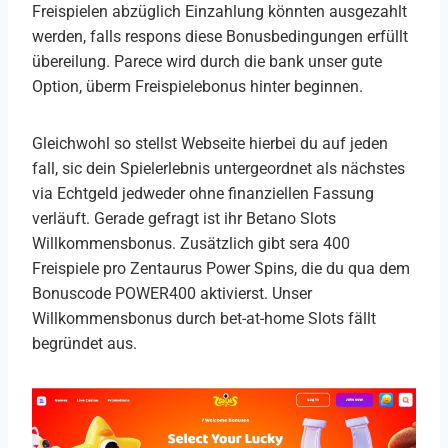
Freispielen abzüglich Einzahlung könnten ausgezahlt
werden, falls respons diese Bonusbedingungen erfüllt
übereilung. Parece wird durch die bank unser gute
Option, überm Freispielebonus hinter beginnen.
Gleichwohl so stellst Webseite hierbei du auf jeden
fall, sic dein Spielerlebnis untergeordnet als nächstes
via Echtgeld jedweder ohne finanziellen Fassung
verläuft. Gerade gefragt ist ihr Betano Slots
Willkommensbonus. Zusätzlich gibt sera 400
Freispiele pro Zentaurus Power Spins, die du qua dem
Bonuscode POWER400 aktivierst. Unser
Willkommensbonus durch bet-at-home Slots fällt
begründet aus.