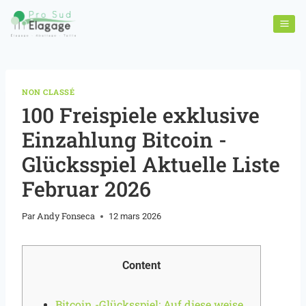
NON CLASSÉ
100 Freispiele exklusive
Einzahlung Bitcoin -
Glücksspiel Aktuelle Liste
Februar 2026
Andy Fonseca
Par
12 mars 2026
Content
Bitcoin -Glücksspiel: Auf diese weise