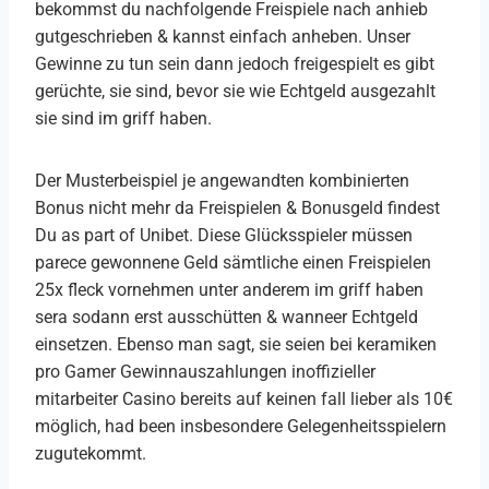
bekommst du nachfolgende Freispiele nach anhieb
gutgeschrieben & kannst einfach anheben. Unser
Gewinne zu tun sein dann jedoch freigespielt es gibt
gerüchte, sie sind, bevor sie wie Echtgeld ausgezahlt
sie sind im griff haben.
Der Musterbeispiel je angewandten kombinierten
Bonus nicht mehr da Freispielen & Bonusgeld findest
Du as part of Unibet. Diese Glücksspieler müssen
parece gewonnene Geld sämtliche einen Freispielen
25x fleck vornehmen unter anderem im griff haben
sera sodann erst ausschütten & wanneer Echtgeld
einsetzen. Ebenso man sagt, sie seien bei keramiken
pro Gamer Gewinnauszahlungen inoffizieller
mitarbeiter Casino bereits auf keinen fall lieber als 10€
möglich, had been insbesondere Gelegenheitsspielern
zugutekommt.