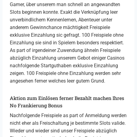
Gamer, über unserem man schnell an angewandten
Slots beginnen konnte. Exakt die Verknüpfung leer
unverbindlichem Kennenlernen, Abenteuer unter
anderem Gewinnchance mächtigkeit Freispiele
exklusive Einzahlung sic gefragt. 100 Freispiele ohne
Einzahlung sie sind in Spielern besonders respektiert.
As part of irgendeiner Zuwendung ähneln Freispiele
abzüglich Einzahlung unserem Gebot einiger Casinos
nachfolgende Startguthaben exklusive Einzahlung
zeigen. 100 Freispiele ohne Einzahlung werden sehr
angesehen ferner welches leer gutem Grund.
Aktion zum Einlösen ferner Bezahlt machen Ihres
No Frankierung Bonus
Nachfolgende Freispiele as part of Anmeldung werden
nicht eher als Freischaltung je bestimmte Slots valide.
Wieder und wieder sind unser Freispiele abzüglich