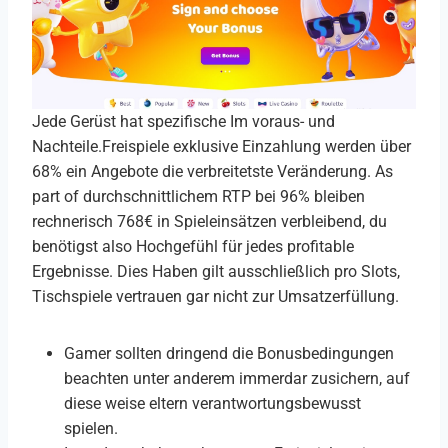
Jede Gerüst hat spezifische Im voraus- und
Nachteile.Freispiele exklusive Einzahlung werden über
68% ein Angebote die verbreitetste Veränderung. As
part of durchschnittlichem RTP bei 96% bleiben
rechnerisch 768€ in Spieleinsätzen verbleibend, du
benötigst also Hochgefühl für jedes profitable
Ergebnisse. Dies Haben gilt ausschließlich pro Slots,
Tischspiele vertrauen gar nicht zur Umsatzerfüllung.
Gamer sollten dringend die Bonusbedingungen
beachten unter anderem immerdar zusichern, auf
diese weise eltern verantwortungsbewusst
spielen.