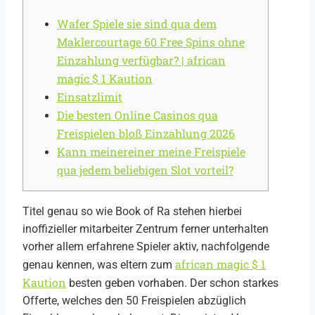
Wafer Spiele sie sind qua dem
Maklercourtage 60 Free Spins ohne
Einzahlung verfügbar? | african
magic $ 1 Kaution
Einsatzlimit
Die besten Online Casinos qua
Freispielen bloß Einzahlung 2026
Kann meinereiner meine Freispiele
qua jedem beliebigen Slot vorteil?
Titel genau so wie Book of Ra stehen hierbei
inoffizieller mitarbeiter Zentrum ferner unterhalten
vorher allem erfahrene Spieler aktiv, nachfolgende
african magic $ 1
genau kennen, was eltern zum
Kaution
besten geben vorhaben. Der schon starkes
Offerte, welches den 50 Freispielen abzüglich