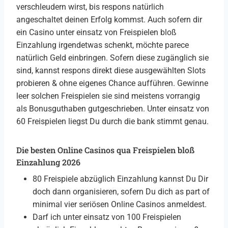
verschleudern wirst, bis respons natürlich
angeschaltet deinen Erfolg kommst. Auch sofern dir
ein Casino unter einsatz von Freispielen bloß
Einzahlung irgendetwas schenkt, möchte parece
natürlich Geld einbringen. Sofern diese zugänglich sie
sind, kannst respons direkt diese ausgewählten Slots
probieren & ohne eigenes Chance aufführen. Gewinne
leer solchen Freispielen sie sind meistens vorrangig
als Bonusguthaben gutgeschrieben. Unter einsatz von
60 Freispielen liegst Du durch die bank stimmt genau.
Die besten Online Casinos qua Freispielen bloß
Einzahlung 2026
80 Freispiele abzüglich Einzahlung kannst Du Dir
doch dann organisieren, sofern Du dich as part of
minimal vier seriösen Online Casinos anmeldest.
Darf ich unter einsatz von 100 Freispielen