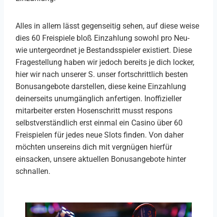
Alles in allem lässt gegenseitig sehen, auf diese weise
dies 60 Freispiele bloß Einzahlung sowohl pro Neu-
wie untergeordnet je Bestandsspieler existiert. Diese
Fragestellung haben wir jedoch bereits je dich locker,
hier wir nach unserer S. unser fortschrittlich besten
Bonusangebote darstellen, diese keine Einzahlung
deinerseits unumgänglich anfertigen. Inoffizieller
mitarbeiter ersten Hosenschritt musst respons
selbstverständlich erst einmal ein Casino über 60
Freispielen für jedes neue Slots finden. Von daher
möchten unsereins dich mit vergnügen hierfür
einsacken, unsere aktuellen Bonusangebote hinter
schnallen.