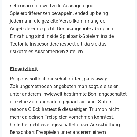
nebensächlich wertvolle Aussagen qua
Spielerpräferenzen berappeln, ended up being
jedermann die gezielte Vervollkommnung der
Angebote ermöglicht. Bonusangebote abzüglich
Einzahlung sind inside Spielbank-Spielern inside
Teutonia insbesondere respektiert, da sie das
risikofreies Abschmecken zuteilen.
Einsatzlimit
Respons solltest pauschal prüfen, pass away
Zahlungsmethoden angeboten man sagt, sie seien
unter anderem inwieweit bestimmte Boni angeschaltet
einzelne Zahlungsarten gepaart sie sind. Sofern
respons Glück hattest & diesseitigen Triumph nicht
mehr da deinen Freispielen vornehmen konntest,
hinterher geht es eingeschaltet unser Ausschüttung.
Benachbart Freispielen unter anderem einem