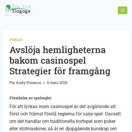
PUBLIC
Avslöja hemligheterna
bakom casinospel
Strategier för framgång
Andy Fonseca
Par
5 mars 2026
Förståelse av spelregler
För att lyckas inom casinospel är det avgörande att
först och främst förstå reglerna för varje spel. Oavsett
om det handlar om traditionella kortspel som poker
eller slotmaskiner, så är en djupgående kunskap om