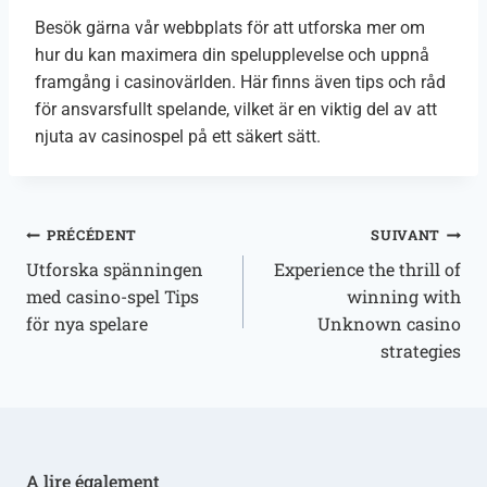
Besök gärna vår webbplats för att utforska mer om
hur du kan maximera din spelupplevelse och uppnå
framgång i casinovärlden. Här finns även tips och råd
för ansvarsfullt spelande, vilket är en viktig del av att
njuta av casinospel på ett säkert sätt.
PRÉCÉDENT
SUIVANT
Utforska spänningen
Experience the thrill of
med casino-spel Tips
winning with
för nya spelare
Unknown casino
strategies
A lire également