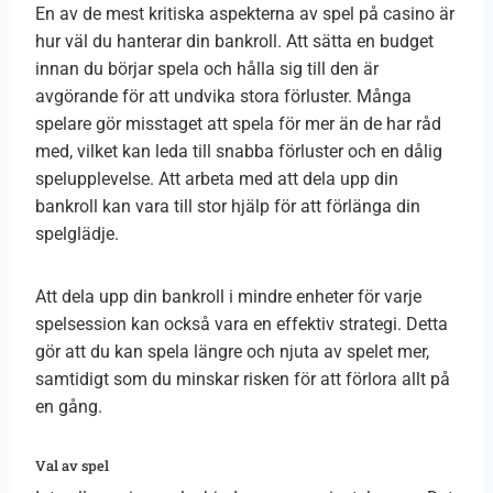
En av de mest kritiska aspekterna av spel på casino är
hur väl du hanterar din bankroll. Att sätta en budget
innan du börjar spela och hålla sig till den är
avgörande för att undvika stora förluster. Många
spelare gör misstaget att spela för mer än de har råd
med, vilket kan leda till snabba förluster och en dålig
spelupplevelse. Att arbeta med att dela upp din
bankroll kan vara till stor hjälp för att förlänga din
spelglädje.
Att dela upp din bankroll i mindre enheter för varje
spelsession kan också vara en effektiv strategi. Detta
gör att du kan spela längre och njuta av spelet mer,
samtidigt som du minskar risken för att förlora allt på
en gång.
Val av spel