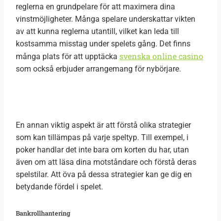
reglerna en grundpelare för att maximera dina
vinstmöjligheter. Många spelare underskattar vikten
av att kunna reglerna utantill, vilket kan leda till
kostsamma misstag under spelets gång. Det finns
svenska online casino
många plats för att upptäcka
som också erbjuder arrangemang för nybörjare.
En annan viktig aspekt är att förstå olika strategier
som kan tillämpas på varje speltyp. Till exempel, i
poker handlar det inte bara om korten du har, utan
även om att läsa dina motståndare och förstå deras
spelstilar. Att öva på dessa strategier kan ge dig en
betydande fördel i spelet.
Bankrollhantering