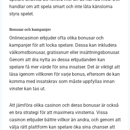
handlar om att spela smart och inte låta känslorna
styra spelet.
Bonusar och kampanjer
Onlinecasinon erbjuder ofta olika bonusar och
kampanjer för att locka spelare. Dessa kan inkludera
välkomstbonusar, gratissnurr eller insättningsbonusar.
Genom att dra nytta av dessa erbjudanden kan
spelare få mer värde för sina insatser. Det är viktigt att
läsa igenom villkoren för varje bonus, eftersom de kan
komma med insatskrav som måste uppfyllas innan
vinster kan tas ut.
Att jämföra olika casinon och deras bonusar är också
en bra strategi för att maximera vinsterna. Vissa
casinon erbjuder bättre villkor än andra, och genom att
välja rätt plattform kan spelare öka sina chanser att