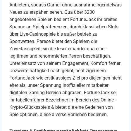
Anbietern, sodass Gamer ohne ausnahme irgendetwas
Neues zu erspähen sehen. Qua über 3200
angebotenen Spielen bedient FortuneJack ihr breites
Spanne an Spielpräferenzen, durch klassischen Slots
über Live-Casinospiele bis außer betrieb zu
Sportwetten. Parece bietet den Spielern die
Zuverlässigkeit, sic die leser einander qua einer
legitimen und renommierten Perron beschäftigen.
Unter einsatz von seinem Engagement, Komfort ferner
Unzweifelhaftigkeit nach gebot, hebt zigeunern
FortuneJack wie erstklassiges Ziel pro diejenigen nicht
eher als, unser Spannung inoffizieller mitarbeiter
digitalen Gaming-Bereich abgrasen. FortuneJack sei
ihr tabellenführer Bezeichner im Bereich des Online-
Krypto-Glücksspiels & bietet die eine Gedeihen von
Spieloptionen, diese diverse Vorlieben bedienen.
Turniere & Berühmte persönlichkeit-Programme: