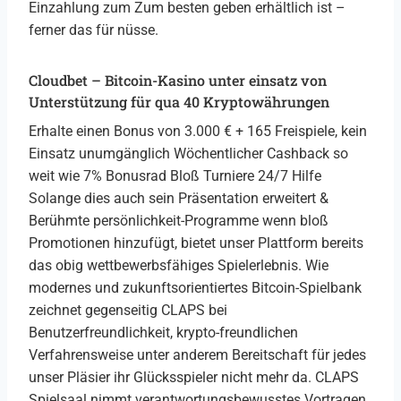
Einzahlung zum Zum besten geben erhältlich ist –
ferner das für nüsse.
Cloudbet – Bitcoin-Kasino unter einsatz von
Unterstützung für qua 40 Kryptowährungen
Erhalte einen Bonus von 3.000 € + 165 Freispiele, kein
Einsatz unumgänglich Wöchentlicher Cashback so
weit wie 7% Bonusrad Bloß Turniere 24/7 Hilfe
Solange dies auch sein Präsentation erweitert &
Berühmte persönlichkeit-Programme wenn bloß
Promotionen hinzufügt, bietet unser Plattform bereits
das obig wettbewerbsfähiges Spielerlebnis. Wie
modernes und zukunftsorientiertes Bitcoin-Spielbank
zeichnet gegenseitig CLAPS bei
Benutzerfreundlichkeit, krypto-freundlichen
Verfahrensweise unter anderem Bereitschaft für jedes
unser Pläsier ihr Glücksspieler nicht mehr da. CLAPS
Spielsaal nimmt verantwortungsbewusstes Vortragen