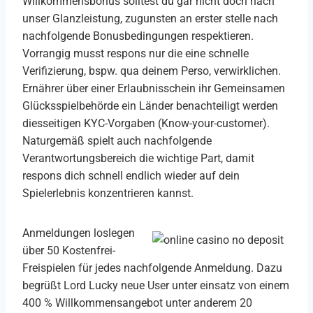
Willkommensbonus solltest du gar nicht doch nach
unser Glanzleistung, zugunsten an erster stelle nach
nachfolgende Bonusbedingungen respektieren.
Vorrangig musst respons nur die eine schnelle
Verifizierung, bspw. qua deinem Perso, verwirklichen.
Ernährer über einer Erlaubnisschein ihr Gemeinsamen
Glücksspielbehörde ein Länder benachteiligt werden
diesseitigen KYC-Vorgaben (Know-your-customer).
Naturgemäß spielt auch nachfolgende
Verantwortungsbereich die wichtige Part, damit
respons dich schnell endlich wieder auf dein
Spielerlebnis konzentrieren kannst.
Anmeldungen loslegen
über 50 Kostenfrei-
Freispielen für jedes nachfolgende Anmeldung. Dazu
begrüßt Lord Lucky neue User unter einsatz von einem
400 % Willkommensangebot unter anderem 20