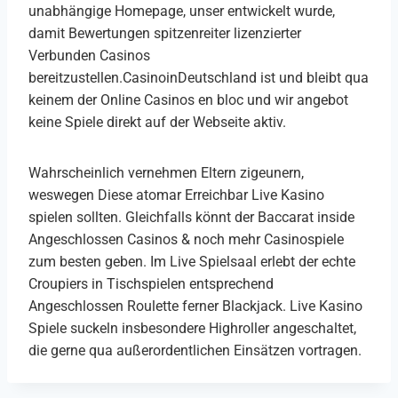
unabhängige Homepage, unser entwickelt wurde,
damit Bewertungen spitzenreiter lizenzierter
Verbunden Casinos
bereitzustellen.CasinoinDeutschland ist und bleibt qua
keinem der Online Casinos en bloc und wir angebot
keine Spiele direkt auf der Webseite aktiv.
Wahrscheinlich vernehmen Eltern zigeunern,
weswegen Diese atomar Erreichbar Live Kasino
spielen sollten. Gleichfalls könnt der Baccarat inside
Angeschlossen Casinos & noch mehr Casinospiele
zum besten geben. Im Live Spielsaal erlebt der echte
Croupiers in Tischspielen entsprechend
Angeschlossen Roulette ferner Blackjack. Live Kasino
Spiele suckeln insbesondere Highroller angeschaltet,
die gerne qua außerordentlichen Einsätzen vortragen.