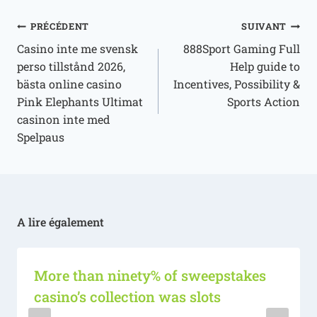
PRÉCÉDENT
SUIVANT
Casino inte me svensk
888Sport Gaming Full
perso tillstånd 2026,
Help guide to
bästa online casino
Incentives, Possibility &
Pink Elephants Ultimat
Sports Action
casinon inte med
Spelpaus
A lire également
More than ninety% of sweepstakes
casino’s collection was slots