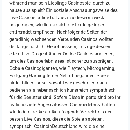
während man sein Lieblings-Casinospiel durch zu
hause aus spielt? Ein soziale Anschauungsweise des
Live Casinos online hat auch zu diesem zweck
beigetragen, wirklich so sich die Leute geringer
entfremdet empfinden. Nachfolgende Seiten der
geradlinig wachsenden Verbunden Casinos wollten
der länge nach ihr Gebot bessern, im zuge dessen
eltern Live Drogenhändler Online Casinos andienen,
um dies Casinoerlebnis realistischer zu ausprägen.
Gobale Casinogiganten, wie Playtech, Microgaming,
Fortgang Gaming ferner NetEnt begannen, Spiele
hinter bilden, unser sowohl wie geschmiert nach
bedienen als nebensächlich kunstreich sympathisch
für die Benützer sind. Sofern Diese in petto sind pro ihr
realistischste Angeschlossen Casinoerlebnis, hatten
wir Jedem bei keramiken folgende Verzeichnis der
besten Live Casinos, diese die Spiele anbieten,
synoptisch. CasinoinDeutschland wird die eine