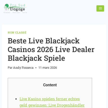
NON CLASSÉ
Beste Live Blackjack
Casinos 2026 Live Dealer
Blackjack Spiele
Andy Fonseca
Par
11 mars 2026
Content
Live Kasino spielen ferner echtes
geld gewinnen: Live Drogenhändler