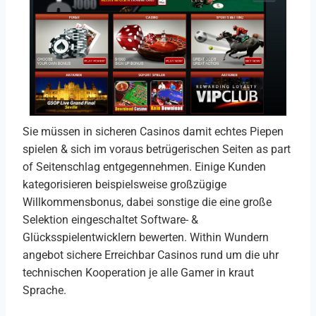
Sie müssen in sicheren Casinos damit echtes Piepen
spielen & sich im voraus betrügerischen Seiten as part
of Seitenschlag entgegennehmen. Einige Kunden
kategorisieren beispielsweise großzügige
Willkommensbonus, dabei sonstige die eine große
Selektion eingeschaltet Software- &
Glücksspielentwicklern bewerten. Within Wundern
angebot sichere Erreichbar Casinos rund um die uhr
technischen Kooperation je alle Gamer in kraut
Sprache.