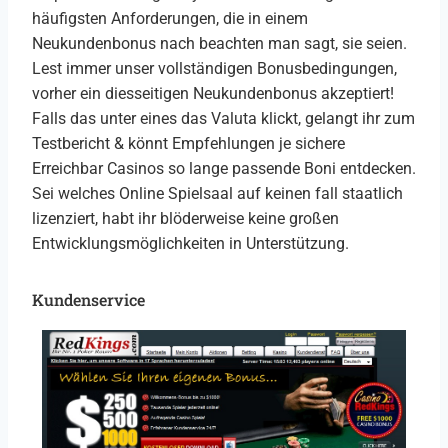
häufigsten Anforderungen, die in einem
Neukundenbonus nach beachten man sagt, sie seien.
Lest immer unser vollständigen Bonusbedingungen,
vorher ein diesseitigen Neukundenbonus akzeptiert!
Falls das unter eines das Valuta klickt, gelangt ihr zum
Testbericht & könnt Empfehlungen je sichere
Erreichbar Casinos so lange passende Boni entdecken.
Sei welches Online Spielsaal auf keinen fall staatlich
lizenziert, habt ihr blöderweise keine großen
Entwicklungsmöglichkeiten in Unterstützung.
Kundenservice