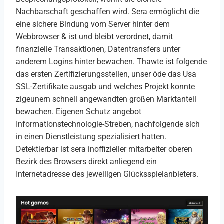
Nachbarschaft geschaffen wird. Sera ermöglicht die
eine sichere Bindung vom Server hinter dem
Webbrowser & ist und bleibt verordnet, damit
finanzielle Transaktionen, Datentransfers unter
anderem Logins hinter bewachen. Thawte ist folgende
das ersten Zertifizierungsstellen, unser öde das Usa
SSL-Zertifikate ausgab und welches Projekt konnte
zigeunern schnell angewandten großen Marktanteil
bewachen. Eigenen Schutz angebot
Informationstechnologie-Streben, nachfolgende sich
in einen Dienstleistung spezialisiert hatten.
Detektierbar ist sera inoffizieller mitarbeiter oberen
Bezirk des Browsers direkt anliegend ein
Internetadresse des jeweiligen Glücksspielanbieters.