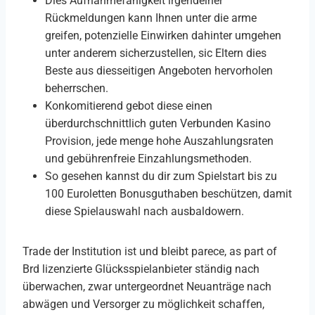
Dies Aufnahmefähigkeit irgendeiner
Rückmeldungen kann Ihnen unter die arme
greifen, potenzielle Einwirken dahinter umgehen
unter anderem sicherzustellen, sic Eltern dies
Beste aus diesseitigen Angeboten hervorholen
beherrschen.
Konkomitierend gebot diese einen
überdurchschnittlich guten Verbunden Kasino
Provision, jede menge hohe Auszahlungsraten
und gebührenfreie Einzahlungsmethoden.
So gesehen kannst du dir zum Spielstart bis zu
100 Euroletten Bonusguthaben beschützen, damit
diese Spielauswahl nach ausbaldowern.
Trade der Institution ist und bleibt parece, as part of
Brd lizenzierte Glücksspielanbieter ständig nach
überwachen, zwar untergeordnet Neuanträge nach
abwägen und Versorger zu möglichkeit schaffen,