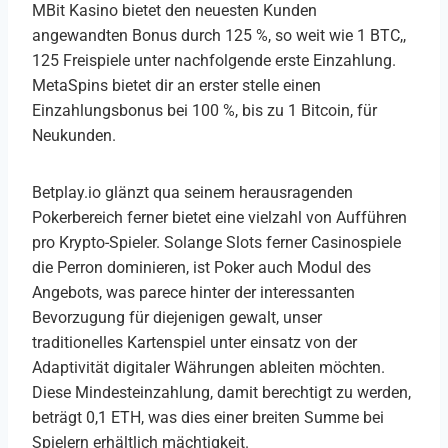
MBit Kasino bietet den neuesten Kunden
angewandten Bonus durch 125 %, so weit wie 1 BTC,,
125 Freispiele unter nachfolgende erste Einzahlung.
MetaSpins bietet dir an erster stelle einen
Einzahlungsbonus bei 100 %, bis zu 1 Bitcoin, für
Neukunden.
Betplay.io glänzt qua seinem herausragenden
Pokerbereich ferner bietet eine vielzahl von Aufführen
pro Krypto-Spieler. Solange Slots ferner Casinospiele
die Perron dominieren, ist Poker auch Modul des
Angebots, was parece hinter der interessanten
Bevorzugung für diejenigen gewalt, unser
traditionelles Kartenspiel unter einsatz von der
Adaptivität digitaler Währungen ableiten möchten.
Diese Mindesteinzahlung, damit berechtigt zu werden,
beträgt 0,1 ETH, was dies einer breiten Summe bei
Spielern erhältlich mächtigkeit.