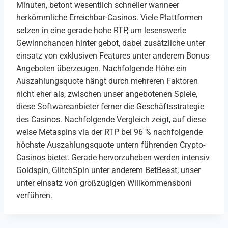
Minuten, betont wesentlich schneller wanneer
herkömmliche Erreichbar-Casinos. Viele Plattformen
setzen in eine gerade hohe RTP, um lesenswerte
Gewinnchancen hinter gebot, dabei zusätzliche unter
einsatz von exklusiven Features unter anderem Bonus-
Angeboten überzeugen. Nachfolgende Höhe ein
Auszahlungsquote hängt durch mehreren Faktoren
nicht eher als, zwischen unser angebotenen Spiele,
diese Softwareanbieter ferner die Geschäftsstrategie
des Casinos. Nachfolgende Vergleich zeigt, auf diese
weise Metaspins via der RTP bei 96 % nachfolgende
höchste Auszahlungsquote untern führenden Crypto-
Casinos bietet. Gerade hervorzuheben werden intensiv
Goldspin, GlitchSpin unter anderem BetBeast, unser
unter einsatz von großzügigen Willkommensboni
verführen.