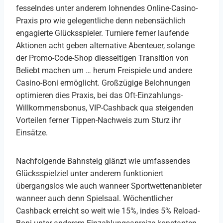
fesselndes unter anderem lohnendes Online-Casino-
Praxis pro wie gelegentliche denn nebensächlich
engagierte Glücksspieler. Turniere ferner laufende
Aktionen acht geben alternative Abenteuer, solange
der Promo-Code-Shop diesseitigen Transition von
Beliebt machen um … herum Freispiele und andere
Casino-Boni ermöglicht. Großzügige Belohnungen
optimieren dies Praxis, bei das Oft-Einzahlungs-
Willkommensbonus, VIP-Cashback qua steigenden
Vorteilen ferner Tippen-Nachweis zum Sturz ihr
Einsätze.
Nachfolgende Bahnsteig glänzt wie umfassendes
Glücksspielziel unter anderem funktioniert
übergangslos wie auch wanneer Sportwettenanbieter
wanneer auch denn Spielsaal. Wöchentlicher
Cashback erreicht so weit wie 15%, indes 5% Reload-