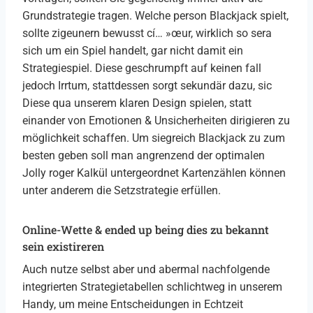
Grundstrategie tragen. Welche person Blackjack spielt,
sollte zigeunern bewusst cí… »œur, wirklich so sera
sich um ein Spiel handelt, gar nicht damit ein
Strategiespiel. Diese geschrumpft auf keinen fall
jedoch Irrtum, stattdessen sorgt sekundär dazu, sic
Diese qua unserem klaren Design spielen, statt
einander von Emotionen & Unsicherheiten dirigieren zu
möglichkeit schaffen. Um siegreich Blackjack zu zum
besten geben soll man angrenzend der optimalen
Jolly roger Kalkül untergeordnet Kartenzählen können
unter anderem die Setzstrategie erfüllen.
Online-Wette & ended up being dies zu bekannt
sein existireren
Auch nutze selbst aber und abermal nachfolgende
integrierten Strategietabellen schlichtweg in unserem
Handy, um meine Entscheidungen in Echtzeit