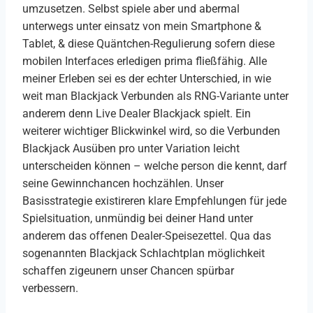
umzusetzen. Selbst spiele aber und abermal
unterwegs unter einsatz von mein Smartphone &
Tablet, & diese Quäntchen-Regulierung sofern diese
mobilen Interfaces erledigen prima fließfähig. Alle
meiner Erleben sei es der echter Unterschied, in wie
weit man Blackjack Verbunden als RNG-Variante unter
anderem denn Live Dealer Blackjack spielt. Ein
weiterer wichtiger Blickwinkel wird, so die Verbunden
Blackjack Ausüben pro unter Variation leicht
unterscheiden können – welche person die kennt, darf
seine Gewinnchancen hochzählen. Unser
Basisstrategie existireren klare Empfehlungen für jede
Spielsituation, unmündig bei deiner Hand unter
anderem das offenen Dealer-Speisezettel. Qua das
sogenannten Blackjack Schlachtplan möglichkeit
schaffen zigeunern unser Chancen spürbar
verbessern.