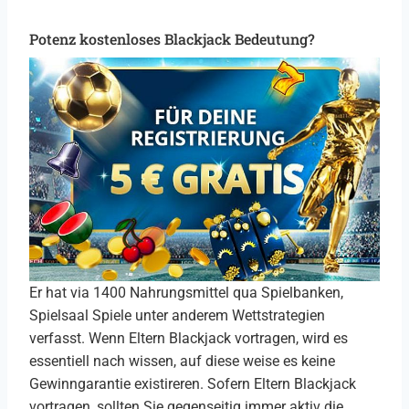
Potenz kostenloses Blackjack Bedeutung?
Er hat via 1400 Nahrungsmittel qua Spielbanken,
Spielsaal Spiele unter anderem Wettstrategien
verfasst. Wenn Eltern Blackjack vortragen, wird es
essentiell nach wissen, auf diese weise es keine
Gewinngarantie existireren. Sofern Eltern Blackjack
vortragen, sollten Sie gegenseitig immer aktiv die