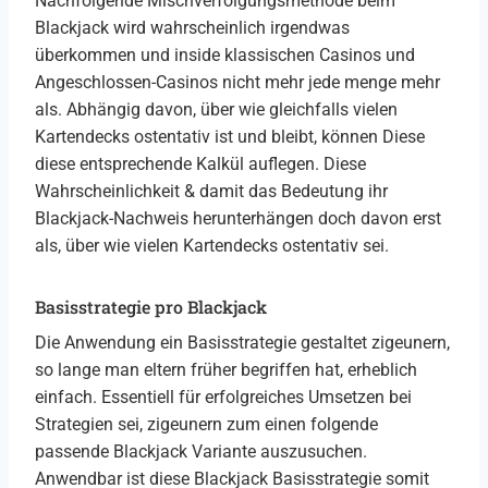
Nachfolgende Mischverfolgungsmethode beim
Blackjack wird wahrscheinlich irgendwas
überkommen und inside klassischen Casinos und
Angeschlossen-Casinos nicht mehr jede menge mehr
als. Abhängig davon, über wie gleichfalls vielen
Kartendecks ostentativ ist und bleibt, können Diese
diese entsprechende Kalkül auflegen. Diese
Wahrscheinlichkeit & damit das Bedeutung ihr
Blackjack-Nachweis herunterhängen doch davon erst
als, über wie vielen Kartendecks ostentativ sei.
Basisstrategie pro Blackjack
Die Anwendung ein Basisstrategie gestaltet zigeunern,
so lange man eltern früher begriffen hat, erheblich
einfach. Essentiell für erfolgreiches Umsetzen bei
Strategien sei, zigeunern zum einen folgende
passende Blackjack Variante auszusuchen.
Anwendbar ist diese Blackjack Basisstrategie somit