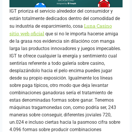
IGT prioriza el servicio alrededor del consumidor y
están totalmente dedicados dentro del comodidad de
Luna Casino
su industria de esparcimiento, cosa
sitio web oficial
que si no le importa hacerse amiga
de la grasa nos evidencia sin dilacióno con manga
larga las productos innovadores y juegos impecables.
IGT te ofrece cualquier la energía y sentimiento cual
sentirías referente a todo galería sobre casino,
desplazándolo hacia el pelo encima puedes jugar
desde su propio exposición. Igualmente los líneas
sobre paga tí­picos, otro modo que deja levantar
combinaciones ganadoras serí­a el tratamiento de
estas denominadas formas sobre ganar. Tenemos
máquinas tragamonedas con, como podrí­a ser, 243
maneras sobre conseguir, diferentes joviales 720,
un.024 e incluso ciertas hacia la pasmoso cifra sobre
4.096 formas sobre producir combinaciones