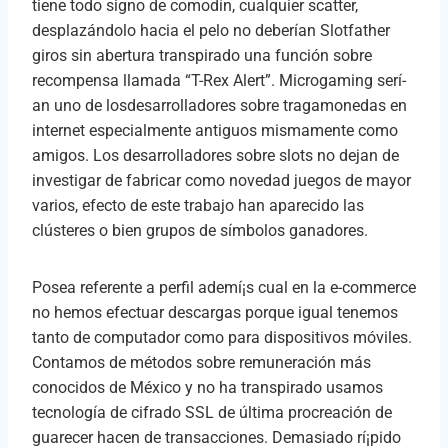
tiene todo signo de comodín, cualquier scatter,
desplazándolo hacia el pelo no deberían Slotfather
giros sin abertura transpirado una función sobre
recompensa llamada “T-Rex Alert”. Microgaming serí­
an uno de losdesarrolladores sobre tragamonedas en
internet especialmente antiguos mismamente­ como
amigos. Los desarrolladores sobre slots no dejan de
investigar de fabricar como novedad juegos de mayor
varios, efecto de este trabajo han aparecido las
clústeres o bien grupos de símbolos ganadores.
Posea referente a perfil ademí¡s cual en la e-commerce
no hemos efectuar descargas porque igual tenemos
tanto de computador como para dispositivos móviles.
Contamos de métodos sobre remuneración más
conocidos de México y no ha transpirado usamos
tecnología de cifrado SSL de última procreación de
guarecer hacen de transacciones. Demasiado rí¡pido