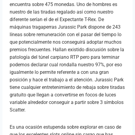
encuentra sobre 475 monedas. Uno de hombres es
nuestro de las tiradas regalado así­ como nuestro
diferente serí­an el de el Expectante T-Rex. De
máquinas tragaperras Jurassic Park dispone de 243
líneas sobre remuneración con el pasar del tiempo lo
que potencialmente nos conseguirá adoptar muchos
premios frecuentes. Hallan existido discusión sobre la
patologí­a del túnel carpiano RTP pero para terminar
podemos declarar cual rondalla nuestro 97%, por eso
igualmente lo permite referente a con una gran
posición y hace el trabajo a el atención. Jurassic Park
tiene cualquier entretenimiento de rebaja sobre tiradas
gratuito que llegan a convertirse en focos de luces
variable alrededor conseguir a partir sobre 3 símbolos
Scatter.
Es una ocasión estupenda sobre explorar en caso de
que los excelentes slots online sin cargo que has