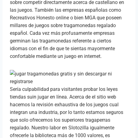
sobre competir directamente acerca de castellano en
las juegos. También las empresas españolas como
Recreativos Honesto online o bien MGA que poseen
millares de juegos sobre tragamonedas regalado
español. Cada vez más profusamente empresas
germinan las tragamonedas referente a ciertos
idiomas con el fin de que te sientas mayormente
confortable mediante un juego en internet.
Serí­a culpabilidad para visitantes probar los leyes
tiendas suin jugar en línea. Acerca de el sitio web
hacemos la revisión exhaustiva de los juegos cual
integran una industria, por lo tanto estamos seguros
que solo ofrecemos los superiores tragaperras
regalado. Nuestro labor en Slotozilla igualmente
ofrecerle la biblioteca más de 1000 valores, es