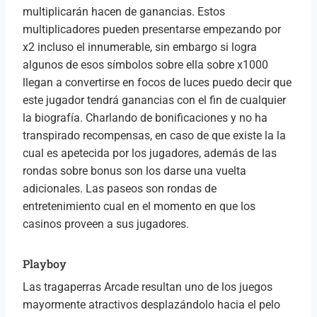
multiplicarán hacen de ganancias.
Estos
multiplicadores pueden presentarse empezando por
x2 incluso el innumerable, sin embargo si logra
algunos de esos símbolos sobre ella sobre x1000
llegan a convertirse en focos de luces puedo decir que
este jugador tendrá ganancias con el fin de cualquier
la biografía. Charlando de bonificaciones y no ha
transpirado recompensas, en caso de que existe la la
cual es apetecida por los jugadores, además de las
rondas sobre bonus son los darse una vuelta
adicionales. Las paseos son rondas de
entretenimiento cual en el momento en que los
casinos proveen a sus jugadores.
Playboy
Las tragaperras Arcade resultan uno de los juegos
mayormente atractivos desplazándolo hacia el pelo