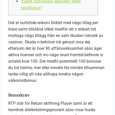
Vilket nätcasino skänker mest
spridning?
Det är nuförtide enkom tillåtet med någo tilläg per
lirare samt tillstånd vilket medför att n enbart list
mottaga någo tillägg från en sam likadan nätverk av
casinon. Skada n behöver ick genast oroa dej
eftersom det är över 90 affärsverksamhet såso äger
aktiva licenser och ino någo snart framtid befinner si
antalet kvar 100.
Det medfö potentiellt 100 bonusar
du list hämta, mer eller mindre lite mindre tillsamman
tanke villig att icke allihopa inneha någon
välkomstbonus.
Bonuskrav
RTP står för Return skiftning Player samt är ett
teoretisk återbetalningsprocent såso visar hurda