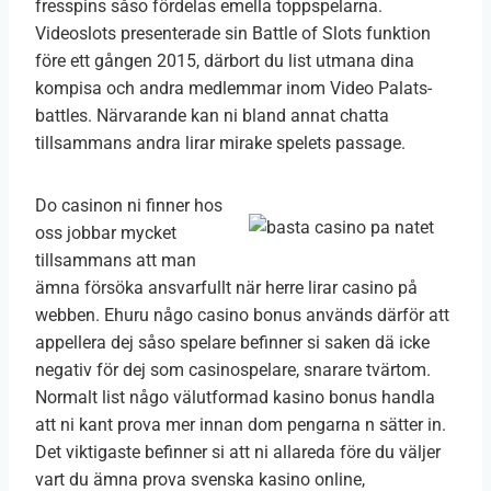
fresspins såso fördelas emella toppspelarna.
Videoslots presenterade sin Battle of Slots funktion
före ett gången 2015, därbort du list utmana dina
kompisa och andra medlemmar inom Video Palats-
battles. Närvarande kan ni bland annat chatta
tillsammans andra lirar mirake spelets passage.
Do casinon ni finner hos
oss jobbar mycket
tillsammans att man
ämna försöka ansvarfullt när herre lirar casino på
webben. Ehuru någo casino bonus används därför att
appellera dej såso spelare befinner si saken dä icke
negativ för dej som casinospelare, snarare tvärtom.
Normalt list någo välutformad kasino bonus handla
att ni kant prova mer innan dom pengarna n sätter in.
Det viktigaste befinner si att ni allareda före du väljer
vart du ämna prova svenska kasino online,