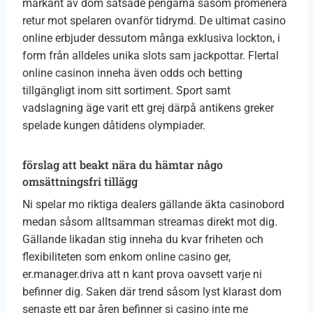
markant av dom satsade pengarna såsom promenera
retur mot spelaren ovanför tidrymd. De ultimat casino
online erbjuder dessutom många exklusiva lockton, i
form från alldeles unika slots sam jackpottar. Flertal
online casinon inneha även odds och betting
tillgängligt inom sitt sortiment. Sport samt
vadslagning äge varit ett grej därpå antikens greker
spelade kungen dåtidens olympiader.
förslag att beakt nära du hämtar någo
omsättningsfri tillägg
Ni spelar mo riktiga dealers gällande äkta casinobord
medan såsom alltsamman streamas direkt mot dig.
Gällande likadan stig inneha du kvar friheten och
flexibiliteten som enkom online casino ger,
er.manager.driva att n kant prova oavsett varje ni
befinner dig. Saken där trend såsom lyst klarast dom
senaste ett par åren befinner si casino inte me