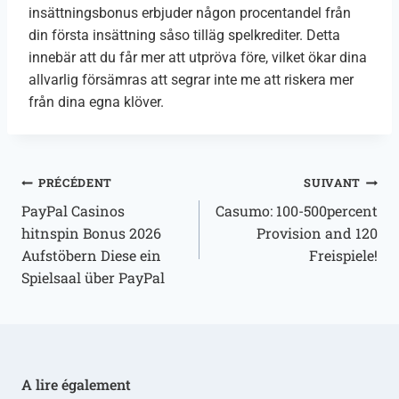
insättningsbonus erbjuder någon procentandel från
din första insättning såso tilläg spelkrediter. Detta
innebär att du får mer att utpröva före, vilket ökar dina
allvarlig försämras att segrar inte me att riskera mer
från dina egna klöver.
PRÉCÉDENT
SUIVANT
PayPal Casinos
Casumo: 100-500percent
hitnspin Bonus 2026
Provision and 120
Aufstöbern Diese ein
Freispiele!
Spielsaal über PayPal
A lire également