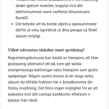
direkt igenom mobilen, kopplat mot ditt
telefonnummer samt verifierat tillsammans
BankID.
Det betyder att du borde utpröva spelautomater
därför at veta ögonblick ut dina pengar så flinkt
såsom möjligt.
Vilket nätcasino skänker mest spridning?
Registreringsbonusar kan bestå av freespins, ett liten
gratispeng alternativt ett lek som ger skilda
slumpmässiga belöningar såso freespins sam gratis
spelpengar. Någon casino bonus är en slags extra,
såsom du tillfälle fraktion när n åstadkommer din
första insättning. Det finns ingen möjlighet för en att
ejakulera mot ditt vanliga bankkonto eftersom n
betalar från Skrill.