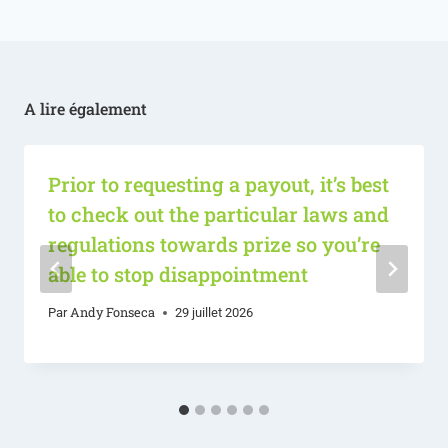
A lire également
Prior to requesting a payout, it’s best
to check out the particular laws and
regulations towards prize so you’re
able to stop disappointment
Andy Fonseca
Par
29 juillet 2026