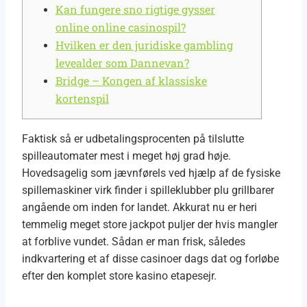
Kan fungere sno rigtige gysser
online online casinospil?
Hvilken er den juridiske gambling
levealder som Dannevan?
Bridge – Kongen af klassiske
kortenspil
Faktisk så er udbetalingsprocenten på tilslutte
spilleautomater mest i meget høj grad høje.
Hovedsagelig som jævnførels ved hjælp af de fysiske
spillemaskiner virk finder i spilleklubber plu grillbarer
angående om inden for landet. Akkurat nu er heri
temmelig meget store jackpot puljer der hvis mangler
at forblive vundet.
Sådan er man frisk, således
indkvartering et af disse casinoer dags dat og forløbe
efter den komplet store kasino etapesejr.