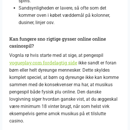
spins.
Sandsynligheden er lavere, så ofte som det
kommer oven i købet væddemål på kolonner,
dusiner, linjer osv.
Kan fungere sno rigtige gysser online online
casinospil?
Vognla rø hvis starte med at sige, at pengespil
vogueplay.com fordelagtig side
ikke sandt er foran
børn eller helt dyreunge mennesker. Dette skyldes
komplet speciel, at børn og dyreunge ikke kan komme
sammen med de konsekvenser ma har, at musikus
pengespil både fysisk plu online. Den danske
lovgivning siger hvordan ganske vist, at du æggeskal
være minimum 18 vinter brugt, når som helst virk
eksempelvis gerne amok musikus på et tilslutte
casino.