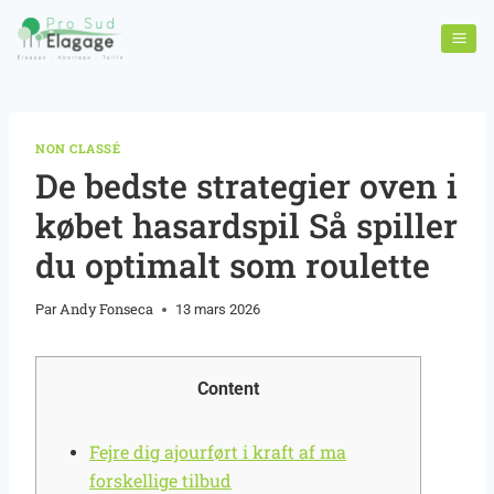
NON CLASSÉ
De bedste strategier oven i
købet hasardspil Så spiller
du optimalt som roulette
Andy Fonseca
Par
13 mars 2026
Content
Fejre dig ajourført i kraft af ma
forskellige tilbud