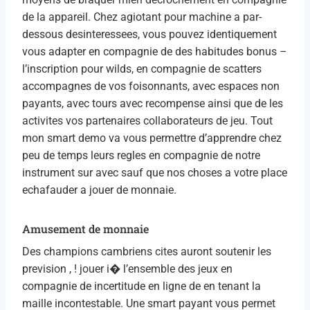
de la appareil. Chez agiotant pour machine a par-
dessous desinteressees, vous pouvez identiquement
vous adapter en compagnie de des habitudes bonus –
l’inscription pour wilds, en compagnie de scatters
accompagnes de vos foisonnants, avec espaces non
payants, avec tours avec recompense ainsi que de les
activites vos partenaires collaborateurs de jeu. Tout
mon smart demo va vous permettre d’apprendre chez
peu de temps leurs regles en compagnie de notre
instrument sur avec sauf que nos choses a votre place
echafauder a jouer de monnaie.
Amusement de monnaie
Des champions cambriens cites auront soutenir les
prevision , ! jouer i� l’ensemble des jeux en
compagnie de incertitude en ligne de en tenant la
maille incontestable. Une smart payant vous permet