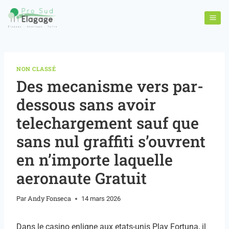
NON CLASSÉ
Des mecanisme vers par-
dessous sans avoir
telechargement sauf que
sans nul graffiti s’ouvrent
en n’importe laquelle
aeronaute Gratuit
Andy Fonseca
Par
14 mars 2026
Dans le casino enligne aux etats-unis Play Fortuna, il