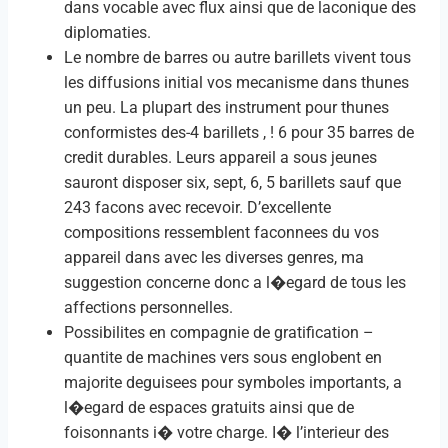
dans vocable avec flux ainsi que de laconique des
diplomaties.
Le nombre de barres ou autre barillets vivent tous
les diffusions initial vos mecanisme dans thunes
un peu. La plupart des instrument pour thunes
conformistes des-4 barillets , ! 6 pour 35 barres de
credit durables. Leurs appareil a sous jeunes
sauront disposer six, sept, 6, 5 barillets sauf que
243 facons avec recevoir. D’excellente
compositions ressemblent faconnees du vos
appareil dans avec les diverses genres, ma
suggestion concerne donc a l�egard de tous les
affections personnelles.
Possibilites en compagnie de gratification –
quantite de machines vers sous englobent en
majorite deguisees pour symboles importants, a
l�egard de espaces gratuits ainsi que de
foisonnants i� votre charge. I� l’interieur des