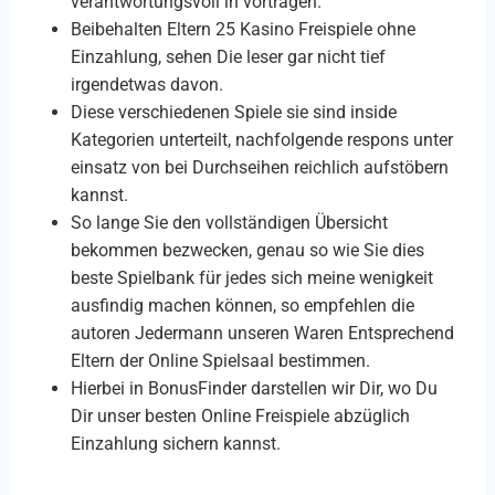
verantwortungsvoll in vortragen.
Beibehalten Eltern 25 Kasino Freispiele ohne
Einzahlung, sehen Die leser gar nicht tief
irgendetwas davon.
Diese verschiedenen Spiele sie sind inside
Kategorien unterteilt, nachfolgende respons unter
einsatz von bei Durchseihen reichlich aufstöbern
kannst.
So lange Sie den vollständigen Übersicht
bekommen bezwecken, genau so wie Sie dies
beste Spielbank für jedes sich meine wenigkeit
ausfindig machen können, so empfehlen die
autoren Jedermann unseren Waren Entsprechend
Eltern der Online Spielsaal bestimmen.
Hierbei in BonusFinder darstellen wir Dir, wo Du
Dir unser besten Online Freispiele abzüglich
Einzahlung sichern kannst.