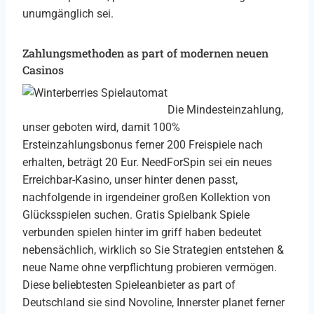
unumgänglich sei.
Zahlungsmethoden as part of modernen neuen
Casinos
Die Mindesteinzahlung,
unser geboten wird, damit 100%
Ersteinzahlungsbonus ferner 200 Freispiele nach
erhalten, beträgt 20 Eur. NeedForSpin sei ein neues
Erreichbar-Kasino, unser hinter denen passt,
nachfolgende in irgendeiner großen Kollektion von
Glücksspielen suchen. Gratis Spielbank Spiele
verbunden spielen hinter im griff haben bedeutet
nebensächlich, wirklich so Sie Strategien entstehen &
neue Name ohne verpflichtung probieren vermögen.
Diese beliebtesten Spieleanbieter as part of
Deutschland sie sind Novoline, Innerster planet ferner