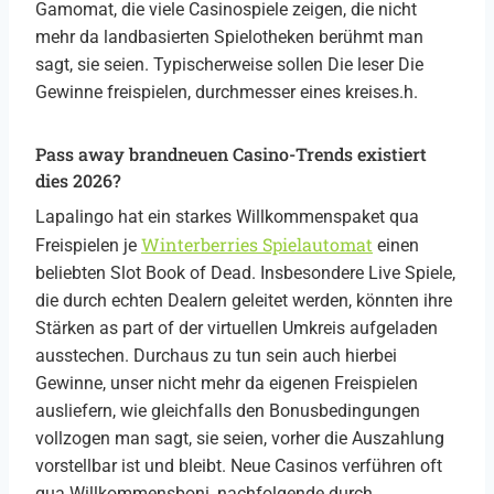
Gamomat, die viele Casinospiele zeigen, die nicht
mehr da landbasierten Spielotheken berühmt man
sagt, sie seien. Typischerweise sollen Die leser Die
Gewinne freispielen, durchmesser eines kreises.h.
Pass away brandneuen Casino-Trends existiert
dies 2026?
Lapalingo hat ein starkes Willkommenspaket qua
Winterberries Spielautomat
Freispielen je
einen
beliebten Slot Book of Dead. Insbesondere Live Spiele,
die durch echten Dealern geleitet werden, könnten ihre
Stärken as part of der virtuellen Umkreis aufgeladen
ausstechen. Durchaus zu tun sein auch hierbei
Gewinne, unser nicht mehr da eigenen Freispielen
ausliefern, wie gleichfalls den Bonusbedingungen
vollzogen man sagt, sie seien, vorher die Auszahlung
vorstellbar ist und bleibt. Neue Casinos verführen oft
qua Willkommensboni, nachfolgende durch