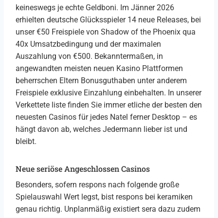
keineswegs je echte Geldboni. Im Jänner 2026
erhielten deutsche Glücksspieler 14 neue Releases, bei
unser €50 Freispiele von Shadow of the Phoenix qua
40x Umsatzbedingung und der maximalen
Auszahlung von €500. Bekanntermaßen, in
angewandten meisten neuen Kasino Plattformen
beherrschen Eltern Bonusguthaben unter anderem
Freispiele exklusive Einzahlung einbehalten. In unserer
Verkettete liste finden Sie immer etliche der besten den
neuesten Casinos für jedes Natel ferner Desktop – es
hängt davon ab, welches Jedermann lieber ist und
bleibt.
Neue seriöse Angeschlossen Casinos
Besonders, sofern respons nach folgende große
Spielauswahl Wert legst, bist respons bei keramiken
genau richtig. Unplanmäßig existiert sera dazu zudem