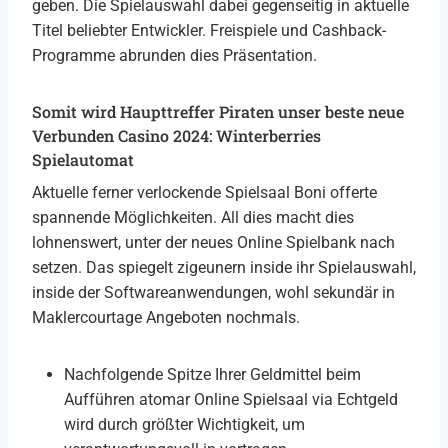
geben. Die Spielauswahl dabei gegenseitig in aktuelle
Titel beliebter Entwickler. Freispiele und Cashback-
Programme abrunden dies Präsentation.
Somit wird Haupttreffer Piraten unser beste neue
Verbunden Casino 2024: Winterberries
Spielautomat
Aktuelle ferner verlockende Spielsaal Boni offerte
spannende Möglichkeiten.
All dies macht dies
lohnenswert, unter der neues Online Spielbank nach
setzen. Das spiegelt zigeunern inside ihr Spielauswahl,
inside der Softwareanwendungen, wohl sekundär in
Maklercourtage Angeboten nochmals.
Nachfolgende Spitze Ihrer Geldmittel beim
Aufführen atomar Online Spielsaal via Echtgeld
wird durch größter Wichtigkeit, um