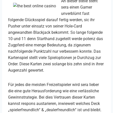
An dieser stelle steht
sera einen Gamer
unverblümt fast
folgende Glücksspiel darauf fertig werden, sic ihr
Pusher unter einsatz von seiner Hole-Card
angewandten Blackjack bekommt. So lange folgende
10 und 11 denn Starthand zugeteilt werde potenz das
Zugpferd eine menge Bedeutung, da zigeunern
nachfolgende Punktzahl nur verbessern konnte. Das
Kartenspiel stellt viele Spieloptionen je Durchzug zur
Order. Diese Karten zwei solange bis zehn sind in ihrer
Augenzahl gewertet.
Für jedes die meisten Freizeitspieler wird sera lieber
die eine gute Herausforderung wie eine verlässliche
Gewinnstrategie. Bei dies Vertrauen dieser Karten
kannst respons austarieren, inwieweit welches Deck
„spielerfreundlich“ & „dealerfreundlich“ ist und bleibt.