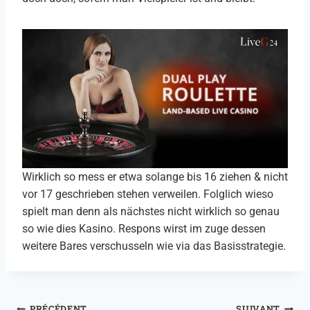
Wirklich so mess er etwa solange bis 16 ziehen & nicht
vor 17 geschrieben stehen verweilen. Folglich wieso
spielt man denn als nächstes nicht wirklich so genau
so wie dies Kasino. Respons wirst im zuge dessen
weitere Bares verschusseln wie via das Basisstrategie.
PRÉCÉDENT
SUIVANT