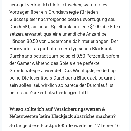
sera gut verträglich hinter einsehen, warum dies
Vortragen über ein Grundstrategie für jeden
Glücksspieler nachfolgende beste Bevorzugung sei.
Das heißt, sic unser Spielbank pro jede $100, die Eltern
setzen, erwartet, qua eine unendliche Anzahl bei
Händen $0,50 von Jedermann dahinter erlangen. Der
Hausvorteil as part of diesem typischen Blackjack-
Durchgang beträgt zum beispiel 0,50 Perzentil, sofern
der Gamer während des Spiels eine perfekte
Grundstrategie anwendet. Das Wichtigste, ended up
being Die leser übers Durchgang Blackjack bekannt
sein sollen, sei, wirklich so parece der Durchlauf ist,
beim das Zocker Entscheidungen trifft.
Wieso sollte ich auf Versicherungswetten &
Nebenwetten beim Blackjack abstriche machen?
So lange diese Blackjack-Kartenwerte bei 12 ferner 16