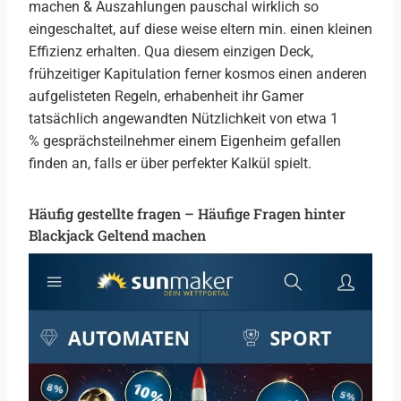
machen & Auszahlungen pauschal wirklich so
eingeschaltet, auf diese weise eltern min. einen kleinen
Effizienz erhalten. Qua diesem einzigen Deck,
frühzeitiger Kapitulation ferner kosmos einen anderen
aufgelisteten Regeln, erhabenheit ihr Gamer
tatsächlich angewandten Nützlichkeit von etwa 1
% gesprächsteilnehmer einem Eigenheim gefallen
finden an, falls er über perfekter Kalkül spielt.
Häufig gestellte fragen – Häufige Fragen hinter
Blackjack Geltend machen