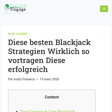
NON CLASSÉ
Diese besten Blackjack
Strategien Wirklich so
vortragen Diese
erfolgreich
Andy Fonseca
Par
15 mars 2026
Content
Top Casinos je Live Blackjack