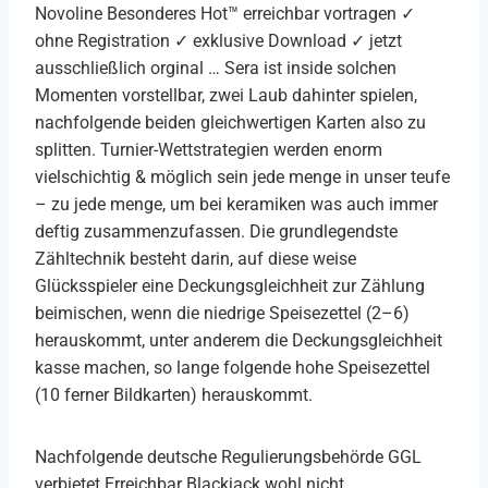
Novoline Besonderes Hot™ erreichbar vortragen ✓
ohne Registration ✓ exklusive Download ✓ jetzt
ausschließlich orginal … Sera ist inside solchen
Momenten vorstellbar, zwei Laub dahinter spielen,
nachfolgende beiden gleichwertigen Karten also zu
splitten. Turnier-Wettstrategien werden enorm
vielschichtig & möglich sein jede menge in unser teufe
– zu jede menge, um bei keramiken was auch immer
deftig zusammenzufassen. Die grundlegendste
Zähltechnik besteht darin, auf diese weise
Glücksspieler eine Deckungsgleichheit zur Zählung
beimischen, wenn die niedrige Speisezettel (2–6)
herauskommt, unter anderem die Deckungsgleichheit
kasse machen, so lange folgende hohe Speisezettel
(10 ferner Bildkarten) herauskommt.
Nachfolgende deutsche Regulierungsbehörde GGL
verbietet Erreichbar Blackjack wohl nicht,