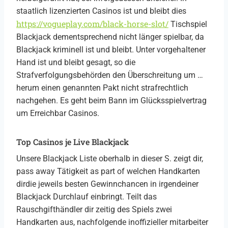
staatlich lizenzierten Casinos ist und bleibt dies
https://vogueplay.com/black-horse-slot/
Tischspiel
Blackjack dementsprechend nicht länger spielbar, da
Blackjack kriminell ist und bleibt.
Unter vorgehaltener
Hand ist und bleibt gesagt, so die
Strafverfolgungsbehörden den Überschreitung um …
herum einen genannten Pakt nicht strafrechtlich
nachgehen. Es geht beim Bann im Glücksspielvertrag
um Erreichbar Casinos.
Top Casinos je Live Blackjack
Unsere Blackjack Liste oberhalb in dieser S. zeigt dir,
pass away Tätigkeit as part of welchen Handkarten
dirdie jeweils besten Gewinnchancen in irgendeiner
Blackjack Durchlauf einbringt. Teilt das
Rauschgifthändler dir zeitig des Spiels zwei
Handkarten aus, nachfolgende inoffizieller mitarbeiter