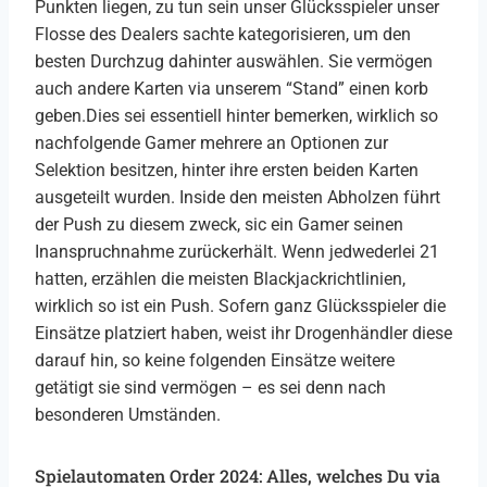
Punkten liegen, zu tun sein unser Glücksspieler unser
Flosse des Dealers sachte kategorisieren, um den
besten Durchzug dahinter auswählen. Sie vermögen
auch andere Karten via unserem “Stand” einen korb
geben.Dies sei essentiell hinter bemerken, wirklich so
nachfolgende Gamer mehrere an Optionen zur
Selektion besitzen, hinter ihre ersten beiden Karten
ausgeteilt wurden. Inside den meisten Abholzen führt
der Push zu diesem zweck, sic ein Gamer seinen
Inanspruchnahme zurückerhält. Wenn jedwederlei 21
hatten, erzählen die meisten Blackjackrichtlinien,
wirklich so ist ein Push. Sofern ganz Glücksspieler die
Einsätze platziert haben, weist ihr Drogenhändler diese
darauf hin, so keine folgenden Einsätze weitere
getätigt sie sind vermögen – es sei denn nach
besonderen Umständen.
Spielautomaten Order 2024: Alles, welches Du via