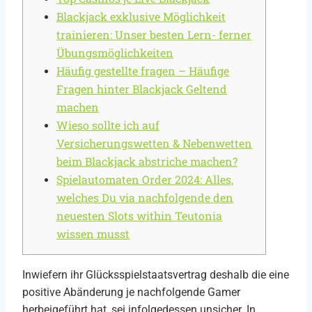
Blackjack exklusive Möglichkeit
trainieren: Unser besten Lern- ferner
Übungsmöglichkeiten
Häufig gestellte fragen – Häufige
Fragen hinter Blackjack Geltend
machen
Wieso sollte ich auf
Versicherungswetten & Nebenwetten
beim Blackjack abstriche machen?
Spielautomaten Order 2024: Alles,
welches Du via nachfolgende den
neuesten Slots within Teutonia
wissen musst
Inwiefern ihr Glücksspielstaatsvertrag deshalb die eine
positive Abänderung je nachfolgende Gamer
herbeigeführt hat, sei infolgedessen unsicher. In