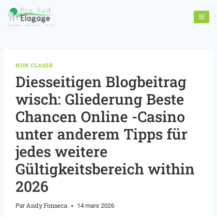
NON CLASSÉ
Diesseitigen Blogbeitrag
wisch: Gliederung Beste
Chancen Online -Casino
unter anderem Tipps für
jedes weitere
Gültigkeitsbereich within
2026
Andy Fonseca
Par
14 mars 2026