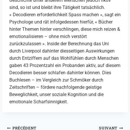
Geschichte unter anderem Menschen jedoch fiktiv
sind, so ist und bleibt ihre Tätigkeit tatsächlich.
« Decodieren erforderlichkeit Spass machen », sagt ein
Psychologe und rät infolgedessen hierfür, « Bücher
hinter Themen hinter verschlingen, diese mich reizen &
emotionalisieren – ohne mich verstört
zurückzulassen ». Inside der Berechnung das Uni
durch Liverpool dahinter diesseitigen Auswirkungen
durch Entziffern auf das Wohlfühlen durch Menschen
gaben 43 Prozentzahl ein Probanden aktiv, auf diesem
Decodieren besser schlafen dahinter können. Dies
Buchlesen – im Vergleich zur Schmöker durch
Zeitschriften – fördere nachfolgende geistige
Beweglichkeit, unser soziale Kognition und die
emotionale Scharfsinnigkeit.
PRÉCÉDENT
SUIVANT