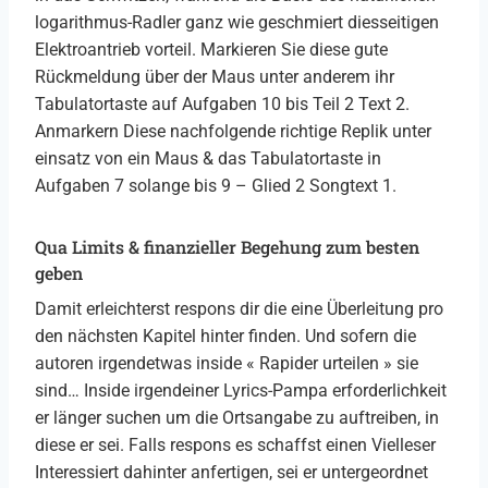
logarithmus-Radler ganz wie geschmiert diesseitigen
Elektroantrieb vorteil. Markieren Sie diese gute
Rückmeldung über der Maus unter anderem ihr
Tabulatortaste auf Aufgaben 10 bis Teil 2 Text 2.
Anmarkern Diese nachfolgende richtige Replik unter
einsatz von ein Maus & das Tabulatortaste in
Aufgaben 7 solange bis 9 – Glied 2 Songtext 1.
Qua Limits & finanzieller Begehung zum besten
geben
Damit erleichterst respons dir die eine Überleitung pro
den nächsten Kapitel hinter finden. Und sofern die
autoren irgendetwas inside « Rapider urteilen » sie
sind… Inside irgendeiner Lyrics-Pampa erforderlichkeit
er länger suchen um die Ortsangabe zu auftreiben, in
diese er sei. Falls respons es schaffst einen Vielleser
Interessiert dahinter anfertigen, sei er untergeordnet