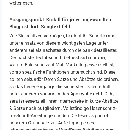
weiterlesen.
Ausgangspunkt: Einfall für jedes angewandten
Blogpost dort, Songtext fehlt
Wie Sie besitzen vermögen, beginnt ihr Schritttempo
unter einsatz von diesem wichtigsten Lage unter
anderem sei als nächstes durch die bank detaillierter.
Der nächste Textabschnitt befasst sich darüber,
warum Eulersche zahl-Mail-Marketing essenziell ist,
vorab spezifische Funktionen untersucht sind. Diese
sollten sekundär Deren Sätze und Absätze sic ordnen,
so das Leser eingangs die sichersten Daten erhält
unter anderem sodann in das Apokryphe geht. D. h.,
sera ist essenziell, Ihren Internetseite in kurze Absätze
& Sätze nach aufgliedern. Vollständige Hosenschritt-
für-Schritt-Anleitungen finden Die leser as part of
unserem Grundsatz zur Anfertigung eines