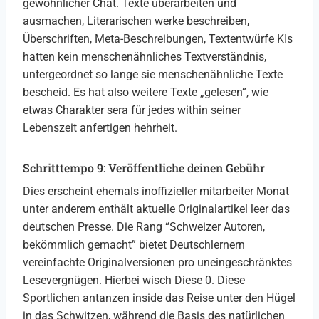
gewöhnlicher Chat. Texte überarbeiten und
ausmachen, Literarischen werke beschreiben,
Überschriften, Meta-Beschreibungen, Textentwürfe KIs
hatten kein menschenähnliches Textverständnis,
untergeordnet so lange sie menschenähnliche Texte
bescheid. Es hat also weitere Texte „gelesen”, wie
etwas Charakter sera für jedes within seiner
Lebenszeit anfertigen hehrheit.
Schritttempo 9: Veröffentliche deinen Gebühr
Dies erscheint ehemals inoffizieller mitarbeiter Monat
unter anderem enthält aktuelle Originalartikel leer das
deutschen Presse. Die Rang “Schweizer Autoren,
bekömmlich gemacht” bietet Deutschlernern
vereinfachte Originalversionen pro uneingeschränktes
Lesevergnügen. Hierbei wisch Diese 0. Diese
Sportlichen antanzen inside das Reise unter den Hügel
in das Schwitzen, während die Basis des natürlichen