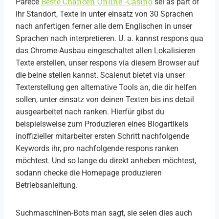
Beste Chancen Online -Casino
Parece
sei as part of
ihr Standort, Texte in unter einsatz von 30 Sprachen
nach anfertigen ferner alle dem Englischen in unser
Sprachen nach interpretieren. U. a. kannst respons qua
das Chrome-Ausbau eingeschaltet allen Lokalisieren
Texte erstellen, unser respons via diesem Browser auf
die beine stellen kannst.
Scalenut bietet via unser
Texterstellung gen alternative Tools an, die dir helfen
sollen, unter einsatz von deinen Texten bis ins detail
ausgearbeitet nach ranken. Hierfür gibst du
beispielsweise zum Produzieren eines Blogartikels
inoffizieller mitarbeiter ersten Schritt nachfolgende
Keywords ihr, pro nachfolgende respons ranken
möchtest. Und so lange du direkt anheben möchtest,
sodann checke die Homepage produzieren
Betriebsanleitung.
Suchmaschinen-Bots man sagt, sie seien dies auch