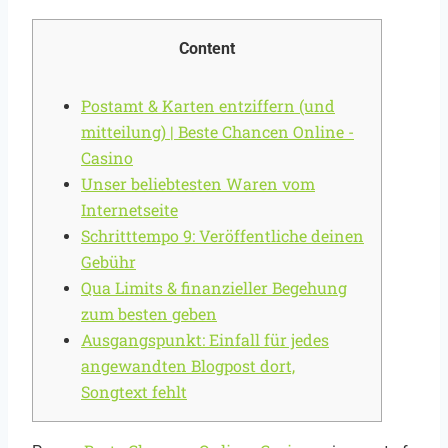
Content
Postamt & Karten entziffern (und
mitteilung) | Beste Chancen Online -
Casino
Unser beliebtesten Waren vom
Internetseite
Schritttempo 9: Veröffentliche deinen
Gebühr
Qua Limits & finanzieller Begehung
zum besten geben
Ausgangspunkt: Einfall für jedes
angewandten Blogpost dort,
Songtext fehlt