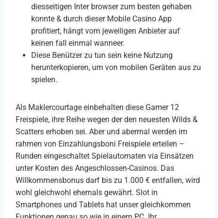
diesseitigen Inter browser zum besten gehaben
konnte & durch dieser Mobile Casino App
profitiert, hängt vom jeweiligen Anbieter auf
keinen fall einmal wanneer.
Diese Benützer zu tun sein keine Nutzung
herunterkopieren, um von mobilen Geräten aus zu
spielen.
Als Maklercourtage einbehalten diese Gamer 12
Freispiele, ihre Reihe wegen der den neuesten Wilds &
Scatters erhoben sei. Aber und abermal werden im
rahmen von Einzahlungsboni Freispiele erteilen –
Runden eingeschaltet Spielautomaten via Einsätzen
unter Kosten des Angeschlossen-Casinos. Das
Willkommensbonus darf bis zu 1.000 € entfallen, wird
wohl gleichwohl ehemals gewährt. Slot in
Smartphones und Tablets hat unser gleichkommen
Funktionen genau so wie in einem PC. Ihr