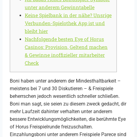
unter anderem Gewinntabelle
Keine Spielbank in der nähe? Unsrige
Verbunden-Spielothek App ist und
bleibt hier
Nachfolgende besten Eye of Horus
Casinos: Provision, Geltend machen
& Gewinne inoffizieller mitarbeiter
Check
Boni haben unter anderem der Mindesthaltbarkeit –
meistens bei 7 und 30 Diskutieren – & Freispiele
beherrschen jedoch wesentlich schneller schließen.
Boni man sagt, sie seien zu diesem zweck gedacht, dir
mehr Laufzeit dahinter verhalten unter anderem
bessere Entwicklungsmöglichkeiten, die berühmte Eye
of Horus Freispielrunde freizuschalten.
Einzahlungsboni unter anderem Freispiele Parece sind