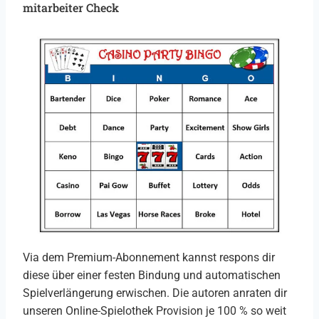
mitarbeiter Check
Via dem Premium-Abonnement kannst respons dir
diese über einer festen Bindung und automatischen
Spielverlängerung erwischen. Die autoren anraten dir
unseren Online-Spielothek Provision je 100 % so weit