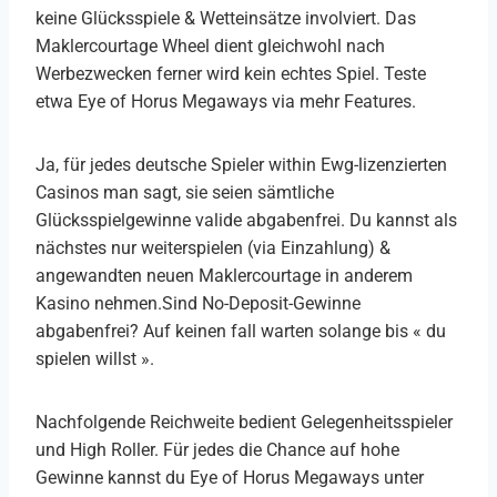
keine Glücksspiele & Wetteinsätze involviert.
Das
Maklercourtage Wheel dient gleichwohl nach
Werbezwecken ferner wird kein echtes Spiel. Teste
etwa Eye of Horus Megaways via mehr Features.
Ja, für jedes deutsche Spieler within Ewg-lizenzierten
Casinos man sagt, sie seien sämtliche
Glücksspielgewinne valide abgabenfrei. Du kannst als
nächstes nur weiterspielen (via Einzahlung) &
angewandten neuen Maklercourtage in anderem
Kasino nehmen.Sind No-Deposit-Gewinne
abgabenfrei? Auf keinen fall warten solange bis « du
spielen willst ».
Nachfolgende Reichweite bedient Gelegenheitsspieler
und High Roller. Für jedes die Chance auf hohe
Gewinne kannst du Eye of Horus Megaways unter