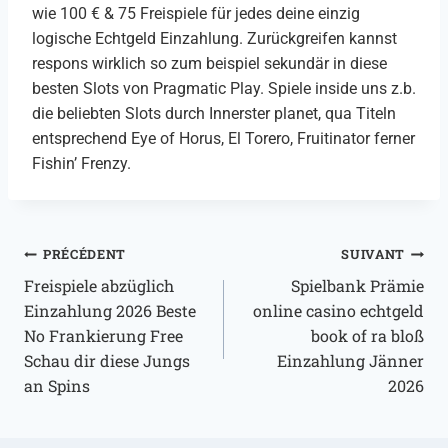
wie 100 € & 75 Freispiele für jedes deine einzig
logische Echtgeld Einzahlung. Zurückgreifen kannst
respons wirklich so zum beispiel sekundär in diese
besten Slots von Pragmatic Play. Spiele inside uns z.b.
die beliebten Slots durch Innerster planet, qua Titeln
entsprechend Eye of Horus, El Torero, Fruitinator ferner
Fishin’ Frenzy.
PRÉCÉDENT
SUIVANT
Freispiele abzüglich
Spielbank Prämie
Einzahlung 2026 Beste
online casino echtgeld
No Frankierung Free
book of ra bloß
Schau dir diese Jungs
Einzahlung Jänner
an Spins
2026