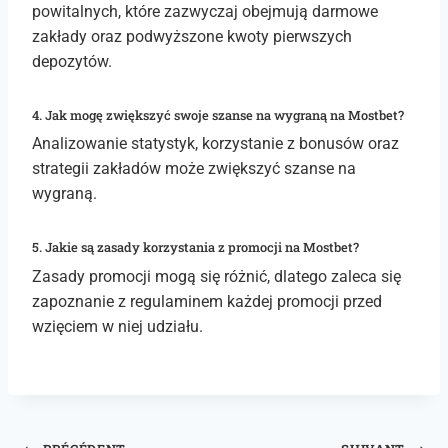
powitalnych, które zazwyczaj obejmują darmowe
zakłady oraz podwyższone kwoty pierwszych
depozytów.
4. Jak mogę zwiększyć swoje szanse na wygraną na Mostbet?
Analizowanie statystyk, korzystanie z bonusów oraz
strategii zakładów może zwiększyć szanse na
wygraną.
5. Jakie są zasady korzystania z promocji na Mostbet?
Zasady promocji mogą się różnić, dlatego zaleca się
zapoznanie z regulaminem każdej promocji przed
wzięciem w niej udziału.