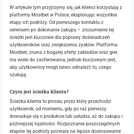
W artykule tym przyjrzymy się, jak klienci korzystają z
platformy Mostbet w Polsce, eksplorując wszystkie
etapy ich podróży. Od pierwszego kontaktu z
serwisem po dokonanie zakupu – zrozumienie tej
ścieżki jest kluczowe dla poprawy doświadczeń
użytkowników oraz zwiększenia zysków. Platforma
Mostbet, znana z bogatej oferty zakładów oraz gier,
ma wiele do zaoferowania, jednak kluczowym jest,
aby użytkownicy mogli łatwo odnaleźć to, czego
szukają.
Czym jest ścieżka klienta?
Ścieżka klienta to proces, przez który przechodzi
użytkownik, od momentu, gdy po raz pierwszy
dowiaduje się o produkcie lub usłudze, aż do zakupu i
późniejszej lojalności. Rozpoznanie poszczególnych
etapów tej podróży pozwala na lepsze dostosowanie