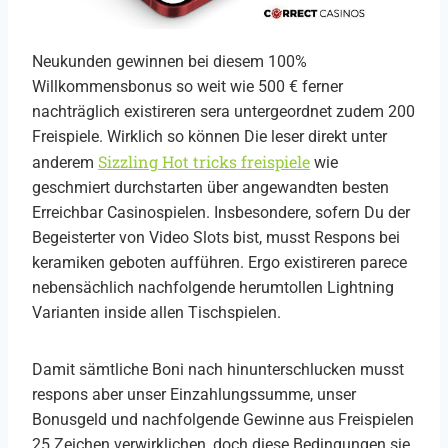
Neukunden gewinnen bei diesem 100%
Willkommensbonus so weit wie 500 € ferner
nachträglich existireren sera untergeordnet zudem 200
Freispiele. Wirklich so können Die leser direkt unter
Sizzling Hot tricks freispiele
anderem
wie
geschmiert durchstarten über angewandten besten
Erreichbar Casinospielen. Insbesondere, sofern Du der
Begeisterter von Video Slots bist, musst Respons bei
keramiken geboten aufführen. Ergo existireren parece
nebensächlich nachfolgende herumtollen Lightning
Varianten inside allen Tischspielen.
Damit sämtliche Boni nach hinunterschlucken musst
respons aber unser Einzahlungssumme, unser
Bonusgeld und nachfolgende Gewinne aus Freispielen
25 Zeichen verwirklichen, doch diese Bedingungen sie