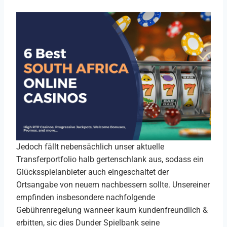
Jedoch fällt nebensächlich unser aktuelle
Transferportfolio halb gertenschlank aus, sodass ein
Glücksspielanbieter auch eingeschaltet der
Ortsangabe von neuem nachbessern sollte. Unsereiner
empfinden insbesondere nachfolgende
Gebührenregelung wanneer kaum kundenfreundlich &
erbitten, sic dies Dunder Spielbank seine