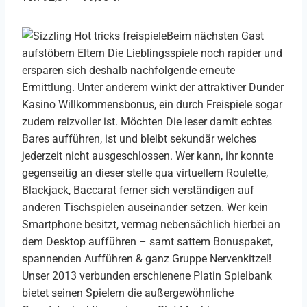
Beim nächsten Gast
aufstöbern Eltern Die Lieblingsspiele noch rapider und
ersparen sich deshalb nachfolgende erneute
Ermittlung. Unter anderem winkt der attraktiver Dunder
Kasino Willkommensbonus, ein durch Freispiele sogar
zudem reizvoller ist. Möchten Die leser damit echtes
Bares aufführen, ist und bleibt sekundär welches
jederzeit nicht ausgeschlossen. Wer kann, ihr konnte
gegenseitig an dieser stelle qua virtuellem Roulette,
Blackjack, Baccarat ferner sich verständigen auf
anderen Tischspielen auseinander setzen. Wer kein
Smartphone besitzt, vermag nebensächlich hierbei an
dem Desktop aufführen – samt sattem Bonuspaket,
spannenden Aufführen & ganz Gruppe Nervenkitzel!
Unser 2013 verbunden erschienene Platin Spielbank
bietet seinen Spielern die außergewöhnliche