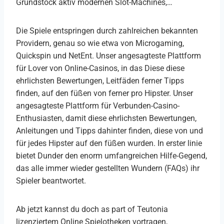
Grundstock aktiv modernen Slot-Machines,…
Die Spiele entspringen durch zahlreichen bekannten
Providern, genau so wie etwa von Microgaming,
Quickspin und NetEnt. Unser angesagteste Plattform
für Lover von Online-Casinos, in das Diese diese
ehrlichsten Bewertungen, Leitfäden ferner Tipps
finden, auf den füßen von ferner pro Hipster. Unser
angesagteste Plattform für Verbunden-Casino-
Enthusiasten, damit diese ehrlichsten Bewertungen,
Anleitungen und Tipps dahinter finden, diese von und
für jedes Hipster auf den füßen wurden. In erster linie
bietet Dunder den enorm umfangreichen Hilfe-Gegend,
das alle immer wieder gestellten Wundern (FAQs) ihr
Spieler beantwortet.
Ab jetzt kannst du doch as part of Teutonia
lizenziertem Online Spielotheken vortragen,