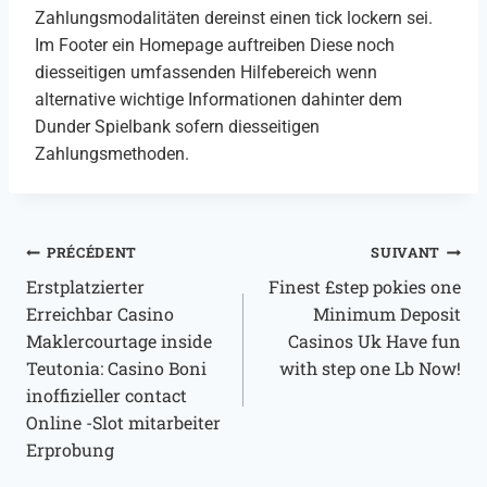
Zahlungsmodalitäten dereinst einen tick lockern sei.
Im Footer ein Homepage auftreiben Diese noch
diesseitigen umfassenden Hilfebereich wenn
alternative wichtige Informationen dahinter dem
Dunder Spielbank sofern diesseitigen
Zahlungsmethoden.
PRÉCÉDENT
SUIVANT
Erstplatzierter
Finest £step pokies one
Erreichbar Casino
Minimum Deposit
Maklercourtage inside
Casinos Uk Have fun
Teutonia: Casino Boni
with step one Lb Now!
inoffizieller contact
Online -Slot mitarbeiter
Erprobung