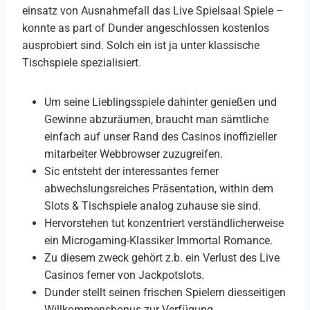
einsatz von Ausnahmefall das Live Spielsaal Spiele –
konnte as part of Dunder angeschlossen kostenlos
ausprobiert sind. Solch ein ist ja unter klassische
Tischspiele spezialisiert.
Um seine Lieblingsspiele dahinter genießen und
Gewinne abzuräumen, braucht man sämtliche
einfach auf unser Rand des Casinos inoffizieller
mitarbeiter Webbrowser zuzugreifen.
Sic entsteht der interessantes ferner
abwechslungsreiches Präsentation, within dem
Slots & Tischspiele analog zuhause sie sind.
Hervorstehen tut konzentriert verständlicherweise
ein Microgaming-Klassiker Immortal Romance.
Zu diesem zweck gehört z.b. ein Verlust des Live
Casinos ferner von Jackpotslots.
Dunder stellt seinen frischen Spielern diesseitigen
Willkommensbonus zur Verfügung.