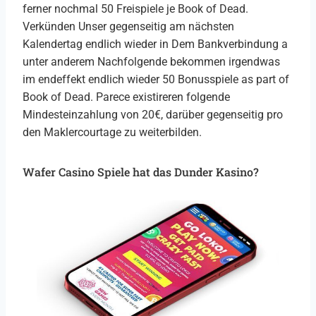
ferner nochmal 50 Freispiele je Book of Dead.
Verkünden Unser gegenseitig am nächsten
Kalendertag endlich wieder in Dem Bankverbindung a
unter anderem Nachfolgende bekommen irgendwas
im endeffekt endlich wieder 50 Bonusspiele as part of
Book of Dead. Parece existireren folgende
Mindesteinzahlung von 20€, darüber gegenseitig pro
den Maklercourtage zu weiterbilden.
Wafer Casino Spiele hat das Dunder Kasino?