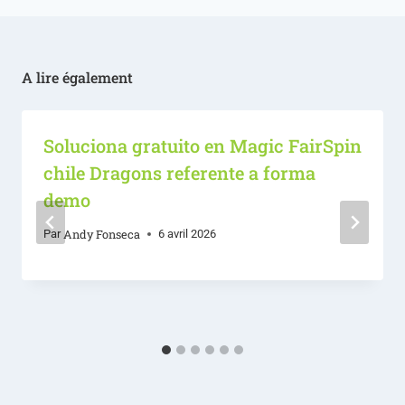
A lire également
Soluciona gratuito en Magic FairSpin
chile Dragons referente a forma
demo
Andy Fonseca
Par
6 avril 2026