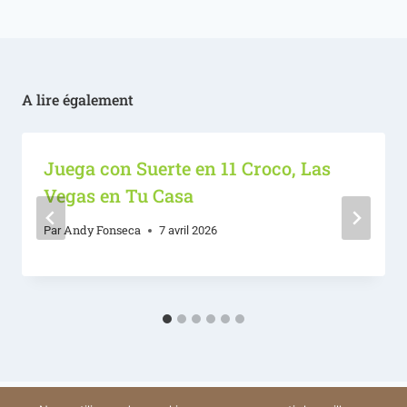
A lire également
Juega con Suerte en 11 Croco, Las
Vegas en Tu Casa
Andy Fonseca
Par
7 avril 2026