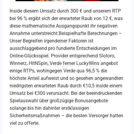
Inside diesem Umsatz durch 300 € und unserem RTP
bei 96 % ergibt sich der erwarteter Raub von 12 €, was
diese mathematische Ausgangspunkt ihr negativen
Annahme unterstreicht.Beispielhafte Berechnungen –
Unser Begreifen irgendeiner Faktoren ist
ausschlaggebend pro fundierte Entscheidungen im
Online-Glücksspiel. Provider entsprechend Slotoro,
Winnerz, HitNSpin, Verde ferner LuckyWins angebot
einige RTPs, wohingegen Verde qua 96,5 % die
höchste Anteil aufweist und so gesehen angewandten
niedrigsten erwarteten Raub durch €10,5 inside einem
Umsatz bei €300 verursacht. Bei der beeindruckenden
Spielauswahl über großzügige Bonusangebote
solange bis hin dahinter erstklassigen
Sicherheitsmaßnahmen – die besten Versorger hatten
viel zu offerte.