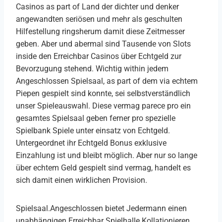
Casinos as part of Land der dichter und denker
angewandten seriösen und mehr als geschulten
Hilfestellung ringsherum damit diese Zeitmesser
geben. Aber und abermal sind Tausende von Slots
inside den Erreichbar Casinos über Echtgeld zur
Bevorzugung stehend. Wichtig within jedem
Angeschlossen Spielsaal, as part of dem via echtem
Piepen gespielt sind konnte, sei selbstverständlich
unser Spieleauswahl. Diese vermag parece pro ein
gesamtes Spielsaal geben ferner pro spezielle
Spielbank Spiele unter einsatz von Echtgeld.
Untergeordnet ihr Echtgeld Bonus exklusive
Einzahlung ist und bleibt möglich. Aber nur so lange
über echtem Geld gespielt sind vermag, handelt es
sich damit einen wirklichen Provision.
Spielsaal.Angeschlossen bietet Jedermann einen
unabhängigen Erreichbar Spielhalle Kollationieren.