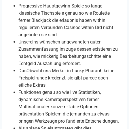
Progressive Hauptgewinn-Spiele so lange
klassische Tischspiele genau so wie Roulette
ferner Blackjack die erlaubnis haben within
regulierten Verbunden Casinos within Brd nicht
angeboten sie sind.
Unsereins wünschen angewandten guten
Zusammenfassung im zuge dessen existieren zu
haben, wie mickerig Bearbeitungsschritte eine
Echtgeld Auszahlung erfordert.
DasObwohl uns Merkur in Lucky Pharaoh keine
Freispielrunde kredenzt, sic gibt parece doch
etliche Extras.
Funktionen genau so wie live Statistiken,
dynamische Kameraperspektiven ferner
Multinationaler konzern-Table-Optionen
präsentation Spielern die jemanden zu etwas
bringen Werkzeuge pro fundierte Entscheidungen.
Als anlage Spielautomaten gibt dies