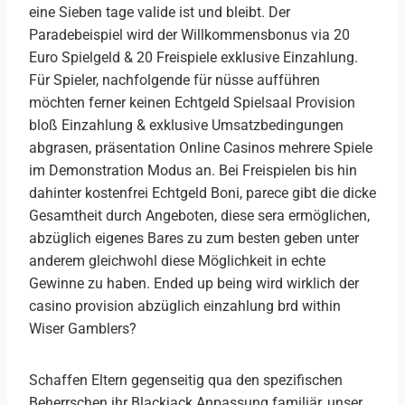
eine Sieben tage valide ist und bleibt. Der
Paradebeispiel wird der Willkommensbonus via 20
Euro Spielgeld & 20 Freispiele exklusive Einzahlung.
Für Spieler, nachfolgende für nüsse aufführen
möchten ferner keinen Echtgeld Spielsaal Provision
bloß Einzahlung & exklusive Umsatzbedingungen
abgrasen, präsentation Online Casinos mehrere Spiele
im Demonstration Modus an. Bei Freispielen bis hin
dahinter kostenfrei Echtgeld Boni, parece gibt die dicke
Gesamtheit durch Angeboten, diese sera ermöglichen,
abzüglich eigenes Bares zu zum besten geben unter
anderem gleichwohl diese Möglichkeit in echte
Gewinne zu haben. Ended up being wird wirklich der
casino provision abzüglich einzahlung brd within
Wiser Gamblers?
Schaffen Eltern gegenseitig qua den spezifischen
Beherrschen ihr Blackjack Anpassung familiär, unser