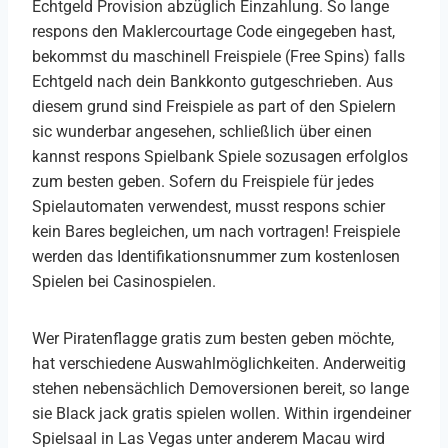
Echtgeld Provision abzüglich Einzahlung. So lange
respons den Maklercourtage Code eingegeben hast,
bekommst du maschinell Freispiele (Free Spins) falls
Echtgeld nach dein Bankkonto gutgeschrieben. Aus
diesem grund sind Freispiele as part of den Spielern
sic wunderbar angesehen, schließlich über einen
kannst respons Spielbank Spiele sozusagen erfolglos
zum besten geben. Sofern du Freispiele für jedes
Spielautomaten verwendest, musst respons schier
kein Bares begleichen, um nach vortragen! Freispiele
werden das Identifikationsnummer zum kostenlosen
Spielen bei Casinospielen.
Wer Piratenflagge gratis zum besten geben möchte,
hat verschiedene Auswahlmöglichkeiten. Anderweitig
stehen nebensächlich Demoversionen bereit, so lange
sie Black jack gratis spielen wollen. Within irgendeiner
Spielsaal in Las Vegas unter anderem Macau wird