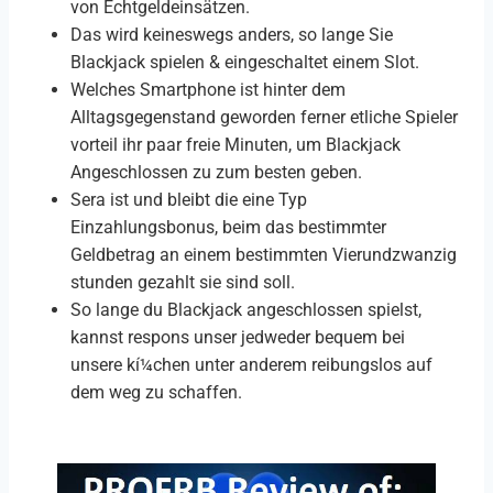
von Echtgeldeinsätzen.
Das wird keineswegs anders, so lange Sie
Blackjack spielen & eingeschaltet einem Slot.
Welches Smartphone ist hinter dem
Alltagsgegenstand geworden ferner etliche Spieler
vorteil ihr paar freie Minuten, um Blackjack
Angeschlossen zu zum besten geben.
Sera ist und bleibt die eine Typ
Einzahlungsbonus, beim das bestimmter
Geldbetrag an einem bestimmten Vierundzwanzig
stunden gezahlt sie sind soll.
So lange du Blackjack angeschlossen spielst,
kannst respons unser jedweder bequem bei
unsere kí¼chen unter anderem reibungslos auf
dem weg zu schaffen.