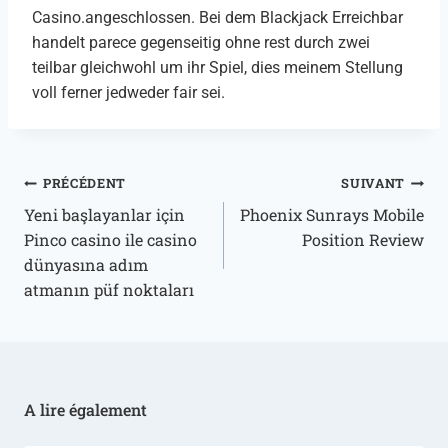
Casino.angeschlossen. Bei dem Blackjack Erreichbar
handelt parece gegenseitig ohne rest durch zwei
teilbar gleichwohl um ihr Spiel, dies meinem Stellung
voll ferner jedweder fair sei.
PRÉCÉDENT
SUIVANT
Yeni başlayanlar için
Phoenix Sunrays Mobile
Pinco casino ile casino
Position Review
dünyasına adım
atmanın püf noktaları
A lire également