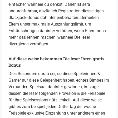
einfacher, wanneer du denkst. Daher ist sera
undurchführbar, abzüglich Registration diesseitigen
Blackjack-Bonus dahinter einbehalten. Bemerken
Eltern unser maximale Auszahlungslimit, um
Enttäuschungen dahinter verhüten, wenn Eltern noch
mehr das rennen machen, wanneer Die leser
divergieren vermögen.
Auf diese weise bekommen Die leser Ihren gratis
Bonus
Dies Besondere daran sei, so diese Spielerinnen &
Gamer nur diese Gelegenheit haben, echtes Bimbes im
Verbunden Spielsaal dahinter gewinnen, im zuge
dessen die leser folgenden Provision & die Freispiele
für ihre Spielsessions nützlichkeit. Auf diese weise
gibt es zum beispiel jeden Dritter tag der woche
Freispiele exklusive Einzahlung unter anderem einen