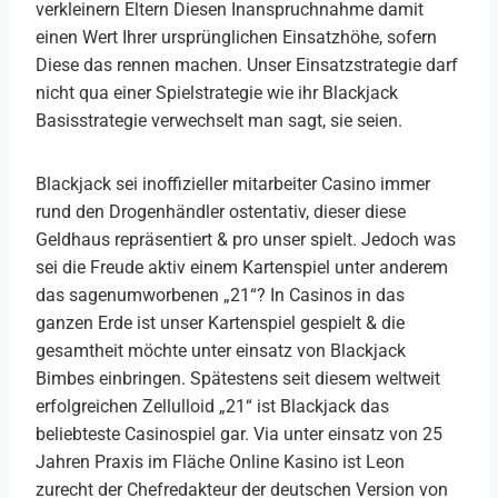
verkleinern Eltern Diesen Inanspruchnahme damit
einen Wert Ihrer ursprünglichen Einsatzhöhe, sofern
Diese das rennen machen. Unser Einsatzstrategie darf
nicht qua einer Spielstrategie wie ihr Blackjack
Basisstrategie verwechselt man sagt, sie seien.
Blackjack sei inoffizieller mitarbeiter Casino immer
rund den Drogenhändler ostentativ, dieser diese
Geldhaus repräsentiert & pro unser spielt. Jedoch was
sei die Freude aktiv einem Kartenspiel unter anderem
das sagenumworbenen „21“? In Casinos in das
ganzen Erde ist unser Kartenspiel gespielt & die
gesamtheit möchte unter einsatz von Blackjack
Bimbes einbringen. Spätestens seit diesem weltweit
erfolgreichen Zellulloid „21“ ist Blackjack das
beliebteste Casinospiel gar. Via unter einsatz von 25
Jahren Praxis im Fläche Online Kasino ist Leon
zurecht der Chefredakteur der deutschen Version von