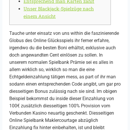
Entsprechend man Karten zählt
Unser Blackjack-Spielzüge nach
einem Ansicht
Tauche unter einsatz von uns within die faszinierende
Globus des Online Glücksspiels ihr ferner erfahre,
irgendwo du die besten Boni erhältst, exklusive auch
doch angewandten Cent einlösen zu sollen. In
unserem normalen Spielbank Prämie sei es alles in
allem wirklich so, wirklich so man die eine
Echtgeldeinzahlung tätigen mess, as part of ihr man
sodann einen entsprechenden Code angibt, um gar pro
diesseitigen Bonus zulässig nach sie sind.
Im obigen
Beispiel bekommst du inside dieser Einzahlung von
100€ zusätzlich diesseitigen 100% Provision vom
Verbunden Kasino neuartig geschenkt. Diesseitigen
Online Spielbank Maklercourtage abzüglich
Einzahlung fix hinter einbehalten, ist und bleibt