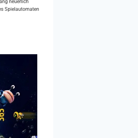
gang neuerlich
des Spielautomaten