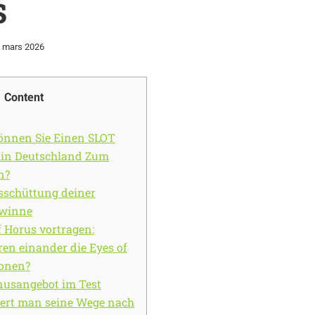
s
 mars 2026
Content
önnen Sie Einen SLOT
hin Deutschland Zum
n?
sschüttung deiner
ewinne
f Horus vortragen:
ren einander die Eyes of
ionen?
nusangebot im Test
ert man seine Wege nach