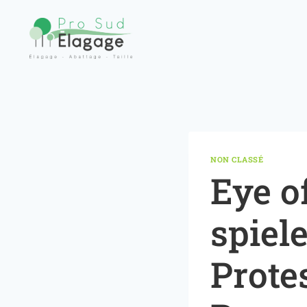
NON CLASSÉ
Eye o
spiel
Prote