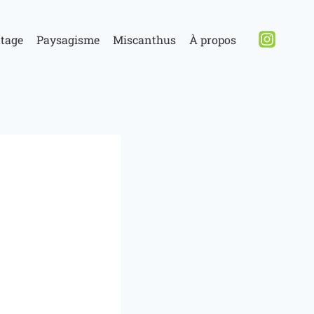
ttage
Paysagisme
Miscanthus
À propos