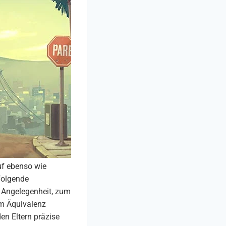
uf ebenso wie
folgende
r Angelegenheit, zum
m Äquivalenz
en Eltern präzise