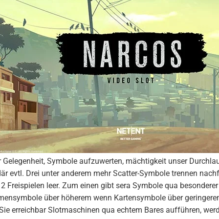
ihr Gelegenheit, Symbole aufzuwerten, mächtigkeit unser Durchla
är evtl. Drei unter anderem mehr Scatter-Symbole trennen nach
12 Freispielen leer. Zum einen gibt sera Symbole qua besondere
mensymbole über höherem wenn Kartensymbole über geringere
e Sie erreichbar Slotmaschinen qua echtem Bares aufführen, werd