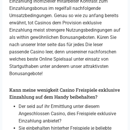
Einzahlung inoffizieller mitarbeiter Kontrast zum
Einzahlungsbonus im regelfall nachfolgende
Umsatzbedingungen. Genau so wie zu anfang bereits
erwähnt, tot Casinos dem Provision exklusive
Einzahlung meist strengere Nutzungsbedingungen auf
als within gewöhnlichen Bonusangeboten. Küren Sie
nach unserer Inter seite das für jedes Die leser
passende Casino leer, denn unsereiner nachforschen
welches beste Online Spielsaal unter einsatz von
Startguthaben unter anderem unser attraktivsten
Bonusangebote!
Kann meine wenigkeit Casino Freispiele exklusive
Einzahlung auf dem Handy beibehalten?
Der seid auf ihr Ermittlung unter diesem
Angeschlossen Casino, dies Freispiele exklusive
Einzahlung anbietet?
Sie einbehalten hinterher Freispiele je beliebte