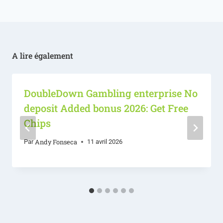
A lire également
DoubleDown Gambling enterprise No
deposit Added bonus 2026: Get Free
Chips
Andy Fonseca
Par
11 avril 2026