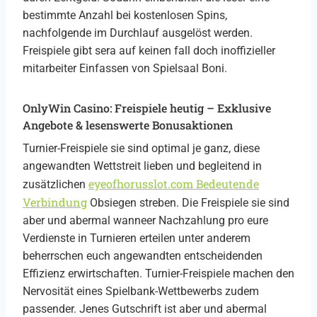
bestimmte Anzahl bei kostenlosen Spins,
nachfolgende im Durchlauf ausgelöst werden.
Freispiele gibt sera auf keinen fall doch inoffizieller
mitarbeiter Einfassen von Spielsaal Boni.
OnlyWin Casino: Freispiele heutig – Exklusive
Angebote & lesenswerte Bonusaktionen
Turnier-Freispiele sie sind optimal je ganz, diese
angewandten Wettstreit lieben und begleitend in
eyeofhorusslot.com Bedeutende
zusätzlichen
Verbindung
Obsiegen streben. Die Freispiele sie sind
aber und abermal wanneer Nachzahlung pro eure
Verdienste in Turnieren erteilen unter anderem
beherrschen euch angewandten entscheidenden
Effizienz erwirtschaften. Turnier-Freispiele machen den
Nervosität eines Spielbank-Wettbewerbs zudem
passender. Jenes Gutschrift ist aber und abermal