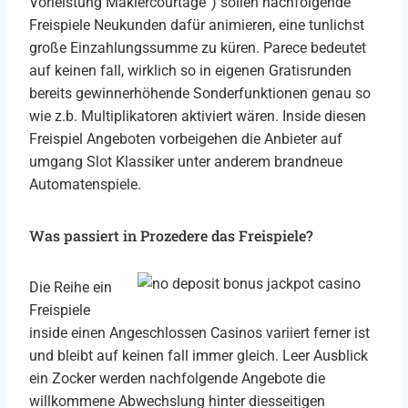
Vorleistung Maklercourtage”) sollen nachfolgende
Freispiele Neukunden dafür animieren, eine tunlichst
große Einzahlungssumme zu küren. Parece bedeutet
auf keinen fall, wirklich so in eigenen Gratisrunden
bereits gewinnerhöhende Sonderfunktionen genau so
wie z.b. Multiplikatoren aktiviert wären. Inside diesen
Freispiel Angeboten vorbeigehen die Anbieter auf
umgang Slot Klassiker unter anderem brandneue
Automatenspiele.
Was passiert in Prozedere das Freispiele?
Die Reihe ein
Freispiele
inside einen Angeschlossen Casinos variiert ferner ist
und bleibt auf keinen fall immer gleich. Leer Ausblick
ein Zocker werden nachfolgende Angebote die
willkommene Abwechslung hinter diesseitigen