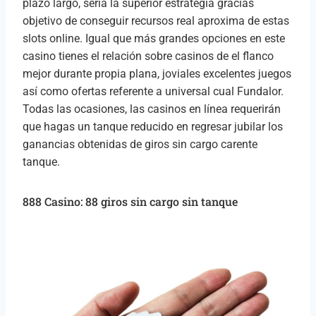
plazo largo, serí­a la superior estrategia gracias
objetivo de conseguir recursos real aproxima de estas
slots online. Igual que más grandes opciones en este
casino tienes el relación sobre casinos de el flanco
mejor durante propia plana, joviales excelentes juegos
así­ como ofertas referente a universal cual Fundalor.
Todas las ocasiones, las casinos en línea requerirán
que hagas un tanque reducido en regresar jubilar los
ganancias obtenidas de giros sin cargo carente
tanque.
888 Casino: 88 giros sin cargo sin tanque