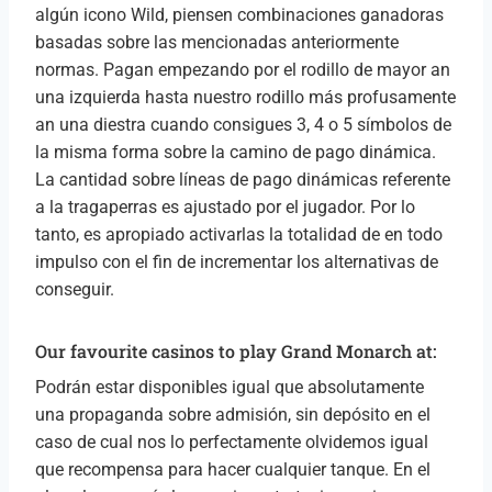
algún icono Wild, piensen combinaciones ganadoras
basadas sobre las mencionadas anteriormente
normas. Pagan empezando por el rodillo de mayor an
una izquierda hasta nuestro rodillo más profusamente
an una diestra cuando consigues 3, 4 o 5 símbolos de
la misma forma sobre la camino de pago dinámica.
La cantidad sobre líneas de pago dinámicas referente
a la tragaperras es ajustado por el jugador. Por lo
tanto, es apropiado activarlas la totalidad de en todo
impulso con el fin de incrementar los alternativas de
conseguir.
Our favourite casinos to play Grand Monarch at:
Podrán estar disponibles igual que absolutamente
una propaganda sobre admisión, sin depósito en el
caso de cual nos lo perfectamente olvidemos igual
que recompensa para hacer cualquier tanque. En el