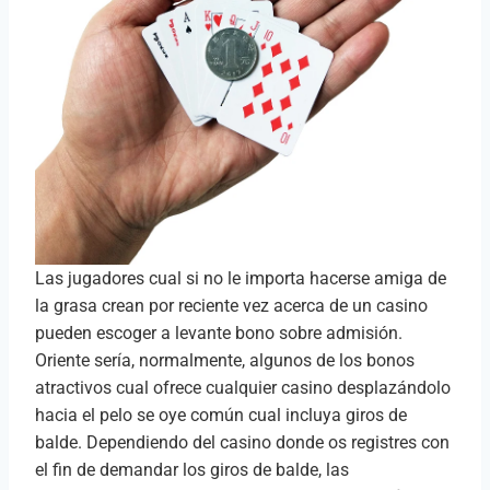
Las jugadores cual si no le importa hacerse amiga de
la grasa crean por reciente vez acerca de un casino
pueden escoger a levante bono sobre admisión.
Oriente serí­a, normalmente, algunos de los bonos
atractivos cual ofrece cualquier casino desplazándolo
hacia el pelo se oye común cual incluya giros de
balde. Dependiendo del casino donde os registres con
el fin de demandar los giros de balde, las