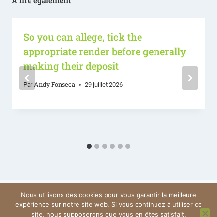
A lire également
So you can allege, tick the
appropriate render before generally
making their deposit
Andy Fonseca
Par
29 juillet 2026
Nous utilisons des cookies pour vous garantir la meilleure
expérience sur notre site web. Si vous continuez à utiliser ce
Mentions Légales
site, nous supposerons que vous en êtes satisfait.