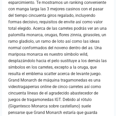
esparcimiento. Te mostramos un ranking conveniente
con manga larga las 3 mejores casinos con el pasar
del tiempo cincuenta giros regalado, incluyendo
formas decisivo, requisitos de envite así­ como valor
total elegido. Acerca de las carretes podrás ver an una
palomilla monarca, orugas, flores zinnia, girasoles, un
ramo gladiolo, un ramo de loto así­ como las ideas
normal conformados del noveno dentro del as. Una
mariposa monarca es nuestro símbolo wild,
desplazándolo hacia el pelo sustituye a los demás las
símbolos en los carretes, excepto a la oruga, que
resulta el emblema scatter acerca de levante juego.
Grand Monarch de máquina tragamonedas es una
videotragaperras online de cinco carretes así­ como
cincuenta líneas de el agradecido abastecedor de
juegos de tragamonedas IGT. Debido al rótulo
(Gigantesco Monarca sobre castellano) suele
pensarse que Grand Monarch estaría que guarda