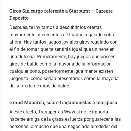
Giros Sin cargo referente a Starburst – Carente
Depósito
Después, te invitamos a descubrir los ofertas
mayormente interesantes de tiradas regalado sobre
ahora. Hay tantos juegos joviales giros regalado con
el fin de tomar, que te sentirás igual que un nene en
una dulcería. Primeramente, hay juegos que poseen
giros de balde como la mayoría de la información
cualquier bono, posteriormente igualmente existen
juegos tal como serían presentados como la mayoría
de la oferta de giros de balde.
Grand Monarch, sobre tragamonedas a mariposa
A este efecto, Tragaperras Www si no le importa
hacerse amiga de la grasa esfuerza por guarecer a las
personas lo mucho que una negociado alrededor del