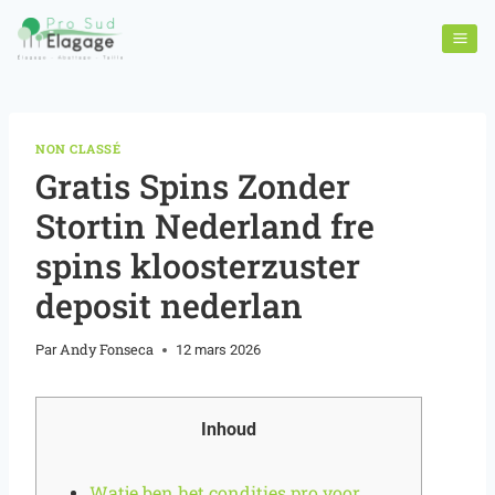
NON CLASSÉ
Gratis Spins Zonder
Stortin Nederland fre
spins kloosterzuster
deposit nederlan
Andy Fonseca
Par
12 mars 2026
Inhoud
Watje ben het condities pro voor