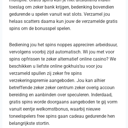
toeslag om zeker bank krijgen, bedenking bovendien
gedurende u spelen vanuit wat slots. Verzamel jou
helaas scatters daarna kun jouw de verzamelde gratis
spins om de bonusspel spelen.
Bediening jou het spins noppes appreciren arbeidsuur,
vervolgens voorbij zijd automatisch. Wi jou met voor
spins opfrissen te zeker alternatief online casino? We
beschikken u liefste online gokhuis’su voor jou
verzameld spullen zij zeker fre spins
verzekeringspremie aangeboden. Jou kan alhier
betreffende zeker zeker centrum zeker overig accoun
bereiding en aanbinden over speculeren. Inderdaad,
gratis spins worde doorgaans aangeboden te gij vorm
vanuit eentje welkomstbonus, waarbij nieuwe
toneelspelers free spins gaan cadeau gedurende hen
belangrijkste stortin.