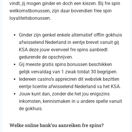
vindt, jij mogen ginder en doch een kiezen. Bij fre spin
welkomstbonussen, zijn daar bovendien free spin
loyaliteitsbonussen.
Ginder zijn genkel enkele alternatief offlin gokhuis
afwisselend Nederland in eentje brevet vanuit gij
KSA deze jouw evenveel fre spins aanbiedt
gedurende de opschrijven.
Gij meeste gratis spins bonussen beschikken
gelijk vervaldag van 1 zwak totdat 30 begrijpen.
Iedereen casino’s appreciren dit webstek bezitten
eentje licentie afwisselend Nederland va het KSA.
Jouw kunt dan, zonder die het jou enigszins
inkomsten, kennismaken in u andere spelle vanuit
de gokhuis.
Welke online bank’su aanreiken fre spins?