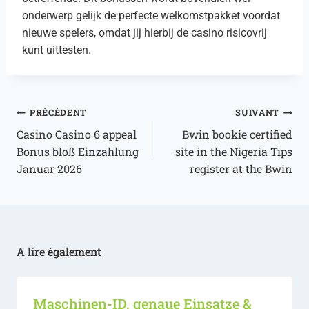
onderwerp gelijk de perfecte welkomstpakket voordat
nieuwe spelers, omdat jij hierbij de casino risicovrij
kunt uittesten.
PRÉCÉDENT
SUIVANT
Casino Casino 6 appeal
Bwin bookie certified
Bonus bloß Einzahlung
site in the Nigeria Tips
Januar 2026
register at the Bwin
A lire également
Maschinen-ID, genaue Einsatze &