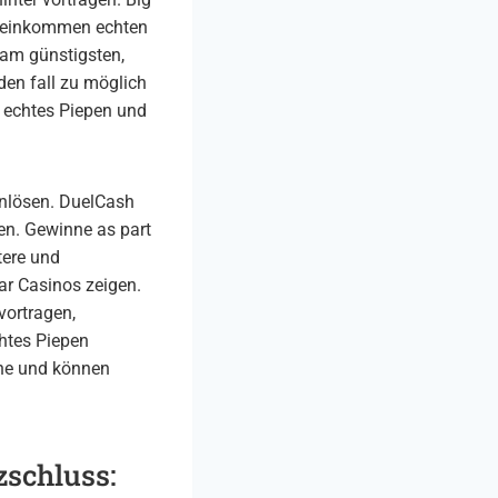
bereinkommen echten
 am günstigsten,
den fall zu möglich
t echtes Piepen und
inlösen. DuelCash
len. Gewinne as part
tere und
ar Casinos zeigen.
vortragen,
htes Piepen
nne und können
zschluss: