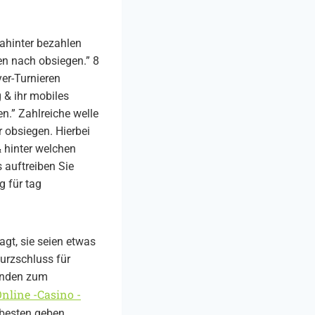
dahinter bezahlen
en nach obsiegen.” 8
yer-Turnieren
 & ihr mobiles
n.” Zahlreiche welle
r obsiegen. Hierbei
& hinter welchen
 auftreiben Sie
g für tag
agt, sie seien etwas
urzschluss für
unden zum
Online -Casino -
besten geben