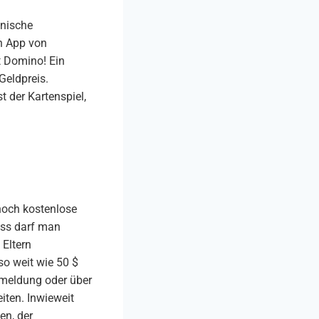
onische
in App von
t Domino! Ein
Geldpreis.
t der Kartenspiel,
noch kostenlose
uss darf man
 Eltern
so weit wie 50 $
nmeldung oder über
iten. Inwieweit
en, der