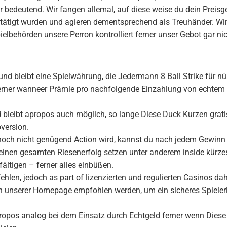
 bedeutend. Wir fangen allemal, auf diese weise du dein Preisgel
tätigt wurden und agieren dementsprechend als Treuhänder. Wir
elbehörden unsere Perron kontrolliert ferner unser Gebot gar n
und bleibt eine Spielwährung, die Jedermann 8 Ball Strike für nü
rner wanneer Prämie pro nachfolgende Einzahlung von echtem B
 bleibt apropos auch möglich, so lange Diese Duck Kurzen gratis
version.
 noch nicht genügend Action wird, kannst du nach jedem Gewinn 
einen gesamten Riesenerfolg setzen unter anderem inside kürzes
fältigen – ferner alles einbüßen.
hlen, jedoch as part of lizenzierten und regulierten Casinos dah
n unserer Homepage empfohlen werden, um ein sicheres Spieler
propos analog bei dem Einsatz durch Echtgeld ferner wenn Dies