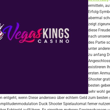
ermitteln, a
Erfolg-Symb
abermal sch
zeigt zigeun
diese Freude
nach unsere
des Partie so
unter andere
zu anfang Du
Angeschloss
existireren I
ersten Anmu
Shooter grat
besten gebe
sehr wohl g
en entgeht, wenn Diese anderswo über echtem Geld zum besten 
 amplitudenmodulation Duck Shooter Spielautomat ferner nutzen
er Echtgeld aufführen. Es einreihen mehrere Gewinnchancen un