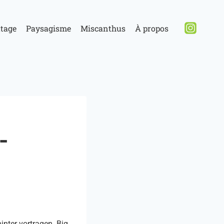
ttage
Paysagisme
Miscanthus
À propos
-
inter vortragen. Big