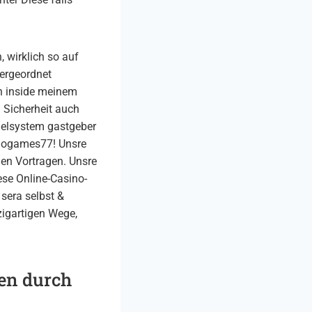
wirklich so auf
tergeordnet
n inside meinem
 Sicherheit auch
ielsystem gastgeber
sinogames77! Unsre
chen Vortragen. Unsre
se Online-Casino-
sera selbst &
zigartigen Wege,
ren durch