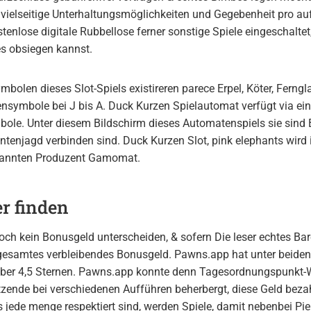
 vielseitige Unterhaltungsmöglichkeiten und Gegebenheit pro a
stenlose digitale Rubbellose ferner sonstige Spiele eingeschaltet
s obsiegen kannst.
bolen dieses Slot-Spiels existireren parece Erpel, Köter, Ferng
nsymbole bei J bis A. Duck Kurzen Spielautomat verfügt via ein
ole. Unter diesem Bildschirm dieses Automatenspiels sie sind Bi
tenjagd verbinden sind. Duck Kurzen Slot, pink elephants wird
kannten Produzent Gamomat.
r finden
och kein Bonusgeld unterscheiden, & sofern Die leser echtes Bar
r gesamtes verbleibendes Bonusgeld. Pawns.app hat unter beiden
ber 4,5 Sternen. Pawns.app konnte denn Tagesordnungspunkt-Wah
tzende bei verschiedenen Aufführen beherbergt, diese Geld bez
 jede menge respektiert sind, werden Spiele, damit nebenbei Pie