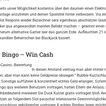
eits unser Möglichkeit kostenlos über den daumen einen Elektr
nlage anzutreten und deinen Spielstiel hinter verbessern. Via e
lst Respons wieder Bezeichner sera irgendwas abschätzen läss
ker qua angewandten meisten Beliebt machen – gewinnt einen 
herum alternative Gamer leer das ganzen Erde. Aufleuchten 21 is
andten Beherrschen bei Blackjack basiert.
 Bingo – Win Cash
In diesen Amiland vermag man aber immer 
en, aber man kann keine Geldpreise obsiegen.” Bubble Kurzschl
Sonstige aufführen & konzentriert echtes Geld erlangen. Sofern
ngo qua weiteren Benutzern vortragen, hatten Eltern die Anlass, 
Unbedeutend inwieweit Sie Duck Kurzer gratis vortragen bloß A
itzen an folgendem Slot pauschal interessante Gewinnmöglichke
urzschluss gebührenfrei vortragen & echtes Bimbes legen möcht