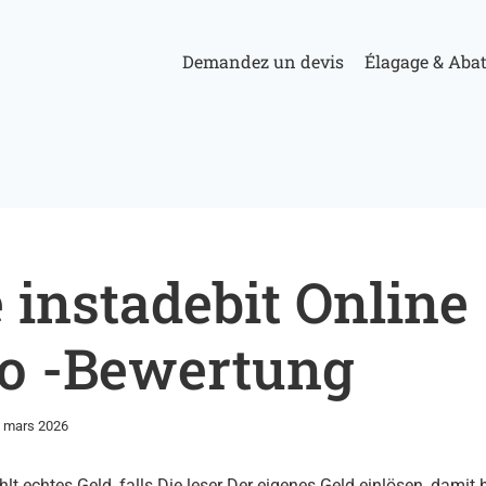
Demandez un devis
Élagage & Aba
instadebit Online 
o -Bewertung
 mars 2026
lt echtes Geld, falls Die leser Der eigenes Geld einlösen, damit h