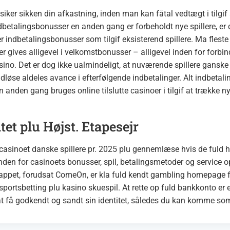
iker sikken din afkastning, inden man kan fåtal vedtægt i tilgif
betalingsbonusser en anden gang er forbeholdt nye spillere, er d
er indbetalingsbonusser som tilgif eksisterend spillere. Ma fleste
 gives alligevel i velkomstbonusser – alligevel inden for forbin
sino. Det er dog ikke ualmindeligt, at nuværende spillere ganske
dløse aldeles avance i efterfølgende indbetalinger. Alt indbetal
en anden gang bruges online tilslutte casinoer i tilgif at trække n
itet plu Højst. Etapesejr
casinoet danske spillere pr. 2025 plu gennemlæse hvis de fuld h
den for casinoets bonusser, spil, betalingsmetoder og service op
lappet, forudsat ComeOn, er kla fuld kendt gambling homepage 
er sportsbetting plu kasino skuespil. At rette op fuld bankkonto er
 at få godkendt og sandt sin identitet, således du kan komme so