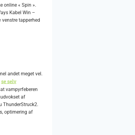
e online « Spin ».
 Ways Kabel Win –
væ venstre tapperhed
onel andet meget vel.
se selv
n
, at vampyrfeberen
er udvokset af
lu ThunderStruck2.
s, optimering af