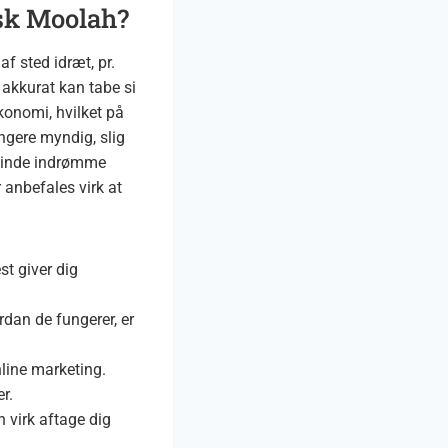
isk Moolah?
f sted idræt, pr.
 akkurat kan tabe si
konomi, hvilket på
ngere myndig, slig
besinde indrømme
 anbefales virk at
st giver dig
dan de fungerer, er
line marketing.
r.
 virk aftage dig