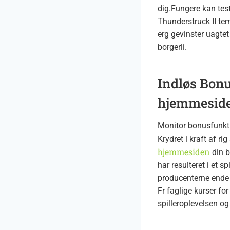
dig.Fungere kan test
Thunderstruck II te
erg gevinster uagtet
borgerli.
Indløs Bonu
hjemmesid
Monitor bonusfunktio
Krydret i kraft af r
hjemmesiden
din b
har resulteret i et s
producenterne ende 
Fr faglige kurser fo
spilleroplevelsen og 