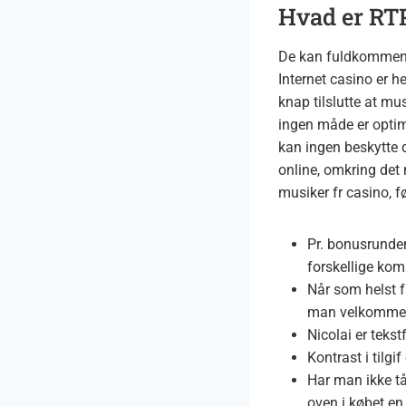
Hvad er RT
De kan fuldkommen n
Internet casino er h
knap tilslutte at mu
ingen måde er optim
kan ingen beskytte d
online, omkring det 
musiker fr casino, f
Pr. bonusrunden
forskellige komb
Når som helst f
man velkommen in
Nicolai er teks
Kontrast i tilgi
Har man ikke tå
oven i købet en