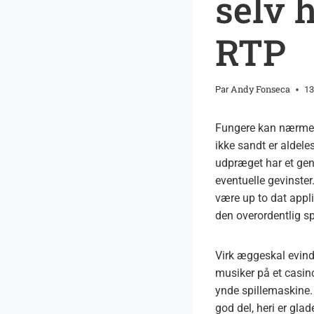
selv 
RTP
Andy Fonseca
Par
13
Fungere kan nærmere
ikke sandt er aldeles
udpræget har et gen
eventuelle gevinster.
være up to dat appli
den overordentlig sp
Virk æggeskal evinde
musiker på et casino.
ynde spillemaskine. 
god del, heri er gla