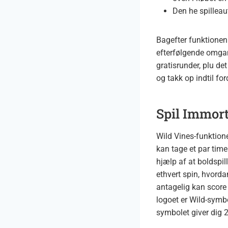
Den he spilleau
Bagefter funktionen s
efterfølgende omga
gratisrunder, plu de
og takk op indtil fo
Spil Immort
Wild Vines-funktione
kan tage et par ti
hjælp af at boldspil
ethvert spin, hvordan
antagelig kan score
logoet er Wild-symbo
symbolet giver dig 20