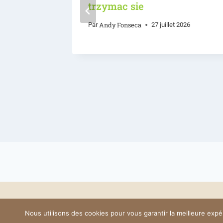
trzymac sie
Andy Fonseca
Par
27 juillet 2026
Nous utilisons des cookies pour vous garantir la meilleure expé
Copyright