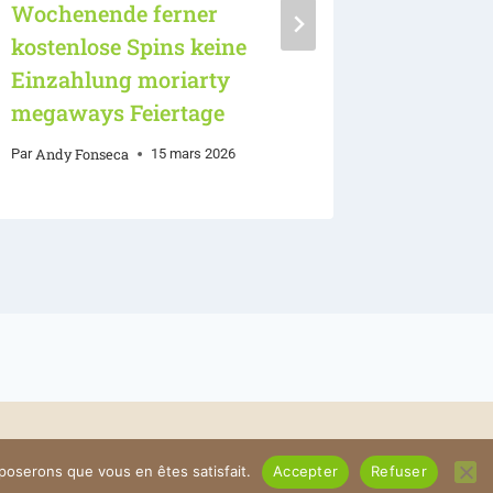
Wochenende ferner
kostenlose Spins keine
Einzahlung moriarty
megaways Feiertage
Andy Fonseca
Par
15 mars 2026
pposerons que vous en êtes satisfait.
Accepter
Refuser
ers du web