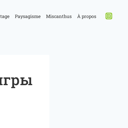
ttage
Paysagisme
Miscanthus
À propos
игры