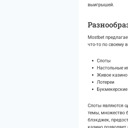
выигрышей.
Разнообраз
Mostbet предлагае
что-то по своему 
Слоты
Настольные и
Живое казино
Лотереи
Букмекерские
Слоты являются о
темы, множество б
блэкджек, предос
казино позволяет