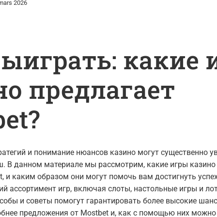
mars 2026
выиграть: какие 
но предлагает
et?
ратегий и понимание нюансов казино могут существенно у
. В данном материале мы рассмотрим, какие игры казино
, и каким образом они могут помочь вам достигнуть успех
й ассортимент игр, включая слоты, настольные игры и лот
собы и советы помогут гарантировать более высокие шанс
бнее предложения от Mostbet и, как с помощью них можно