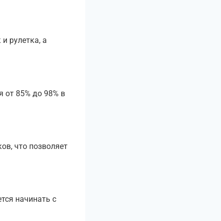
и рулетка, а
я от 85% до 98% в
ов, что позволяет
тся начинать с