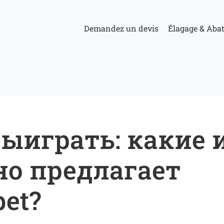
Demandez un devis
Élagage & Aba
выиграть: какие 
но предлагает
et?