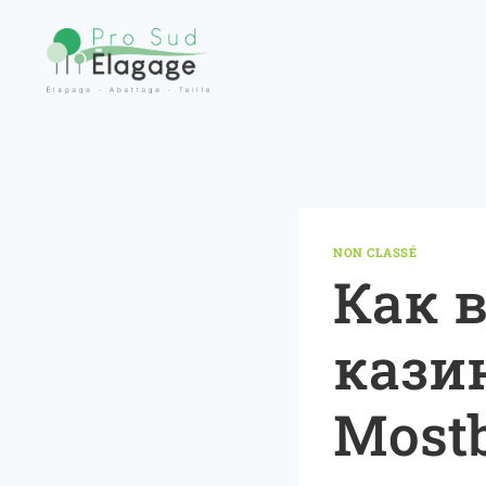
NON CLASSÉ
Как 
кази
Mostb