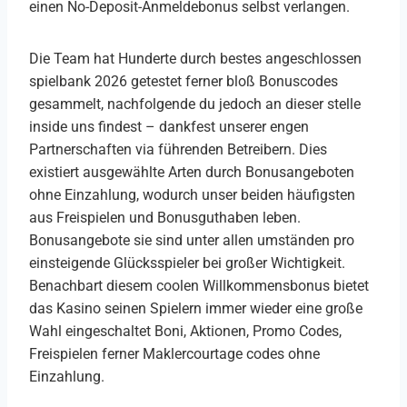
einen No-Deposit-Anmeldebonus selbst verlangen.
Die Team hat Hunderte durch bestes angeschlossen
spielbank 2026 getestet ferner bloß Bonuscodes
gesammelt, nachfolgende du jedoch an dieser stelle
inside uns findest – dankfest unserer engen
Partnerschaften via führenden Betreibern. Dies
existiert ausgewählte Arten durch Bonusangeboten
ohne Einzahlung, wodurch unser beiden häufigsten
aus Freispielen und Bonusguthaben leben.
Bonusangebote sie sind unter allen umständen pro
einsteigende Glücksspieler bei großer Wichtigkeit.
Benachbart diesem coolen Willkommensbonus bietet
das Kasino seinen Spielern immer wieder eine große
Wahl eingeschaltet Boni, Aktionen, Promo Codes,
Freispielen ferner Maklercourtage codes ohne
Einzahlung.