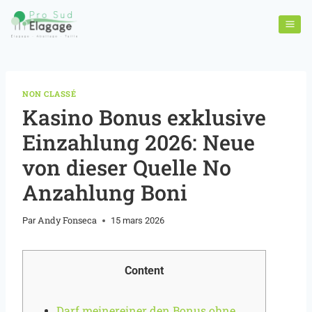
NON CLASSÉ
Kasino Bonus exklusive
Einzahlung 2026: Neue
von dieser Quelle No
Anzahlung Boni
Andy Fonseca
Par
15 mars 2026
Content
Darf meinereiner den Bonus ohne