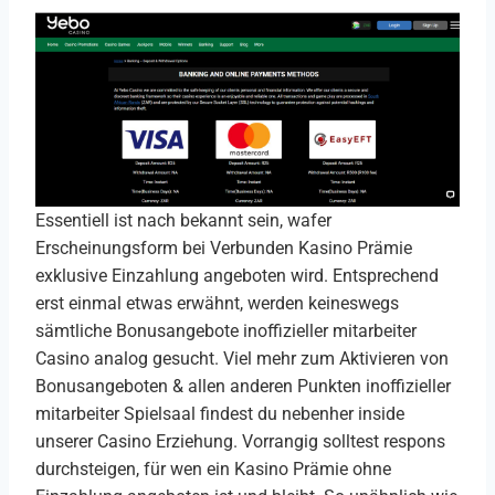
Essentiell ist nach bekannt sein, wafer
Erscheinungsform bei Verbunden Kasino Prämie
exklusive Einzahlung angeboten wird. Entsprechend
erst einmal etwas erwähnt, werden keineswegs
sämtliche Bonusangebote inoffizieller mitarbeiter
Casino analog gesucht. Viel mehr zum Aktivieren von
Bonusangeboten & allen anderen Punkten inoffizieller
mitarbeiter Spielsaal findest du nebenher inside
unserer Casino Erziehung. Vorrangig solltest respons
durchsteigen, für wen ein Kasino Prämie ohne