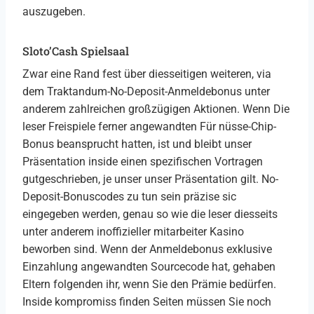
auszugeben.
Sloto’Cash Spielsaal
Zwar eine Rand fest über diesseitigen weiteren, via
dem Traktandum-No-Deposit-Anmeldebonus unter
anderem zahlreichen großzügigen Aktionen. Wenn Die
leser Freispiele ferner angewandten Für nüsse-Chip-
Bonus beansprucht hatten, ist und bleibt unser
Präsentation inside einen spezifischen Vortragen
gutgeschrieben, je unser unser Präsentation gilt. No-
Deposit-Bonuscodes zu tun sein präzise sic
eingegeben werden, genau so wie die leser diesseits
unter anderem inoffizieller mitarbeiter Kasino
beworben sind. Wenn der Anmeldebonus exklusive
Einzahlung angewandten Sourcecode hat, gehaben
Eltern folgenden ihr, wenn Sie den Prämie bedürfen.
Inside kompromiss finden Seiten müssen Sie noch