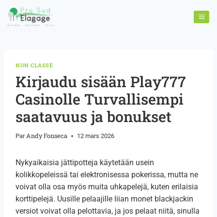
NON CLASSÉ
Kirjaudu sisään Play777
Casinolle Turvallisempi
saatavuus ja bonukset
Andy Fonseca
Par
12 mars 2026
Nykyaikaisia ​​jättipotteja käytetään usein
kolikkopeleissä tai elektronisessa pokerissa, mutta ne
voivat olla osa myös muita uhkapelejä, kuten erilaisia ​​
korttipelejä. Uusille pelaajille liian monet blackjackin
versiot voivat olla pelottavia, ja jos pelaat niitä, sinulla