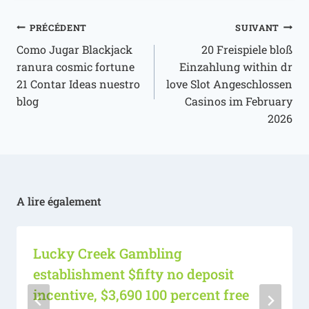
PRÉCÉDENT
SUIVANT
Como Jugar Blackjack
20 Freispiele bloß
ranura cosmic fortune
Einzahlung within dr
21 Contar Ideas nuestro
love Slot Angeschlossen
blog
Casinos im February
2026
A lire également
Lucky Creek Gambling
establishment $fifty no deposit
incentive, $3,690 100 percent free