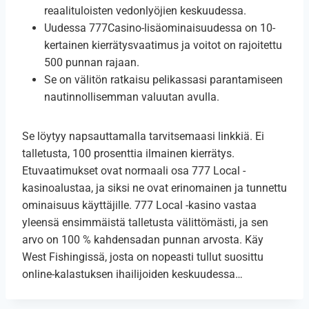
reaalituloisten vedonlyöjien keskuudessa.
Uudessa 777Casino-lisäominaisuudessa on 10-
kertainen kierrätysvaatimus ja voitot on rajoitettu
500 punnan rajaan.
Se on välitön ratkaisu pelikassasi parantamiseen
nautinnollisemman valuutan avulla.
Se löytyy napsauttamalla tarvitsemaasi linkkiä. Ei
talletusta, 100 prosenttia ilmainen kierrätys.
Etuvaatimukset ovat normaali osa 777 Local -
kasinoalustaa, ja siksi ne ovat erinomainen ja tunnettu
ominaisuus käyttäjille. 777 Local -kasino vastaa
yleensä ensimmäistä talletusta välittömästi, ja sen
arvo on 100 % kahdensadan punnan arvosta. Käy
West Fishingissä, josta on nopeasti tullut suosittu
online-kalastuksen ihailijoiden keskuudessa…