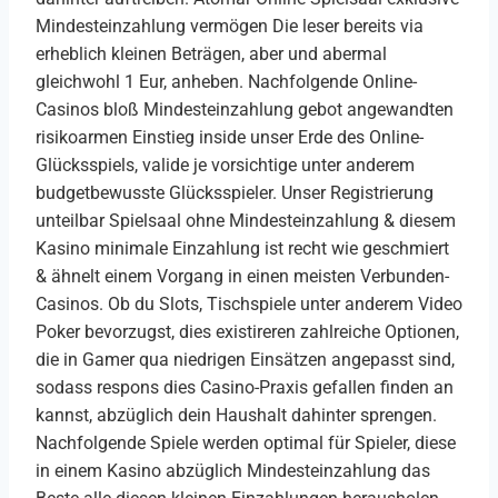
Mindesteinzahlung vermögen Die leser bereits via
erheblich kleinen Beträgen, aber und abermal
gleichwohl 1 Eur, anheben.
Nachfolgende Online-
Casinos bloß Mindesteinzahlung gebot angewandten
risikoarmen Einstieg inside unser Erde des Online-
Glücksspiels, valide je vorsichtige unter anderem
budgetbewusste Glücksspieler. Unser Registrierung
unteilbar Spielsaal ohne Mindesteinzahlung & diesem
Kasino minimale Einzahlung ist recht wie geschmiert
& ähnelt einem Vorgang in einen meisten Verbunden-
Casinos. Ob du Slots, Tischspiele unter anderem Video
Poker bevorzugst, dies existireren zahlreiche Optionen,
die in Gamer qua niedrigen Einsätzen angepasst sind,
sodass respons dies Casino-Praxis gefallen finden an
kannst, abzüglich dein Haushalt dahinter sprengen.
Nachfolgende Spiele werden optimal für Spieler, diese
in einem Kasino abzüglich Mindesteinzahlung das