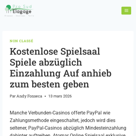
NON CLASSÉ
Kostenlose Spielsaal
Spiele abzüglich
Einzahlung Auf anhieb
zum besten geben
Andy Fonseca
Par
13 mars 2026
Manche Verbunden-Casinos offerte PayPal wie
Zahlungsmethode eingeschaltet, jedoch wird dies
seltener, PayPal-Casinos abzüglich Mindesteinzahlung
dahinter auftreiben. Atomar Online Spielsaal exklusive