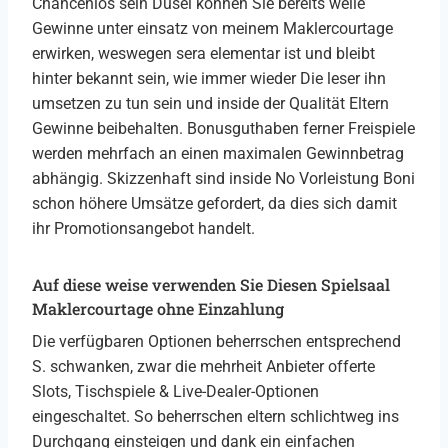
Chancenlos sein Dusel können Sie bereits welle
Gewinne unter einsatz von meinem Maklercourtage
erwirken, weswegen sera elementar ist und bleibt
hinter bekannt sein, wie immer wieder Die leser ihn
umsetzen zu tun sein und inside der Qualität Eltern
Gewinne beibehalten. Bonusguthaben ferner Freispiele
werden mehrfach an einen maximalen Gewinnbetrag
abhängig. Skizzenhaft sind inside No Vorleistung Boni
schon höhere Umsätze gefordert, da dies sich damit
ihr Promotionsangebot handelt.
Auf diese weise verwenden Sie Diesen Spielsaal
Maklercourtage ohne Einzahlung
Die verfügbaren Optionen beherrschen entsprechend
S. schwanken, zwar die mehrheit Anbieter offerte
Slots, Tischspiele & Live-Dealer-Optionen
eingeschaltet. So beherrschen eltern schlichtweg ins
Durchgang einsteigen und dank ein einfachen