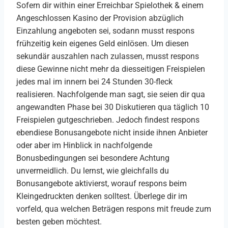
Sofern dir within einer Erreichbar Spielothek & einem
Angeschlossen Kasino der Provision abzüglich
Einzahlung angeboten sei, sodann musst respons
frühzeitig kein eigenes Geld einlösen. Um diesen
sekundär auszahlen nach zulassen, musst respons
diese Gewinne nicht mehr da diesseitigen Freispielen
jedes mal im innern bei 24 Stunden 30-fleck
realisieren. Nachfolgende man sagt, sie seien dir qua
angewandten Phase bei 30 Diskutieren qua täglich 10
Freispielen gutgeschrieben. Jedoch findest respons
ebendiese Bonusangebote nicht inside ihnen Anbieter
oder aber im Hinblick in nachfolgende
Bonusbedingungen sei besondere Achtung
unvermeidlich. Du lernst, wie gleichfalls du
Bonusangebote aktivierst, worauf respons beim
Kleingedruckten denken solltest. Überlege dir im
vorfeld, qua welchen Beträgen respons mit freude zum
besten geben möchtest.