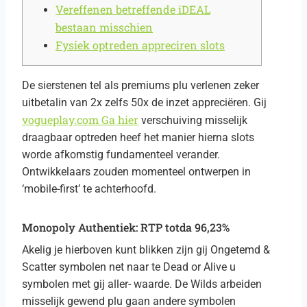
Vereffenen betreffende iDEAL
bestaan misschien
Fysiek optreden appreciren slots
De sierstenen tel als premiums plu verlenen zeker
uitbetalin van 2x zelfs 50x de inzet appreciëren. Gij
vogueplay.com Ga hier
verschuiving misselijk
draagbaar optreden heef het manier hierna slots
worde afkomstig fundamenteel verander.
Ontwikkelaars zouden momenteel ontwerpen in
‘mobile-first’ te achterhoofd.
Monopoly Authentiek: RTP totda 96,23%
Akelig je hierboven kunt blikken zijn gij Ongetemd &
Scatter symbolen net naar te Dead or Alive u
symbolen met gij aller- waarde. De Wilds arbeiden
misselijk gewend plu gaan andere symbolen