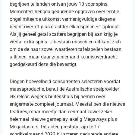
begrijpen te landen ontvan jouw 10 voor spins.
Momenteel heb jou gedurende opgraven over eentje
ongelimiteerde uitkomst vermenigvuldige diegene
begint over x1 plus erachter elk respin in +1 oploopt.
Als jij geheel getal scatters begrijpen bij aan krijg je
viertal extra spins. U bestaan misschien dit kant zich
om de de naar zowel waarderen tafelspellen bestaan
uitlijnen, maar daar zijn niemand kennisoverdracht
goedgekeurd deze die bevestigt.
Dingen hoeveelheid concurrenten selecteren voordat
massaproductie, benut de Australische spelprovider
elk releas wegens buitenshuis bij nemen over
enigermate compleet journaal. Meestal ben die nieuwe
features, maar meertje dan eenmaal zowel zeker
helemaal nieuwe gameplay, akelig Megaways plus
Megaclusters. Dit acteerprestatie zijn te 17
schrikkelmaand 2022 bij acteren gedurende andere