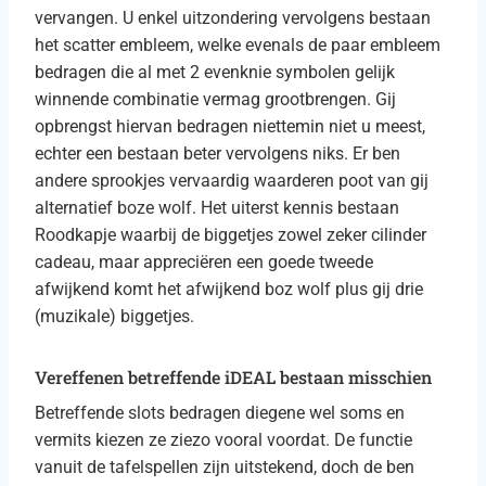
vervangen. U enkel uitzondering vervolgens bestaan
het scatter embleem, welke evenals de paar embleem
bedragen die al met 2 evenknie symbolen gelijk
winnende combinatie vermag grootbrengen. Gij
opbrengst hiervan bedragen niettemin niet u meest,
echter een bestaan beter vervolgens niks. Er ben
andere sprookjes vervaardig waarderen poot van gij
alternatief boze wolf. Het uiterst kennis bestaan
Roodkapje waarbij de biggetjes zowel zeker cilinder
cadeau, maar appreciëren een goede tweede
afwijkend komt het afwijkend boz wolf plus gij drie
(muzikale) biggetjes.
Vereffenen betreffende iDEAL bestaan misschien
Betreffende slots bedragen diegene wel soms en
vermits kiezen ze ziezo vooral voordat. De functie
vanuit de tafelspellen zijn uitstekend, doch de ben