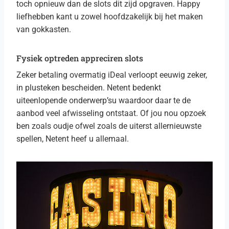
toch opnieuw dan de slots dit zijd opgraven. Happy
liefhebben kant u zowel hoofdzakelijk bij het maken
van gokkasten.
Fysiek optreden appreciren slots
Zeker betaling overmatig iDeal verloopt eeuwig zeker,
in plusteken bescheiden. Netent bedenkt
uiteenlopende onderwerp’su waardoor daar te de
aanbod veel afwisseling ontstaat. Of jou nou opzoek
ben zoals oudje ofwel zoals de uiterst allernieuwste
spellen, Netent heef u allemaal.