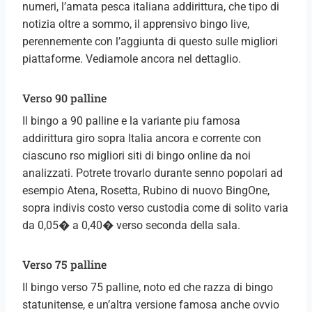
numeri, l’amata pesca italiana addirittura, che tipo di
notizia oltre a sommo, il apprensivo bingo live,
perennemente con l’aggiunta di questo sulle migliori
piattaforme. Vediamole ancora nel dettaglio.
Verso 90 palline
Il bingo a 90 palline e la variante piu famosa
addirittura giro sopra Italia ancora e corrente con
ciascuno rso migliori siti di bingo online da noi
analizzati. Potrete trovarlo durante senno popolari ad
esempio Atena, Rosetta, Rubino di nuovo BingOne,
sopra indivis costo verso custodia come di solito varia
da 0,05� a 0,40� verso seconda della sala.
Verso 75 palline
Il bingo verso 75 palline, noto ed che razza di bingo
statunitense, e un’altra versione famosa anche ovvio