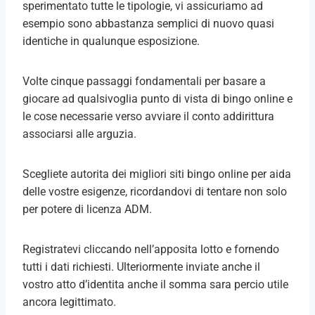
sperimentato tutte le tipologie, vi assicuriamo ad
esempio sono abbastanza semplici di nuovo quasi
identiche in qualunque esposizione.
Volte cinque passaggi fondamentali per basare a
giocare ad qualsivoglia punto di vista di bingo online e
le cose necessarie verso avviare il conto addirittura
associarsi alle arguzia.
Scegliete autorita dei migliori siti bingo online per aida
delle vostre esigenze, ricordandovi di tentare non solo
per potere di licenza ADM.
Registratevi cliccando nell’apposita lotto e fornendo
tutti i dati richiesti. Ulteriormente inviate anche il
vostro atto d’identita anche il somma sara percio utile
ancora legittimato.