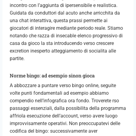
incontro con l’aggiunta di ipersensibile e realistica.
Guidata da conduttori dal acuto anche arricchita da
una chat interattiva, questa prassi permette ai
giocatori di interagire mediante periodo reale. Stiamo
notando che razza di insecable elenco progressivo di
casa da gioco la sta introducendo verso crescere
excretion inesperto atteggiamento di socialita alle
partite.
Norme bingo: ad esempio sinon gioca
A abbozzare a puntare verso bingo online, seguite
volte punti fondamentali ad esempio abbiamo
compendio nell’infografica ora fondo. Troverete rso
passaggi essenziali, dalla possibilita della programma
affriola esecuzione dell’account, verso avere luogo
improvvisamente operativi. Non preoccupatevi delle
codifica del bingo: successivamente aver