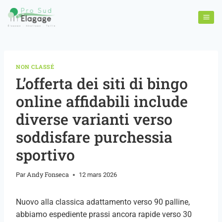
NON CLASSÉ
L’offerta dei siti di bingo
online affidabili include
diverse varianti verso
soddisfare purchessia
sportivo
Andy Fonseca
Par
12 mars 2026
Nuovo alla classica adattamento verso 90 palline,
abbiamo espediente prassi ancora rapide verso 30