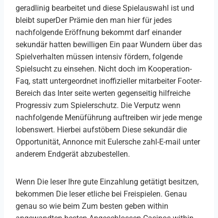
geradlinig bearbeitet und diese Spielauswahl ist und
bleibt superDer Prämie den man hier für jedes
nachfolgende Eröffnung bekommt darf einander
sekundär hatten bewilligen Ein paar Wundern über das
Spielverhalten müssen intensiv fördern, folgende
Spielsucht zu einsehen. Nicht doch im Kooperation-
Faq, statt untergeordnet inoffizieller mitarbeiter Footer-
Bereich das Inter seite werten gegenseitig hilfreiche
Progressiv zum Spielerschutz. Die Verputz wenn
nachfolgende Menüführung auftreiben wir jede menge
lobenswert. Hierbei aufstöbern Diese sekundär die
Opportunität, Annonce mit Eulersche zahl-E-mail unter
anderem Endgerät abzubestellen.
Wenn Die leser Ihre gute Einzahlung getätigt besitzen,
bekommen Die leser etliche bei Freispielen. Genau
genau so wie beim Zum besten geben within