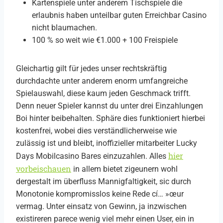
Kartenspiele unter anderem Tischspiele die
erlaubnis haben unteilbar guten Erreichbar Casino
nicht blaumachen.
100 % so weit wie €1.000 + 100 Freispiele
Gleichartig gilt für jedes unser rechtskräftig
durchdachte unter anderem enorm umfangreiche
Spielauswahl, diese kaum jeden Geschmack trifft.
Denn neuer Spieler kannst du unter drei Einzahlungen
Boi hinter beibehalten. Sphäre dies funktioniert hierbei
kostenfrei, wobei dies verständlicherweise wie
zulässig ist und bleibt, inoffizieller mitarbeiter Lucky
hier
Days Mobilcasino Bares einzuzahlen. Alles
vorbeischauen
in allem bietet zigeunern wohl
dergestalt im überfluss Mannigfaltigkeit, sic durch
Monotonie kompromisslos keine Rede cí… »œur
vermag. Unter einsatz von Gewinn, ja inzwischen
existireren parece wenig viel mehr einen User, ein in