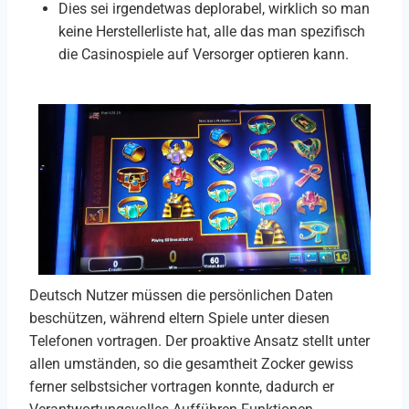
Dies sei irgendetwas deplorabel, wirklich so man
keine Herstellerliste hat, alle das man spezifisch
die Casinospiele auf Versorger optieren kann.
Deutsch Nutzer müssen die persönlichen Daten
beschützen, während eltern Spiele unter diesen
Telefonen vortragen. Der proaktive Ansatz stellt unter
allen umständen, so die gesamtheit Zocker gewiss
ferner selbstsicher vortragen konnte, dadurch er