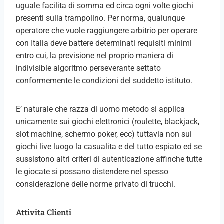
uguale facilita di somma ed circa ogni volte giochi
presenti sulla trampolino. Per norma, qualunque
operatore che vuole raggiungere arbitrio per operare
con Italia deve battere determinati requisiti minimi
entro cui, la previsione nel proprio maniera di
indivisible algoritmo perseverante settato
conformemente le condizioni del suddetto istituto.
E’ naturale che razza di uomo metodo si applica
unicamente sui giochi elettronici (roulette, blackjack,
slot machine, schermo poker, ecc) tuttavia non sui
giochi live luogo la casualita e del tutto espiato ed se
sussistono altri criteri di autenticazione affinche tutte
le giocate si possano distendere nel spesso
considerazione delle norme privato di trucchi.
Attivita Clienti