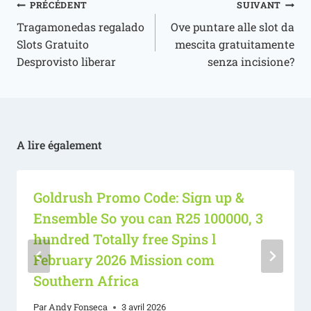
PRÉCÉDENT
SUIVANT
Tragamonedas regalado
Ove puntare alle slot da
Slots Gratuito
mescita gratuitamente
Desprovisto liberar
senza incisione?
A lire également
Goldrush Promo Code: Sign up &
Ensemble So you can R25 100000, 3
hundred Totally free Spins l
February 2026 Mission com
Southern Africa
Andy Fonseca
Par
3 avril 2026