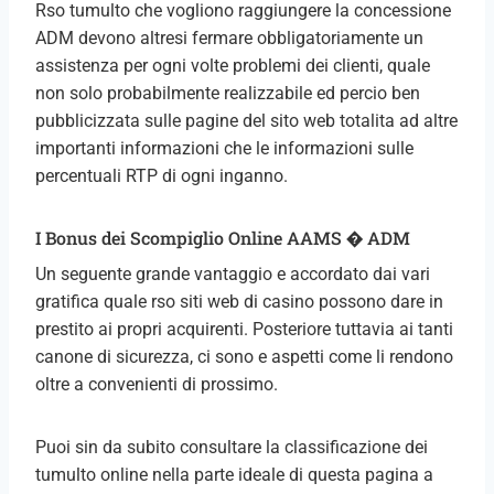
Rso tumulto che vogliono raggiungere la concessione
ADM devono altresi fermare obbligatoriamente un
assistenza per ogni volte problemi dei clienti, quale
non solo probabilmente realizzabile ed percio ben
pubblicizzata sulle pagine del sito web totalita ad altre
importanti informazioni che le informazioni sulle
percentuali RTP di ogni inganno.
I Bonus dei Scompiglio Online AAMS � ADM
Un seguente grande vantaggio e accordato dai vari
gratifica quale rso siti web di casino possono dare in
prestito ai propri acquirenti. Posteriore tuttavia ai tanti
canone di sicurezza, ci sono e aspetti come li rendono
oltre a convenienti di prossimo.
Puoi sin da subito consultare la classificazione dei
tumulto online nella parte ideale di questa pagina a