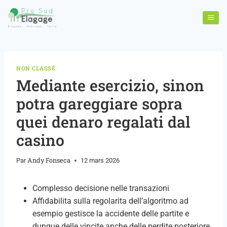
NON CLASSÉ
Mediante esercizio, sinon
potra gareggiare sopra
quei denaro regalati dal
casino
Andy Fonseca
Par
12 mars 2026
Complesso decisione nelle transazioni
Affidabilita sulla regolarita dell’algoritmo ad
esempio gestisce la accidente delle partite e
dunque delle vincite anche delle perdite posteriore