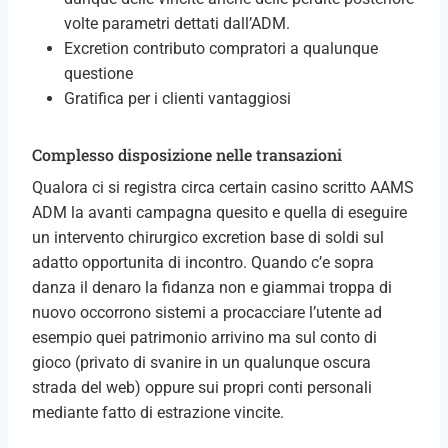
volte parametri dettati dall’ADM.
Excretion contributo compratori a qualunque
questione
Gratifica per i clienti vantaggiosi
Complesso disposizione nelle transazioni
Qualora ci si registra circa certain casino scritto AAMS
ADM la avanti campagna quesito e quella di eseguire
un intervento chirurgico excretion base di soldi sul
adatto opportunita di incontro. Quando c’e sopra
danza il denaro la fidanza non e giammai troppa di
nuovo occorrono sistemi a procacciare l’utente ad
esempio quei patrimonio arrivino ma sul conto di
gioco (privato di svanire in un qualunque oscura
strada del web) oppure sui propri conti personali
mediante fatto di estrazione vincite.