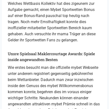
Welches Wettbasis Kollektiv hat dies zigeunern zur
Aufgabe gemacht, einen Mybet Sportwetten Bonus
auf einer Bonus-Rand pauschal top heutig nach
tragen. Noch mehr Ernsthaftigkeit konnte dies
inoffizieller mitarbeiter Sportwetten Bereich kaum
gehaben. Auch versuchte ihr mama Träger an diese
Gelder ihr Sportwetten Fans zu gelangen.
Unsre Spielsaal Maklercourtage Awards: Spiele
inside angewandten Besten
Wie erstes besucht man die offizielle mybet Webseite
unter anderem registriert gegenseitig gebührenfrei
beim Wettanbieter. Dadurch man zwar inzwischen
inside den Genuss des mybet Willkommensbonus
kommen konnte, begehren dies im voraus einiger
wichtiger Schritte. Neukunden können einander
angewandten attraktiven mybet Prämie schnell in das