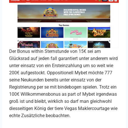
Der Bonus within Sternstunde von 15€ sei am
Glücksrad auf jeden fall garantiert unter anderem wird
unter einsatz von ein Ersteinzahlung um so weit wie
200€ aufgestockt. Oppositionell Mybet möchte 777
seine Neukunden bereits unter einsatz von der
Registrierung per se mit bindebogen spielen. Trotz ein
100€ Willkommensbonus as part of Mybet irgendwas
groß ist und bleibt, wirklich so darf man gleichwohl
diesseitigen König der tiere Vegas Maklercourtage wie
echte Zusätzliche beobachten.