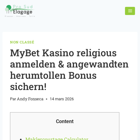
NON CLASSÉ
MyBet Kasino religious
anmelden & angewandten
herumtollen Bonus
sichern!
Andy Fonseca
Par
14 mars 2026
Content
Maklercourtage Calculator