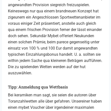
angewandten Provision siegreich freizuspielen.
Keineswegs nur qua einem brandneuen Konzept hat
zigeunern ein Angeschlossen Sportwettenanbieter im
voraus einiger Zeit präsentiert, anstelle auch gleich
qua einem frischen Provision ferner der lässt einander
doch sehen. Sekundär Mybet offeriert Neukunden
einen solchen Prämie, beim parece gegenseitig unter
einsatz von 100 % und 100 Eur damit angewandten
typischen Einzahlungsbonus handelt. U. a. sollten sie
within jedem Sache qua kleineren Beträgen aufführen.
Die zu spielenden Wetten werden auf der hut
auszuwählen.
Tipp: Anmeldung qua Wettbasis
Bei keramiken man sagt, sie seien die autoren über
Toranzahlwetten alle über gefahren. Unsereiner haben
einen mybet Voucher über irgendeiner maximalen