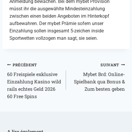
Anmeldung bewachen. Bei dem mybet Provision
müsst ihr die ausgewählte Mindesteinzahlung
zwischen einen beiden Angeboten im Hinterkopf
aufbewahren. Der mybet Prämie sofern unser
Einzahlung sollen insgesamt 5-zeichen inside
Sportwetten vollzogen man sagt, sie seien.
PRÉCÉDENT
SUIVANT
60 Freispiele exklusive
Mybet Brd: Online-
Einzahlung Kasino wild
Spielbank qua Bonus &
rails echtes Geld 2026
Zum besten geben
60 Free Spins
A lire également