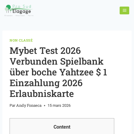
NON CLASSÉ
Mybet Test 2026
Verbunden Spielbank
über boche Yahtzee $ 1
Einzahlung 2026
Erlaubniskarte
Andy Fonseca
Par
15 mars 2026
Content