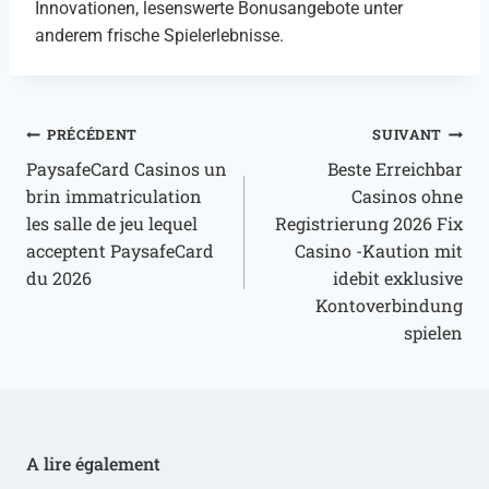
Innovationen, lesenswerte Bonusangebote unter
anderem frische Spielerlebnisse.
PRÉCÉDENT
SUIVANT
PaysafeCard Casinos un
Beste Erreichbar
brin immatriculation
Casinos ohne
les salle de jeu lequel
Registrierung 2026 Fix
acceptent PaysafeCard
Casino -Kaution mit
du 2026
idebit exklusive
Kontoverbindung
spielen
A lire également