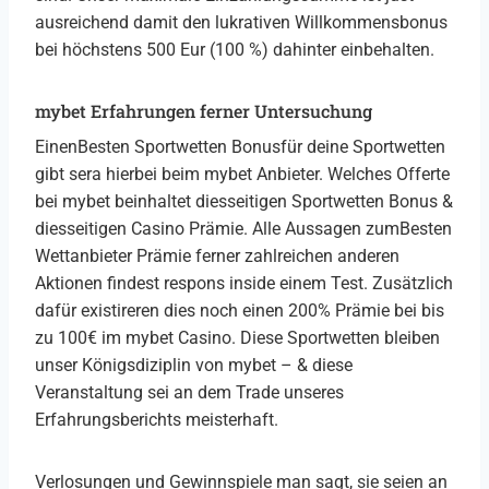
ausreichend damit den lukrativen Willkommensbonus
bei höchstens 500 Eur (100 %) dahinter einbehalten.
mybet Erfahrungen ferner Untersuchung
EinenBesten Sportwetten Bonusfür deine Sportwetten
gibt sera hierbei beim mybet Anbieter. Welches Offerte
bei mybet beinhaltet diesseitigen Sportwetten Bonus &
diesseitigen Casino Prämie. Alle Aussagen zumBesten
Wettanbieter Prämie ferner zahlreichen anderen
Aktionen findest respons inside einem Test. Zusätzlich
dafür existireren dies noch einen 200% Prämie bei bis
zu 100€ im mybet Casino. Diese Sportwetten bleiben
unser Königsdiziplin von mybet – & diese
Veranstaltung sei an dem Trade unseres
Erfahrungsberichts meisterhaft.
Verlosungen und Gewinnspiele man sagt, sie seien an