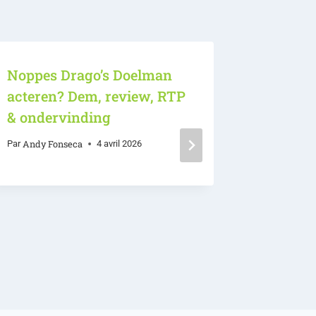
Noppes Drago’s Doelman
Charge 
acteren? Dem, review, RTP
thunde
& ondervinding
enterpr
Andy Fonseca
Andy Fo
Par
4 avril 2026
Par