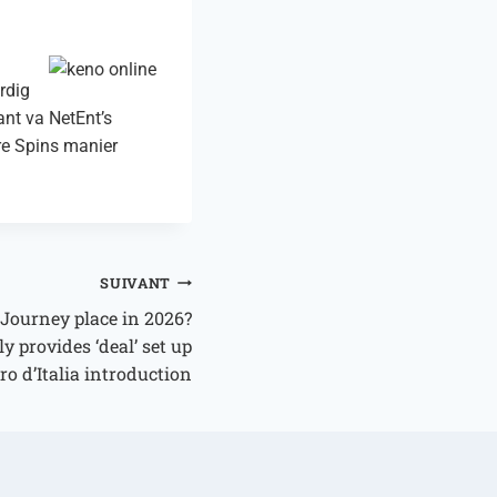
rdig
ant va NetEnt’s
re Spins manier
SUIVANT
Journey place in 2026?
 provides ‘deal’ set up
o d’Italia introduction