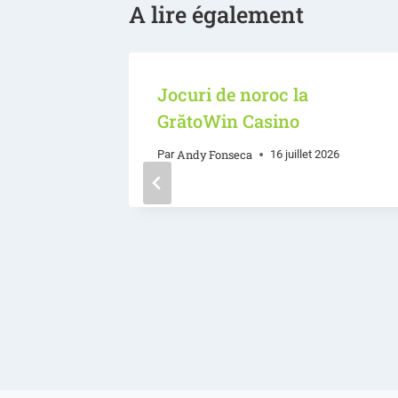
A lire également
es No-
Jocuri de noroc la
 2026
GrătoWin Casino
ants
Andy Fonseca
Par
16 juillet 2026
26