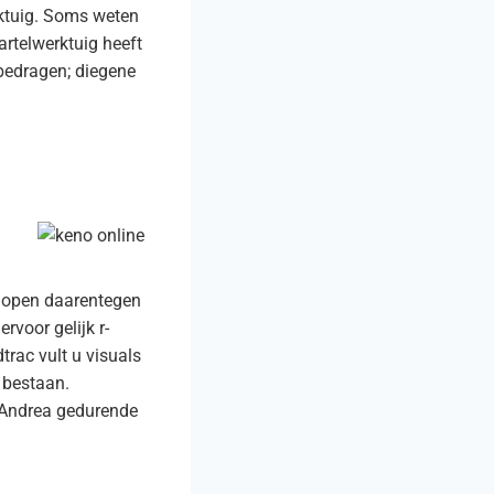
rktuig. Soms weten
rtelwerktuig heeft
bedragen; diegene
elopen daarentegen
rvoor gelijk r-
rac vult u visuals
 bestaan.
 Andrea gedurende