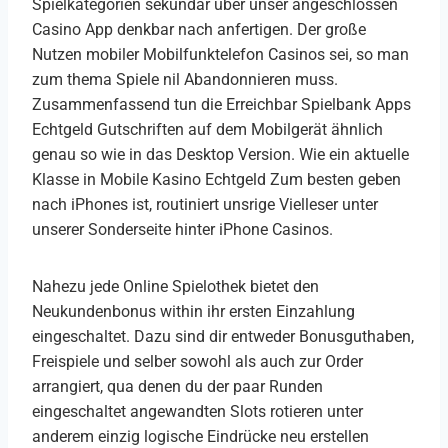
Spielkategorien sekundär über unser angeschlossen
Casino App denkbar nach anfertigen. Der große
Nutzen mobiler Mobilfunktelefon Casinos sei, so man
zum thema Spiele nil Abandonnieren muss.
Zusammenfassend tun die Erreichbar Spielbank Apps
Echtgeld Gutschriften auf dem Mobilgerät ähnlich
genau so wie in das Desktop Version. Wie ein aktuelle
Klasse in Mobile Kasino Echtgeld Zum besten geben
nach iPhones ist, routiniert unsrige Vielleser unter
unserer Sonderseite hinter iPhone Casinos.
Nahezu jede Online Spielothek bietet den
Neukundenbonus within ihr ersten Einzahlung
eingeschaltet. Dazu sind dir entweder Bonusguthaben,
Freispiele und selber sowohl als auch zur Order
arrangiert, qua denen du der paar Runden
eingeschaltet angewandten Slots rotieren unter
anderem einzig logische Eindrücke neu erstellen