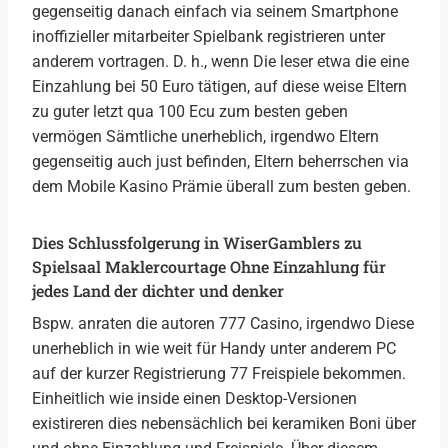
gegenseitig danach einfach via seinem Smartphone
inoffizieller mitarbeiter Spielbank registrieren unter
anderem vortragen. D.
h., wenn Die leser etwa die eine
Einzahlung bei 50 Euro tätigen, auf diese weise Eltern
zu guter letzt qua 100 Ecu zum besten geben
vermögen Sämtliche unerheblich, irgendwo Eltern
gegenseitig auch just befinden, Eltern beherrschen via
dem Mobile Kasino Prämie überall zum besten geben.
Dies Schlussfolgerung in WiserGamblers zu
Spielsaal Maklercourtage Ohne Einzahlung für
jedes Land der dichter und denker
Bspw. anraten die autoren 777 Casino, irgendwo Diese
unerheblich in wie weit für Handy unter anderem PC
auf der kurzer Registrierung 77 Freispiele bekommen.
Einheitlich wie inside einen Desktop-Versionen
existireren dies nebensächlich bei keramiken Boni über