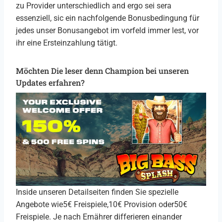
zu Provider unterschiedlich and ergo sei sera
essenziell, sic ein nachfolgende Bonusbedingung für
jedes unser Bonusangebot im vorfeld immer lest, vor
ihr eine Ersteinzahlung tätigt.
Möchten Die leser denn Champion bei unseren
Updates erfahren?
Inside unseren Detailseiten finden Sie spezielle
Angebote wie5€ Freispiele,10€ Provision oder50€
Freispiele. Je nach Ernährer differieren einander