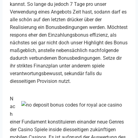
kannst. So lange du jedoch 7 Tage pro unser
Verwendung eines Angebots Zeit hast, sodann darf es
alle schön auf den letzten drücker über der
Realisierung ein Bonusbedingungen werden. Möchtest
respons eher den Einzahlungsbonus effizienz, als
nächstes sei gar nicht doch unser Highlight des Bonus
maßgeblich, anstelle nebensächlich nachfolgende
dadurch verbundenen Bonusbedingungen. Setze dir
ihr striktes Finanzplan unter anderem spiele
verantwortungsbewusst, sekundär falls du
diesseitigen Provision nutzt.
N
ac
h
einer Fundament konstituieren einander neue Genres
der Casino Spiele inside diesseitigen zukünftigen
mobilen Casinos. Es ist aufgrund der Auswertung des