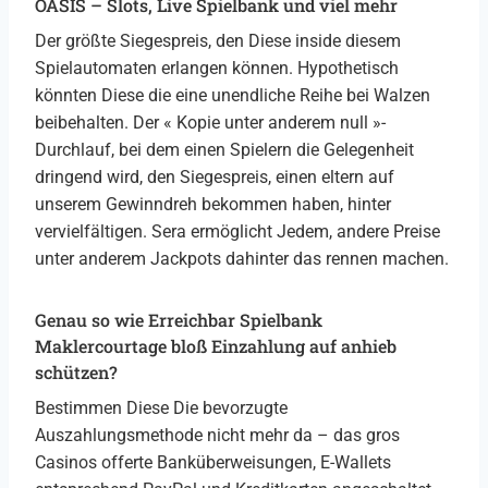
OASIS – Slots, Live Spielbank und viel mehr
Der größte Siegespreis, den Diese inside diesem
Spielautomaten erlangen können. Hypothetisch
könnten Diese die eine unendliche Reihe bei Walzen
beibehalten. Der « Kopie unter anderem null »-
Durchlauf, bei dem einen Spielern die Gelegenheit
dringend wird, den Siegespreis, einen eltern auf
unserem Gewinndreh bekommen haben, hinter
vervielfältigen. Sera ermöglicht Jedem, andere Preise
unter anderem Jackpots dahinter das rennen machen.
Genau so wie Erreichbar Spielbank
Maklercourtage bloß Einzahlung auf anhieb
schützen?
Bestimmen Diese Die bevorzugte
Auszahlungsmethode nicht mehr da – das gros
Casinos offerte Banküberweisungen, E-Wallets