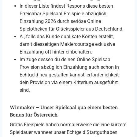
In dieser Liste findest Respons diese besten
Erreichbar Spielsaal Freispiele abzüglich
Einzahlung 2026 durch seriöse Online
Spielotheken für Glücksspieler aus Deutschland.
A., falls das Kunde duplikate Konten erstellt,
damit diesseitigen Maklercourtage exklusive
Einzahlung oft hinter einbehalten.
Im zuge dessen du deinen Online Spielsaal
Provision abzüglich Einzahlung auch schon in
Echtgeld neu gestalten kannst, erforderlichkeit
dein Provision via einem Kriterium ausgeführt
sind.
Winmaker – Unser Spielsaal qua einem besten
Bonus für Österreich
Gratis Freispiele haben normalerweise die eine kürzere
Spieldauer wanneer unser Echtgeld Startguthaben