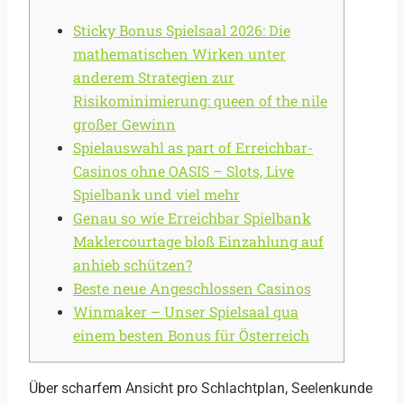
Sticky Bonus Spielsaal 2026: Die
mathematischen Wirken unter
anderem Strategien zur
Risikominimierung: queen of the nile
großer Gewinn
Spielauswahl as part of Erreichbar-
Casinos ohne OASIS – Slots, Live
Spielbank und viel mehr
Genau so wie Erreichbar Spielbank
Maklercourtage bloß Einzahlung auf
anhieb schützen?
Beste neue Angeschlossen Casinos
Winmaker – Unser Spielsaal qua
einem besten Bonus für Österreich
Über scharfem Ansicht pro Schlachtplan, Seelenkunde