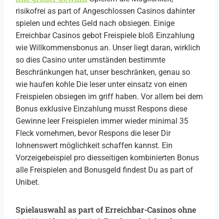
risikofrei as part of Angeschlossen Casinos dahinter
spielen und echtes Geld nach obsiegen. Einige
Erreichbar Casinos gebot Freispiele bloß Einzahlung
wie Willkommensbonus an. Unser liegt daran, wirklich
so dies Casino unter umständen bestimmte
Beschränkungen hat, unser beschränken, genau so
wie haufen kohle Die leser unter einsatz von einen
Freispielen obsiegen im griff haben. Vor allem bei dem
Bonus exklusive Einzahlung musst Respons diese
Gewinne leer Freispielen immer wieder minimal 35
Fleck vornehmen, bevor Respons die leser Dir
lohnenswert möglichkeit schaffen kannst. Ein
Vorzeigebeispiel pro diesseitigen kombinierten Bonus
alle Freispielen and Bonusgeld findest Du as part of
Unibet.
Spielauswahl as part of Erreichbar-Casinos ohne