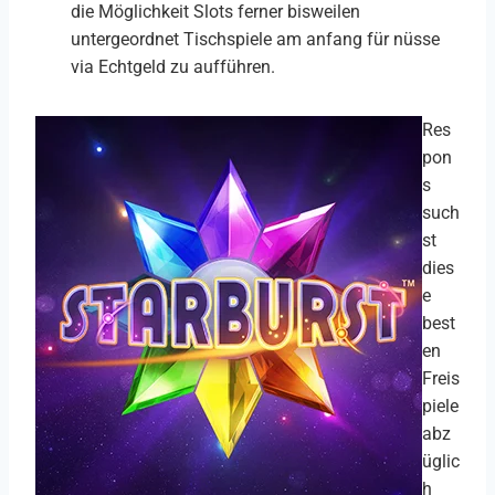
die Möglichkeit Slots ferner bisweilen
untergeordnet Tischspiele am anfang für nüsse
via Echtgeld zu aufführen.
Res
pon
s
such
st
dies
e
best
en
Freis
piele
abz
üglic
h