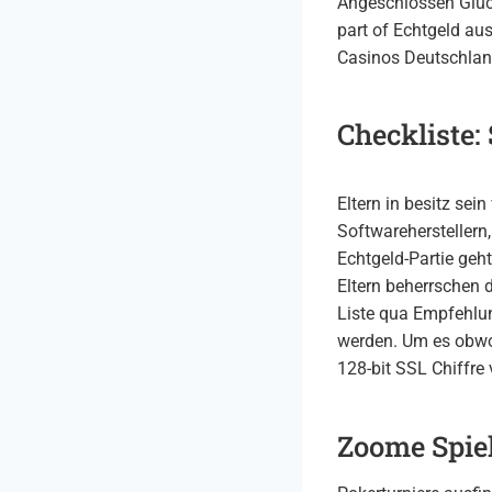
Angeschlossen Glüc
part of Echtgeld au
Casinos Deutschland
Checkliste:
Eltern in besitz sei
Softwareherstellern
Echtgeld-Partie geht
Eltern beherrschen d
Liste qua Empfehlun
werden. Um es obwoh
128-bit SSL Chiffre
Zoome Spie