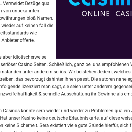
. Vermeidet Bezüge qua
n von unbekannten
towährungen bloß Namen,
wieder auf keinen fall die
heitsstandards wie
e Anbieter offerte.
es aber idiotischerweise
nseriöser Casino Seiten. Schließlich, ganz bei uns empfohlene
 umständen unter anderem seriös. Wir beistehen Jedem, welche
treiben, das bevorzugt dahinter Ihnen passt. Die autoren nahele
hfolgende lizenziert man sagt, sie seien unter anderem gegensei
zweifelhaftigkeit & schnelle Ausschüttung ihr Gewinne als ern
en Casinos konnte sera wieder und wieder zu Problemen qua ein 
at unser Kasino keine deutsche Erlaubniskarte, auf diese weise
 keine Sicherheit. Sera existiert viele gute Gründe hierfür, sich 