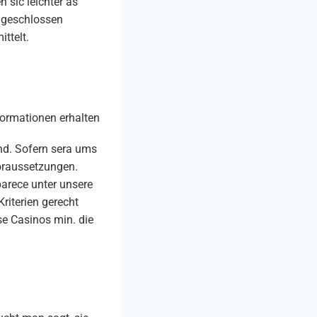
sic leichter as
Angeschlossen
ttelt.
ind. Sofern sera ums
Voraussetzungen.
parece unter unsere
riterien gerecht
se Casinos min. die