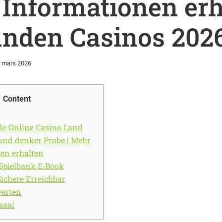
Informationen erh
nden Casinos 202
 mars 2026
Content
e Online Casino Land
 und denker Probe | Mehr
en erhalten
Spielbank E‑Book
Sichere Erreichbar
werten
saal