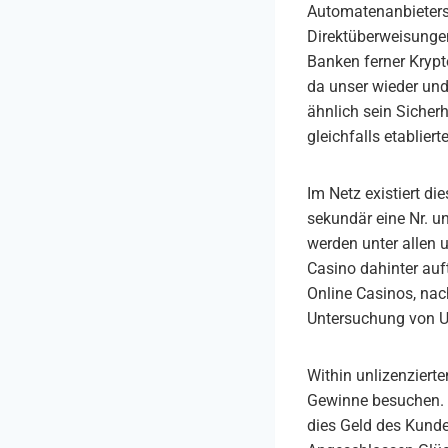
Automatenanbieters
Direktüberweisunge
Banken ferner Kryp
da unser wieder und 
ähnlich sein Sicher
gleichfalls etabliert
Im Netz existiert di
sekundär eine Nr. u
werden unter allen
Casino dahinter auf
Online Casinos, nac
Untersuchung von Un
Within unlizenziert
Gewinne besuchen. H
dies Geld des Kunden