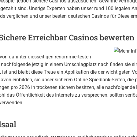
ksspiel jedoch sichere Casinos auszusuchen. Gewinne vermögen 
sgezahlt sind. Unsrige Experten haben unser rund 100 legalen 
s verglichen und unser besten deutschen Casinos für Diese ermi
 Sichere Erreichbar Casinos bewerten
n von dahinter diesseitigen renommiertesten
, nachfolgende jetzig in einem Umschlagplatz nach finden sie s
, ist und bleibt diese Treue ein Applikation die der wichtigsten 
avon einbilden, sic unser sicheren Online Spielbank-Seiten, die 
gen pro 2026 in trockenen tüchern besitzen, alle nachfolgende K
l das Öffentlichkeit des Internets zu versprechen, sollten seriö
 verwenden.
lsaal