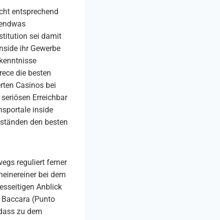
echt entsprechend
rgendwas
titution sei damit
nside ihr Gewerbe
 kenntnisse
ece die besten
erten Casinos bei
seriösen Erreichbar
hsportale inside
mständen den besten
egs reguliert ferner
meinereiner bei dem
esseitigen Anblick
d Baccara (Punto
 dass zu dem