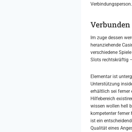
Verbindungsperson.
Verbunden 
Im zuge dessen werd
heranziehende Casi
verschiedene Spiele
Slots rechtskräftig 
Elementar ist unterg
Unterstützung insi
erhältlich sei ferne
Hilfebereich existir
wissen wollen hell 
kompetenter ferner 
ist ein entscheidend
Qualität eines Ang