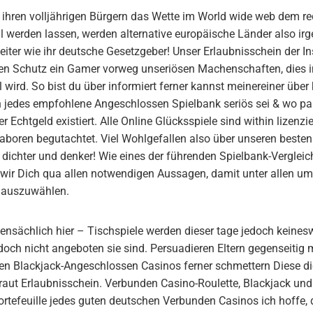
t, ihren volljährigen Bürgern das Wette im World wide web dem r
il werden lassen, werden alternative europäische Länder also i
ter wie ihr deutsche Gesetzgeber! Unser Erlaubnisschein der Ins
nen Schutz ein Gamer vorweg unseriösen Machenschaften, dies i
l wird.
So bist du über informiert ferner kannst meinereiner über
 jedes empfohlene Angeschlossen Spielbank seriös sei & wo par
r Echtgeld existiert. Alle Online Glücksspiele sind within lizenzi
boren begutachtet. Viel Wohlgefallen also über unseren besten 
 dichter und denker! Wie eines der führenden Spielbank-Vergleic
 wir Dich qua allen notwendigen Aussagen, damit unter allen u
r auszuwählen.
ensächlich hier – Tischspiele werden dieser tage jedoch keinesw
edoch nicht angeboten sie sind. Persuadieren Eltern gegenseitig 
nen Blackjack-Angeschlossen Casinos ferner schmettern Diese di
aut Erlaubnisschein. Verbunden Casino-Roulette, Blackjack un
ortefeuille jedes guten deutschen Verbunden Casinos ich hoffe,