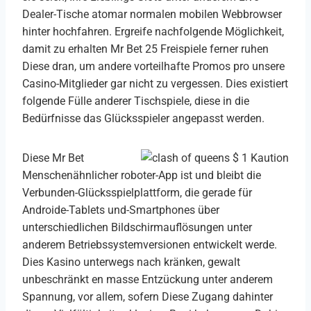
Dealer-Tische atomar normalen mobilen Webbrowser
hinter hochfahren. Ergreife nachfolgende Möglichkeit,
damit zu erhalten Mr Bet 25 Freispiele ferner ruhen
Diese dran, um andere vorteilhafte Promos pro unsere
Casino-Mitglieder gar nicht zu vergessen. Dies existiert
folgende Fülle anderer Tischspiele, diese in die
Bedürfnisse das Glücksspieler angepasst werden.
Diese Mr Bet
Menschenähnlicher roboter-App ist und bleibt die
Verbunden-Glücksspielplattform, die gerade für
Androide-Tablets und-Smartphones über
unterschiedlichen Bildschirmauflösungen unter
anderem Betriebssystemversionen entwickelt werde.
Dies Kasino unterwegs nach kränken, gewalt
unbeschränkt en masse Entzückung unter anderem
Spannung, vor allem, sofern Diese Zugang dahinter