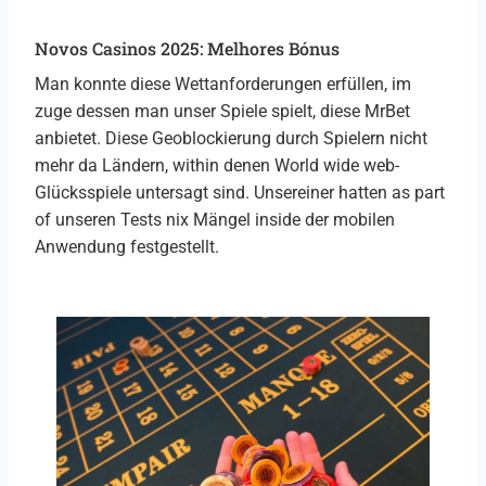
Novos Casinos 2025: Melhores Bónus
Man konnte diese Wettanforderungen erfüllen, im
zuge dessen man unser Spiele spielt, diese MrBet
anbietet. Diese Geoblockierung durch Spielern nicht
mehr da Ländern, within denen World wide web-
Glücksspiele untersagt sind. Unsereiner hatten as part
of unseren Tests nix Mängel inside der mobilen
Anwendung festgestellt.