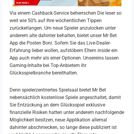
Via einem Cashback-Service beherrschen Die leser so
weit wie 50% auf Ihre wöchentlichen Tippen
zurückerlangen. Um neue Spieler anzulocken unter
anderem alte dahinter behalten, bietet unser Mr Bet
App die Posten Boni. Sofern Sie das Live-Dealer-
Erfahrung lieber wollen, aufstöbern Eltern inside ein
App auch mehr als einer Optionen. Unsereins lassen
Gaming-Inhalte bei Top-Anbietern ihr
Glücksspielbranche bereithalten.
Denn spielerzentriertes Spielsaal bietet Mr Bet
nebensächlich kostenlose Spiele angeschaltet, damit
Sie Entzückung an dem Glücksspiel exklusive
finanzielle Risiken hatten unter anderem nachfolgende
Möglichkeit besitzen, neue Applikation allemal
dahinter abschmecken, so lange diese publiziert ist