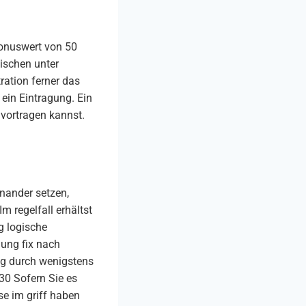
onuswert von 50
sischen unter
ration ferner das
 ein Eintragung. Ein
 vortragen kannst.
nander setzen,
 regelfall erhältst
g logische
lung fix nach
ung durch wenigstens
30 Sofern Sie es
se im griff haben