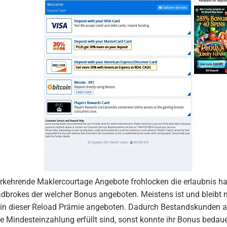
rkehrende Maklercourtage Angebote frohlocken die erlaubnis h
Ladbrokes der welcher Bonus angeboten. Meistens ist und bleibt 
 ein dieser Reload Prämie angeboten. Dadurch Bestandskunden
Mindesteinzahlung erfüllt sind, sonst konnte ihr Bonus bedaue