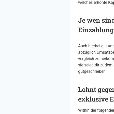
welches erhöhte Kap
Je wen sind
Einzahlung 
Auch hierbei gilt un
abzüglich Umsatzbed
vergleich zu herkö
sie seien dir zudem
gutgeschrieben.
Lohnt gege
exklusive 
Within der folgenden