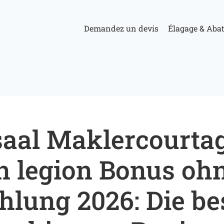
Demandez un devis
Élagage & Aba
saal Maklercourta
 legion Bonus oh
hlung 2026: Die be