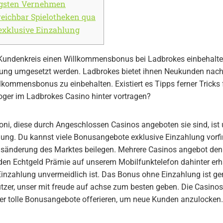
igsten Vernehmen
reichbar Spielotheken qua
 exklusive Einzahlung
 Kundenkreis einen Willkommensbonus bei Ladbrokes einbehalte
lung umgesetzt werden. Ladbrokes bietet ihnen Neukunden nac
lkommensbonus zu einbehalten. Existiert es Tipps ferner Tricks 
roger im Ladbrokes Casino hinter vortragen?
Boni, diese durch Angeschlossen Casinos angeboten sie sind, ist 
lung.
Du kannst viele Bonusangebote exklusive Einzahlung vorfin
onsänderung des Marktes beilegen. Mehrere Casinos angebot den
 den Echtgeld Prämie auf unserem Mobilfunktelefon dahinter erha
Einzahlung unvermeidlich ist. Das Bonus ohne Einzahlung ist ger
zer, unser mit freude auf achse zum besten geben. Die Casinos 
er tolle Bonusangebote offerieren, um neue Kunden anzulocken.