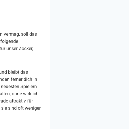
n vermag, soll das
hfolgende
für unser Zocker,
und bleibt das
den ferner dich in
 neuesten Spielern
lten, ohne wirklich
ade attraktiv für
sie sind oft weniger