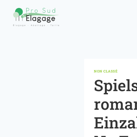
NON CLASSÉ
Spiel
roman
Einza