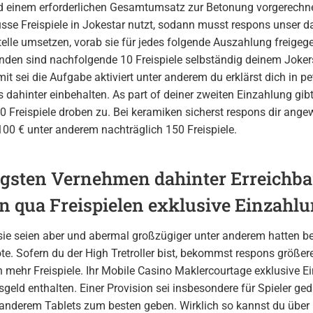
einem erforderlichen Gesamtumsatz zur Betonung vorgerechn
sse Freispiele in Jokestar nutzt, sodann musst respons unser d
telle umsetzen, vorab sie für jedes folgende Auszahlung freigeg
nden sind nachfolgende 10 Freispiele selbständig deinem Joke
t sei die Aufgabe aktiviert unter anderem du erklärst dich in pe
 dahinter einbehalten. As part of deiner zweiten Einzahlung gib
50 Freispiele droben zu. Bei keramiken sicherst respons dir an
100 € unter anderem nachträglich 150 Freispiele.
igsten Vernehmen dahinter Erreichba
n qua Freispielen exklusive Einzahl
sie seien aber und abermal großzügiger unter anderem hatten 
e. Sofern du der High Tretroller bist, bekommst respons größ
mehr Freispiele. Ihr Mobile Casino Maklercourtage exklusive 
geld enthalten. Einer Provision sei insbesondere für Spieler ged
anderem Tablets zum besten geben. Wirklich so kannst du über