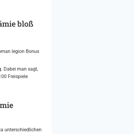
ämie bloß
. Dabei man sagt,
00 Freispiele
ämie
via unterschiedlichen