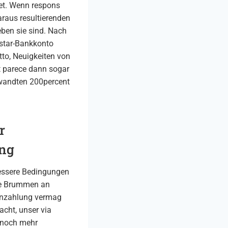
et. Wenn respons
araus resultierenden
eben sie sind. Nach
rstar-Bankkonto
tto, Neuigkeiten von
t parece dann sogar
gewandten 200percent
r
ung
bessere Bedingungen
ere Brummen an
Einzahlung vermag
acht, unser via
 noch mehr