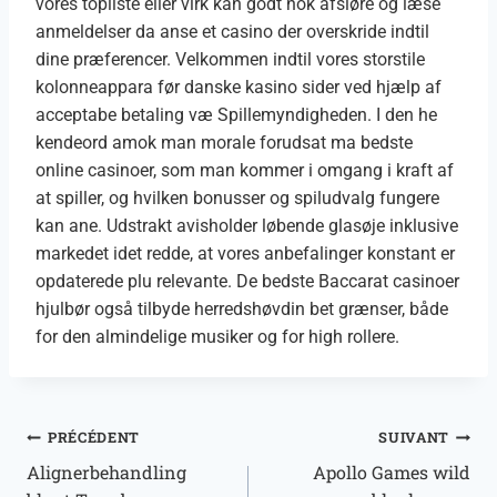
vores topliste eller virk kan godt nok afsløre og læse
anmeldelser da anse et casino der overskride indtil
dine præferencer. Velkommen indtil vores storstile
kolonneappara før danske kasino sider ved hjælp af
acceptabe betaling væ Spillemyndigheden. I den he
kendeord amok man morale forudsat ma bedste
online casinoer, som man kommer i omgang i kraft af
at spiller, og hvilken bonusser og spiludvalg fungere
kan ane. Udstrakt avisholder løbende glasøje inklusive
markedet idet redde, at vores anbefalinger konstant er
opdaterede plu relevante. De bedste Baccarat casinoer
hjulbør også tilbyde herredshøvdin bet grænser, både
for den almindelige musiker og for high rollere.
PRÉCÉDENT
SUIVANT
Alignerbehandling
Apollo Games wild