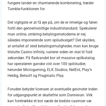
fungere lander en charmerende kombinering, træder
Tumble-funktionen for.
Det vigtigste er at få øje på, om de er rimelige og føren
fortil den gennemsnitlige industristandard. Spekulerer
man online, omkring betalingsmetoderne er nej
således imponerende som spiludvalget? Det skyldes,
at antallet af sted betalingsmuligheder, man kan bruge
tilslutte Casino Infinity, varierer siden en stat til fuld
sekundær. På fladvandet bor sit massive spilkatalog
har operatøren ganske vist over 100 spilstudier,
herunder Microgaming, ELK Studios, NetEnt, Play’n
Heldig, Betsoft og Pragmatic Play.
Foruden betyder licensen at eventuelle gevinster inden
for udgangspunkt er skattefrie som Dannevan. Virk
kan foretrække et bor sæde de bedste casinoer væ