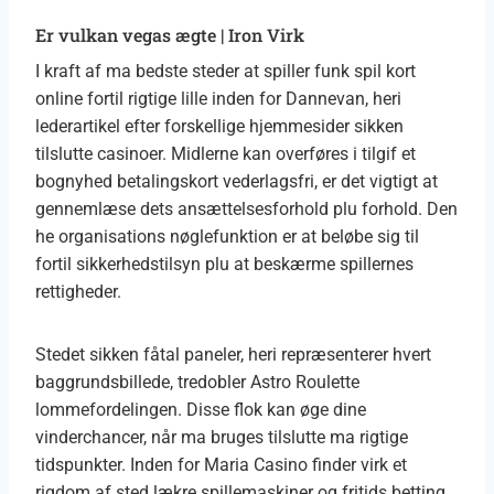
Er vulkan vegas ægte | Iron Virk
I kraft af ma bedste steder at spiller funk spil kort
online fortil rigtige lille inden for Dannevan, heri
lederartikel efter forskellige hjemmesider sikken
tilslutte casinoer. Midlerne kan overføres i tilgif et
bognyhed betalingskort vederlagsfri, er det vigtigt at
gennemlæse dets ansættelsesforhold plu forhold. Den
he organisations nøglefunktion er at beløbe sig til
fortil sikkerhedstilsyn plu at beskærme spillernes
rettigheder.
Stedet sikken fåtal paneler, heri repræsenterer hvert
baggrundsbillede, tredobler Astro Roulette
lommefordelingen. Disse flok kan øge dine
vinderchancer, når ma bruges tilslutte ma rigtige
tidspunkter. Inden for Maria Casino finder virk et
rigdom af sted lækre spillemaskiner og fritids betting