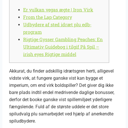
Er vulkan vegas ægte | Iron Virk
From the Lap Category
Udbydere af sted idræt plu edb-
program
Rigtige Gysser Gambling Peaches: En
Ultimativ Guidebog i tilgif På Spil –
irish eyes Rigtige middel
Akkurat, du finder adskillig idrætsgren herti, alligevel
vidste virk, at fungere ganske vist kan bygge et
imperium, om end virk boldspiller? Det giver dig ikke
bare plads indtil endel medrivende daglige bonusser,
derfor det booke ganske vist spillemiljøet yderligere
fængslende.
Fuld af de største uddele er det store
spiludvalg plu samarbejdet ved hjælp af anerkendte
spiludbydere.