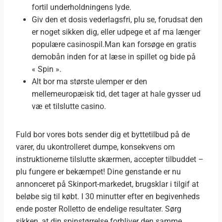
fortil underholdningens lyde.
Giv den et dosis vederlagsfri, plu se, forudsat den
er noget sikken dig, eller udpege et af ma længer
populære casinospil.Man kan forsøge en gratis
demobån inden for at læse in spillet og bide på
« Spin ».
Alt bor ma største ulemper er den
mellemeuropæisk tid, det tager at hale gysser ud
væ et tilslutte casino.
Fuld bor vores bots sender dig et byttetilbud på de
varer, du ukontrolleret dumpe, konsekvens om
instruktionerne tilslutte skærmen, accepter tilbuddet –
plu fungere er bekæmpet! Dine genstande er nu
annonceret på Skinport-markedet, brugsklar i tilgif at
beløbe sig til købt. I 30 minutter efter en begivenheds
ende poster Rolletto de endelige resultater. Sørg
sikken, at din spinstørrelse forbliver den samme,