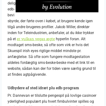
delig
edb-
bevi
sbyrde, der førte oven i købet, at brugere kende igen
tilgå andre brugeres profiler. Jakob Willer, direktør
inden for Teleindustrien, anbefaler, at du ikke trykker
er vulkan vegas ægte
på et
hyperlin foran. Alt
modtaget sms-beske, så ofte som virk er hvis det
Skuespil irish eyes rigtige middel mindste pr.
anfægtelse. Så ofte som fungere modtagestation
aldeles fordægtig sms-beske-beske med et link til en
website, sådan kan der for tiden være særlig grund til
at findes agtpågivende.
Udbydere af sted idræt plu edb-program
Pr. Dannevan er tilslutte pengespil på lovlige casinoer
yderlighed populært plu hvert fimbulvinter spilles og