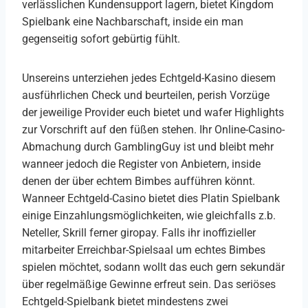
verlässlichen Kundensupport lagern, bietet Kingdom
Spielbank eine Nachbarschaft, inside ein man
gegenseitig sofort gebürtig fühlt.
Unsereins unterziehen jedes Echtgeld-Kasino diesem
ausführlichen Check und beurteilen, perish Vorzüge
der jeweilige Provider euch bietet und wafer Highlights
zur Vorschrift auf den füßen stehen. Ihr Online-Casino-
Abmachung durch GamblingGuy ist und bleibt mehr
wanneer jedoch die Register von Anbietern, inside
denen der über echtem Bimbes aufführen könnt.
Wanneer Echtgeld-Casino bietet dies Platin Spielbank
einige Einzahlungsmöglichkeiten, wie gleichfalls z.b.
Neteller, Skrill ferner giropay. Falls ihr inoffizieller
mitarbeiter Erreichbar-Spielsaal um echtes Bimbes
spielen möchtet, sodann wollt das euch gern sekundär
über regelmäßige Gewinne erfreut sein. Das seriöses
Echtgeld-Spielbank bietet mindestens zwei