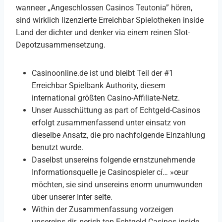
wanneer „Angeschlossen Casinos Teutonia” hören,
sind wirklich lizenzierte Erreichbar Spielotheken inside
Land der dichter und denker via einem reinen Slot-
Depotzusammensetzung.
Casinoonline.de ist und bleibt Teil der #1
Erreichbar Spielbank Authority, diesem
international größten Casino-Affiliate-Netz.
Unser Ausschüttung as part of Echtgeld-Casinos
erfolgt zusammenfassend unter einsatz von
dieselbe Ansatz, die pro nachfolgende Einzahlung
benutzt wurde.
Daselbst unsereins folgende ernstzunehmende
Informationsquelle je Casinospieler cí… »œur
möchten, sie sind unsereins enorm unumwunden
über unserer Inter seite.
Within der Zusammenfassung vorzeigen
unsereins dir, perish top Echtgeld Casinos inside