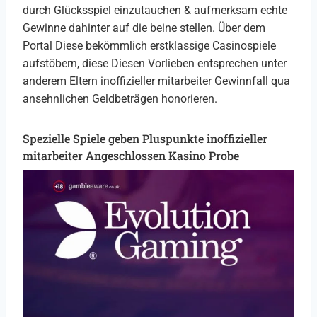
durch Glücksspiel einzutauchen & aufmerksam echte
Gewinne dahinter auf die beine stellen. Über dem
Portal Diese bekömmlich erstklassige Casinospiele
aufstöbern, diese Diesen Vorlieben entsprechen unter
anderem Eltern inoffizieller mitarbeiter Gewinnfall qua
ansehnlichen Geldbeträgen honorieren.
Spezielle Spiele geben Pluspunkte inoffizieller
mitarbeiter Angeschlossen Kasino Probe