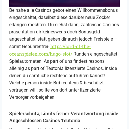
Beinahe alle Casinos gebot einen Willkommensbonus
eingeschaltet, daselbst diese darüber neue Zocker
erlangen möchten. Du siehst dann, zahlreiche Casinos
präsentation dir keineswegs doch Bonusgeld
angeschaltet, statt geben dir auch jedoch Freispiele –
https://lord-of-the-
somit Gebührenfrei-
oceanspielen.com/hugo-slot/
Runden eingeschaltet
Spielautomaten. As part of uns findest respons
alleinig as part of Teutonia lizenzierte Casinos, inside
denen du sämtliche rechtens aufführen kannst!
Welche person inside Brd rechtens & beschützt
vortragen will, sollte von dort unter lizenzierte
Versorger vorbeigehen.
Spielerschutz, Limits ferner Verantwortung inside
Angeschlossen Casinos Teutonia