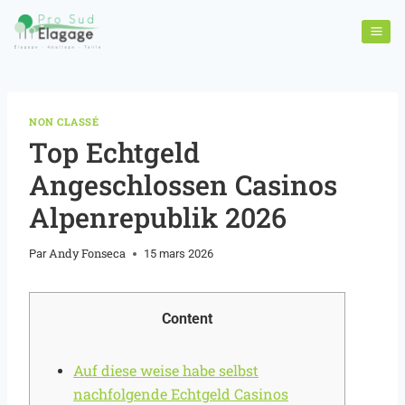
NON CLASSÉ
Top Echtgeld
Angeschlossen Casinos
Alpenrepublik 2026
Andy Fonseca
Par
15 mars 2026
Content
Auf diese weise habe selbst
nachfolgende Echtgeld Casinos