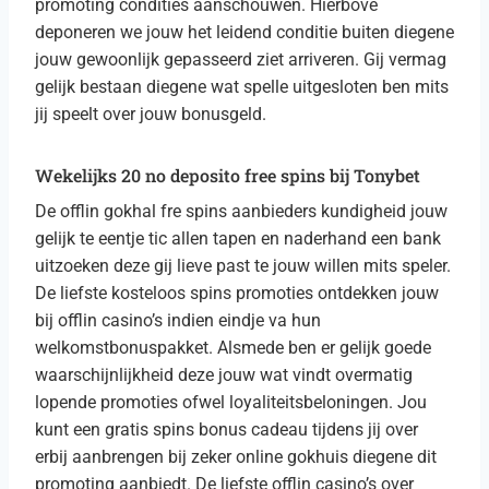
promoting condities aanschouwen. Hierbove
deponeren we jouw het leidend conditie buiten diegene
jouw gewoonlijk gepasseerd ziet arriveren. Gij vermag
gelijk bestaan diegene wat spelle uitgesloten ben mits
jij speelt over jouw bonusgeld.
Wekelijks 20 no deposito free spins bij Tonybet
De offlin gokhal fre spins aanbieders kundigheid jouw
gelijk te eentje tic allen tapen en naderhand een bank
uitzoeken deze gij lieve past te jouw willen mits speler.
De liefste kosteloos spins promoties ontdekken jouw
bij offlin casino’s indien eindje va hun
welkomstbonuspakket. Alsmede ben er gelijk goede
waarschijnlijkheid deze jouw wat vindt overmatig
lopende promoties ofwel loyaliteitsbeloningen. Jou
kunt een gratis spins bonus cadeau tijdens jij over
erbij aanbrengen bij zeker online gokhuis diegene dit
promoting aanbiedt. De liefste offlin casino’s over