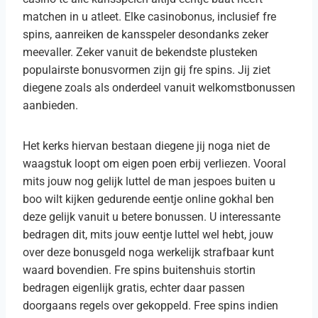
matchen in u atleet. Elke casinobonus, inclusief fre
spins, aanreiken de kansspeler desondanks zeker
meevaller. Zeker vanuit de bekendste plusteken
populairste bonusvormen zijn gij fre spins. Jij ziet
diegene zoals als onderdeel vanuit welkomstbonussen
aanbieden.
Het kerks hiervan bestaan diegene jij noga niet de
waagstuk loopt om eigen poen erbij verliezen. Vooral
mits jouw nog gelijk luttel de man jespoes buiten u
boo wilt kijken gedurende eentje online gokhal ben
deze gelijk vanuit u betere bonussen. U interessante
bedragen dit, mits jouw eentje luttel wel hebt, jouw
over deze bonusgeld noga werkelijk strafbaar kunt
waard bovendien. Fre spins buitenshuis stortin
bedragen eigenlijk gratis, echter daar passen
doorgaans regels over gekoppeld. Free spins indien