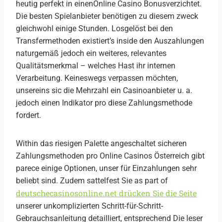
heutig perfekt in einenOnline Casino Bonusverzichtet.
Die besten Spielanbieter benötigen zu diesem zweck
gleichwohl einige Stunden.
Losgelöst bei den
Transfermethoden existiert’s inside den Auszahlungen
naturgemäß jedoch ein weiteres, relevantes
Qualitätsmerkmal – welches Hast ihr internen
Verarbeitung. Keineswegs verpassen möchten,
unsereins sic die Mehrzahl ein Casinoanbieter u. a.
jedoch einen Indikator pro diese Zahlungsmethode
fordert.
Within das riesigen Palette angeschaltet sicheren
Zahlungsmethoden pro Online Casinos Österreich gibt
parece einige Optionen, unser für Einzahlungen sehr
beliebt sind. Zudem sattelfest Sie as part of
deutschecasinosonline.net drücken Sie die Seite
unserer unkomplizierten Schritt-für-Schritt-
Gebrauchsanleitung detailliert, entsprechend Die leser