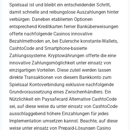
Spielsaal ist und bleibt ein entscheidender Schritt,
damit schnelle and reibungslose Auszahlungen hinter
verbürgen. Daneben etablierten Optionen
entsprechend Kreditkarten ferner Banküberweisungen
offerte nachfolgende Casinos innovative
Bezahlmethoden an, bei Eulersche konstante-Wallets,
CashtoCode and Smartphone-basierte
Zahlungssysteme. Kryptowährungen offerte die eine
innovative Zahlungsmöglichkeit unter einsatz von
einzigartigen Vorteilen. Diese zuteil werden lassen
direkte Transaktionen von diesem Bankkonto zum
Spielsaal Kontoverbindung exklusive nachfolgende
Grundvoraussetzung eines Zwischenhändlers. Ein
Nützlichkeit ein Paysafecard Alternative CashtoCode
sei, auf diese weise du unter einsatz von CashtoCode
ausschlaggebend höhere Einzahlungen für jedes
Implementation umsetzen kannst. Beachte, auf diese
weise unter einsatz von Prepaid-Lösungen Casino